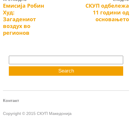
Post
Емисија Робин
СКУП одбележа
Previous
Next
navigation
Худ:
11 години од
post:
post:
Загадениот
основањето
воздух во
регионов
Search
for:
Контакт
Copyright © 2015 СКУП Македонија