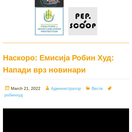
Наскоро: Емисија Робин Худ:
Напади врз новинари
Posted
Author
Categories
Tags
March 21, 2022
Администратор
Вести
on
робинхуд