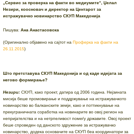
„Сервис за проверка на факти во медиумите“, Џелал
Незири, коосновач и директор на Центарот за
истражувачко новинарство СКУП Македонија
Пишува:
Ана Анастасовска
(Оригинално објавено на сајтот на
Проферка на факти на
26.11.2015
)
Што претставува СКУП Македонија и од каде идејата за
негово формирање?
Незири:
СКУП, како проект, датира од 2006 година. Нејзината
мисија беше промовирање и поддржување на истражувачкото
новинарство во балканските земји, како и поттикнување на
прекуграничната соработка на новинарите во овој регион на
непријателства и на нетрпеливост помеѓу државите. Овој проект
беше спроведен од данското здружение за истражувачко
новинарство, додека основачите на СКУП беа координатори за