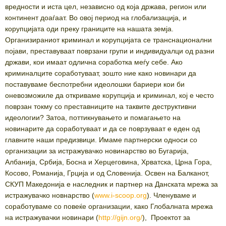
вредности и иста цел, независно од која држава, регион или
континент доаѓаат. Во овој период на глобализација, и
корупцијата оди преку границите на нашата земја.
Организираниот криминал и корупцијата се транснационални
појави, преставуваат поврзани групи и индивидуалци од разни
држави, кои имаат одлична соработка меѓу себе. Ако
криминалците соработуваат, зошто ние како новинари да
поставуваме беспотребни идеолошки бариери кои би
оневозможиле да откриваме корупција и криминал, кој е често
поврзан токму со преставниците на таквите деструктивни
идеологии? Затоа, поттикнувањето и помагањето на
новинарите да соработуваат и да се поврзуваат е еден од
главните наши предизвици. Имаме партнерски односи со
организации за истражувачко новинарство во Бугарија,
Албанија, Србија, Босна и Херцеговина, Хрватска, Црна Гора,
Косово, Романија, Грција и од Словенија. Освен на Балканот,
СКУП Македонија е наследник и партнер на Данската мрежа за
истражувачко новнарство (
www.i-scoop.org
). Членуваме и
соработуваме со повеќе организации, како Глобалната мрежа
на истражувачки новинари (
http://gijn.org/
), Проектот за