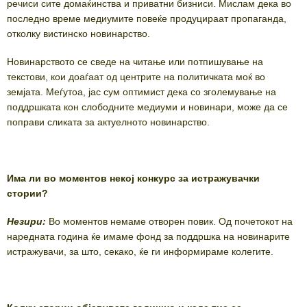
речиси сите домаќинства и приватни бизниси. Мислам дека во
последно време медиумите повеќе продуцираат пропаганда,
отколку вистинско новинарство.
Новинарството се сведе на читање или потпишување на
текстови, кои доаѓаат од центрите на политичката моќ во
земјата. Меѓутоа, јас сум оптимист дека со зголемување на
поддршката кон слободните медиуми и новинари, може да се
поправи сликата за актуелното новинарство.
Има ли во моментов некој конкурс за истражувачки
стории?
Незири:
Во моментов немаме отворен повик. Од почетокот на
наредната година ќе имаме фонд за поддршка на новинарите
истражувачи, за што, секако, ќе ги информираме колегите.