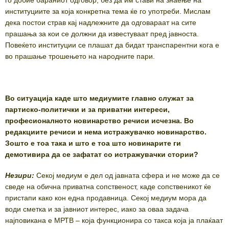
институциите за која конкретна тема ќе го употреби. Мислам
дека постои страв кај надлежните да одговараат на сите
прашања за кои се должни да известуваат пред јавноста.
Повеќето институции се плашат да бидат транспарентни кога е
во прашање трошењето на народните пари.
Во ситуација каде што медиумите главно служат за
партиско-политички и за приватни интереси,
професионалното новинарство речиси исчезна. Во
редакциите речиси и нема истражувачко новинарство.
Зошто е тоа така и што е тоа што новинарите ги
демотивира да се зафатат со истражувачки стории?
Незири:
Секој медиум е дел од јавната сфера и не може да се
сведе на обична приватна сопственост, каде сопственикот ќе
пристапи како кон една продавница. Секој медиум мора да
води сметка и за јавниот интерес, иако за оваа задача
најповикана е МРТВ – која функционира со такса која ја плаќаат