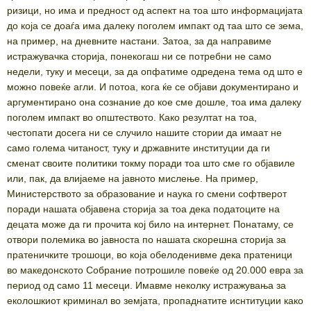
ризици, но има и предност од аспект на тоа што информацијата
до која се доаѓа има далеку поголем импакт од таа што се зема,
на пример, на дневните настани. Затоа, за да направиме
истражувачка сторија, понекогаш ни се потребни не само
недели, туку и месеци, за да опфатиме одредена тема од што е
можно повеќе агли. И потоа, кога ќе се објави документирано и
аргументирано она сознание до кое сме дошле, тоа има далеку
поголем импакт во општеството. Како резултат на тоа,
честопати досега ни се случило нашите стории да имаат не
само голема читаност, туку и државните институции да ги
сменат своите политики токму поради тоа што сме го објавиле
или, пак, да влијаеме на јавното мислење. На пример,
Министерството за образование и наука го смени софтверот
поради нашата објавена сторија за тоа дека податоците на
децата може да ги прочита кој било на интернет. Понатаму, се
отвори полемика во јавноста по нашата скорешна сторија за
пратеничките трошоци, во која обелоденивме дека пратеници
во македонското Собрание потрошиле повеќе од 20.000 евра за
период од само 11 месеци. Имавме неколку истражувања за
еколошкиот криминал во земјата, пропаднатите иснтитуции како