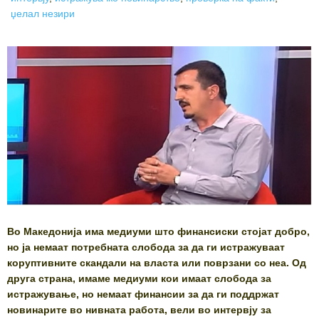
џелал незири
Во Македонија има медиуми што финансиски стојат добро,
но ја немаат потребната слобода за да ги истражуваат
коруптивните скандали на власта или поврзани со неа. Од
друга страна, имаме медиуми кои имаат слобода за
истражување, но немаат финансии за да ги поддржат
новинарите во нивната работа, вели во интервју за