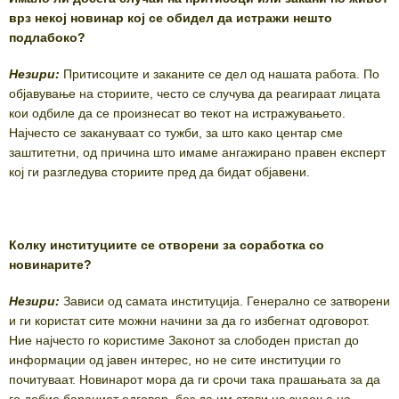
врз некој новинар кој се обидел да истражи нешто
подлабоко?
Незири:
Притисоците и заканите се дел од нашата работа. По
објавување на сториите, често се случува да реагираат лицата
кои одбиле да се произнесат во текот на истражувањето.
Најчесто се закануваат со тужби, за што како центар сме
заштитетни, од причина што имаме ангажирано правен експерт
кој ги разгледува сториите пред да бидат објавени.
Колку институциите се отворени за соработка со
новинарите?
Незири:
Зависи од самата институција. Генерално се затворени
и ги користат сите можни начини за да го избегнат одговорот.
Ние најчесто го користиме Законот за слободен пристап до
информации од јавен интерес, но не сите институции го
почитуваат. Новинарот мора да ги срочи така прашањата за да
го добие бараниот одговор, без да им стави на знаење на