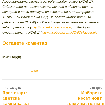
Американската агенција за меѓународен развој (УСАИД).
Содржината на новинарската лекција е одговорност на
авторот и не ги одразува ставовите на Метаморфозис,
УСАИД или Владата на САД. За повеќе информации за
работата на УСАИД во Македонија, ве молиме посетете ги
веб-страницата (
http://macedonia.usaid.gov
) и Фејсбук-
страницата на УСАИД (
www.facebook.com/USAIDMacedonia
).
Оставете коментар
коментар(и)
Tweet
Post
ПРЕТХОДНО
СЛЕДНО
Прес старт:
Изборите
Previous
Next
navigation
Светска
носат нови
post:
post:
кампања за
административц