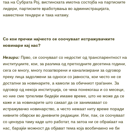
таа на Субрата Рој, вистинската имотна состојба на партиските
лидери, партиските вработувања во администрацијата,
наместени тендери и така натаму.
Со кои пречки најчесто се соочуваат истражувачките
новинари кај нас?
Незири:
Прво, се соочуваат со недостиг од транспарентност на
институциите, кои, за разлика од претходните десетина години,
сега се многу, многу позатворени и канализирани за одговор
преку лица задолжени за односи со јавноста, кои често не се
достапни за новинарите, а камоли за обичниот граѓанин. За
одговор од некоја институција, се чека понекогаш и со месеци,
но ние сме трпеливи бидејќи имаме време, што не може да се
каже и за новинарите што сакаат да се занимаваат со
истражувачко новинарство, а често немаат ниту време поради
нивните обврски во дневните редакции. Или, пак, се соочуваат
со цензура таму каде што работат, па затоа ни се обраќаат на
нас, барајќи можност да објават тема која вообичаено не би