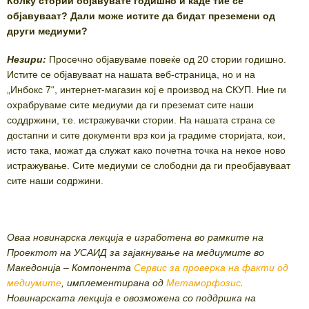
Колку стории објавувате годишно и каде тие се
објавуваат? Дали може истите да бидат преземени од
други медиуми?
Незири:
Просечно објавуваме повеќе од 20 стории годишно.
Истите се објавуваат на нашата веб-страница, но и на
„Инбокс 7“, интернет-магазин кој е производ на СКУП. Ние ги
охрабруваме сите медиуми да ги преземат сите наши
соддржини, т.е. истражувачки стории. На нашата страна се
достапни и сите документи врз кои ја градиме сторијата, кои,
исто така, можат да служат како почетна точка на некое ново
истражување. Сите медиуми се слободни да ги преобјавуваат
сите наши содржини.
Оваа новинарска лекција е изработена во рамките на
Проектот на УСАИД за зајакнување на медиумите во
Македонија – Компонента
Сервис за проверка на факти од
медиумите
, имплементирана од
Метаморфозис
.
Новинарската лекција e овозможенa сo поддршка на