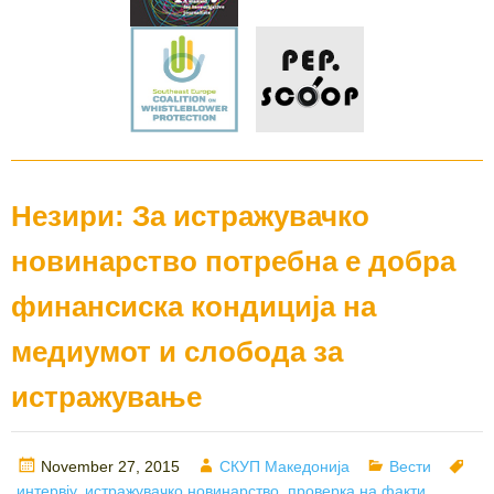
Незири: За истражувачко
новинарство потребна е добра
финансиска кондиција на
медиумот и слобода за
истражување
Posted
Author
Categories
Ta
November 27, 2015
СКУП Македонија
Вести
on
интервју
,
истражувачко новинарство
,
проверка на факти
,