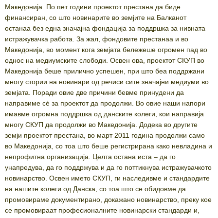
Македонија. По пет години проектот престана да биде
финансиран, со што новинарите во земјите на Балканот
останаа без една значајна фондација за поддршка за нивната
истражувачка работа. За жал, фондовите престанаа и во
Македонија, во момент кога земјата бележеше огромен пад во
однос на медиумските слободи. Освен ова, проектот СКУП во
Македонија беше прилично успешен, при што беа поддржани
многу стории на новинари од речиси сите значајни медиуми во
земјата. Поради овие две причини бевме принудени да
направиме сè за проектот да продолжи. Во овие наши напори
имавме огромна поддршка од данските колеги, кои направија
многу СКУП да продолжи во Македонија. Додека во другите
земји проектот престана, во март 2011 година продолжи само
во Македонија, со тоа што беше регистрирана како невладина и
непрофитна организација. Целта остана иста – да го
унапредува, да го поддржува и да го поттикнува истражувачкото
новинарство. Освен името СКУП, ги наследивме и стандардите
на нашите колеги од Данска, со тоа што се обидовме да
промовираме документирано, докажано новинарство, преку кое
се промовираат професионалните новинарски стандарди и,