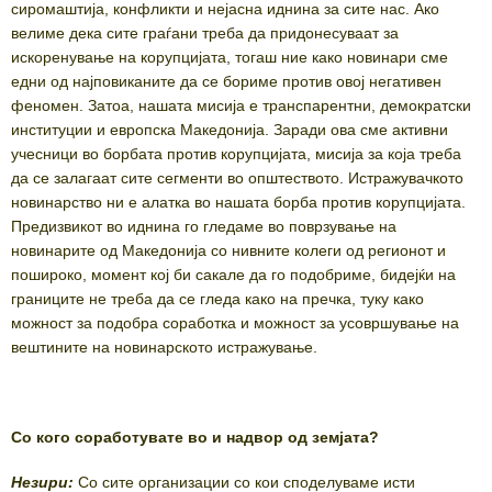
сиромаштија, конфликти и нејасна иднина за сите нас. Ако
велиме дека сите граѓани треба да придонесуваат за
искоренување на корупцијата, тогаш ние како новинари сме
едни од најповиканите да се бориме против овој негативен
феномен. Затоа, нашата мисија е транспарентни, демократски
институции и европска Македонија. Заради ова сме активни
учесници во борбата против корупцијата, мисија за која треба
да се залагаат сите сегменти во општеството. Истражувачкото
новинарство ни е алатка во нашата борба против корупцијата.
Предизвикот во иднина го гледаме во поврзување на
новинарите од Македонија со нивните колеги од регионот и
пошироко, момент кој би сакале да го подобриме, бидејќи на
границите не треба да се гледа како на пречка, туку како
можност за подобра соработка и можност за усовршување на
вештините на новинарското истражување.
Со кого соработувате во и надвор од земјата?
Незири:
Со сите организации со кои споделуваме исти