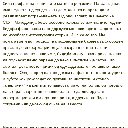
била прифатена во нивните матични редакции. Потоа, кај нас
има недостиг од средства за да можат новинарите да ги
реализираат истражувањата. Од овој аспект, значењето на
СКУП Македонија беше особено големо во изминатите години,
бидејќи финансиски ги поддржувавме новинарите за да можат
да изработат истражувачки стории. И не само тоа. Им
помагавме и во процесот на поднесување барања за слободен
пристап до информации од јавен карактер, или, пак, ги
поднесувавме во наше име, бидејќи многу новинари се плашат
да поднесат вакво барање до некоја институција затоа што
сметаат дека постои ризик од одмазда зошто поставиле такво
барање. Ова, според нас, се должи на фактот што институциите
и луѓето кои раководат со државните институции станаа
„алергични“ на критики во јавноста, иако, напротив, би требало
да се транспарентни во јавноста, а не да лиферуваат
информации кои им одат во прилог, а другите да бидат
сокриени или далеку од очите на јавноста.
Имало ли досега случаи на притисоци или закани по живот