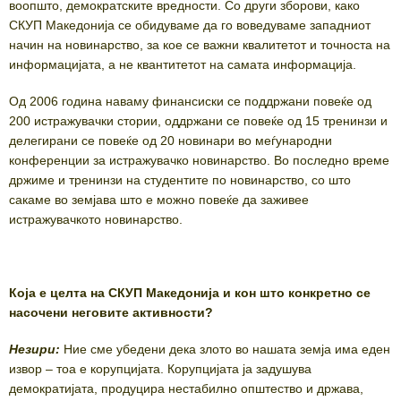
воопшто, демократските вредности. Со други зборови, како
СКУП Македонија се обидуваме да го воведуваме западниот
начин на новинарство, за кое се важни квалитетот и точноста на
информацијата, а не квантитетот на самата информација.
Од 2006 година наваму финансиски се поддржани повеќе од
200 истражувачки стории, оддржани се повеќе од 15 тренинзи и
делегирани се повеќе од 20 новинари во меѓународни
конференции за истражувачко новинарство. Во последно време
држиме и тренинзи на студентите по новинарство, со што
сакаме во земјава што е можно повеќе да заживее
истражувачкото новинарство.
Која е целта на СКУП Македонија и кон што конкретно се
насочени неговите активности?
Незири:
Ние сме убедени дека злото во нашата земја има еден
извор – тоа е корупцијата. Корупцијата ја задушува
демократијата, продуцира нестабилно општество и држава,