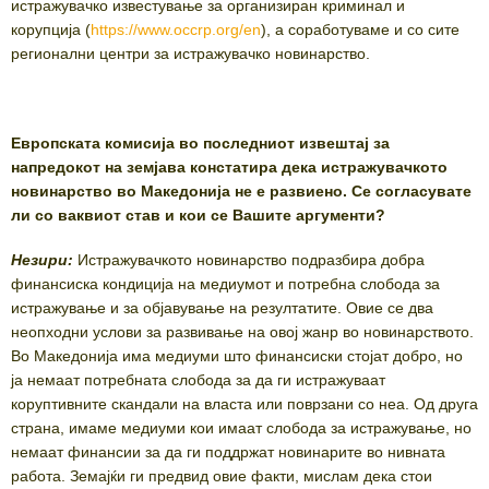
истражувачко известување за организиран криминал и
корупција (
https://www.occrp.org/en
), а соработуваме и со сите
регионални центри за истражувачко новинарство.
Европската комисија во последниот извештај за
напредокот на земјава констатира дека истражувачкото
новинарство во Македонија не е развиено. Се согласувате
ли со ваквиот став и кои се Вашите аргументи?
Незири:
Истражувачкото новинарство подразбира добра
финансиска кондиција на медиумот и потребна слобода за
истражување и за објавување на резултатите. Овие се два
неопходни услови за развивање на овој жанр во новинарството.
Во Македонија има медиуми што финансиски стојат добро, но
ја немаат потребната слобода за да ги истражуваат
коруптивните скандали на власта или поврзани со неа. Од друга
страна, имаме медиуми кои имаат слобода за истражување, но
немаат финансии за да ги поддржат новинарите во нивната
работа. Земајќи ги предвид овие факти, мислам дека стои