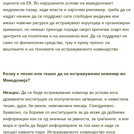
оцената на ЕК. Во нарушените услови на македонскиот
медиумски пазар, каде власта е најголем рекламер, треба да се
најдат начини да се поддржат сите слободни медиуми кои
имаат човечки ресурси да истражуваат корупција и организиран
криминал, но немаат приходи поради својот критички осврт кон
центрите на политичка и на економска моќ. Да се поддржат не
само со финансиски средства, туку и преку пренос на
вештините и на техниките на истражувачкото новинарство.
Колку е лесно или тешко да си истражувачки новинар во
Македонија?
Незири:
Да се биде истражувачки новинар во услови кога
државните институции се исклучително затворени, е навистина
тешко, дури, би рекле, невозможна мисија. Секојдневно,
буквално, се бориме со институциите за да може да добиеме
информации кои се од значење за јавноста, за граѓаните, а кои
мора и треба да бидат информирани за тоа како и каде се
трошат нивните пари. Истражувачкото новинарство носи