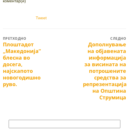
коментар(и)
Tweet
Post
ПРЕТХОДНО
СЛЕДНО
Плоштадот
Дополнување
Previous
Next
navigation
„Македонија“
на објавената
post:
post:
блесна во
информација
досега,
за висината на
најскапото
потрошените
новогодишно
средства за
руво.
репрезентација
на Општина
Струмица
Search