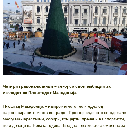
Четири градоначалници – секој со свои амбиции за
изгледот на Плоштадот Македонија
Плоштад Македонија – најпрометното, но и едно од
најреновираните места во градот. Простор каде што се одржале
многу манифестации, собири, концерти, пречеци на спортисти,
но и дочеци на Новата година. Воедно, ова место е омилено за