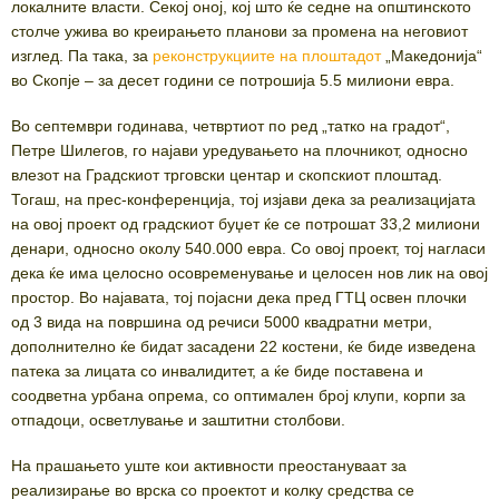
локалните власти. Секој оној, кој што ќе седне на општинското
столче ужива во креирањето планови за промена на неговиот
изглед. Па така, за
реконструкциите на плоштадот
„Македонија“
во Скопје – за десет години се потрошија 5.5 милиони евра.
Во септември годинава, четвртиот по ред „татко на градот“,
Петре Шилегов, го најави уредувањето на плочникот, односно
влезот на Градскиот трговски центар и скопскиот плоштад.
Тогаш, на прес-конференција, тој изјави дека за реализацијата
на овој проект од градскиот буџет ќе се потрошат 33,2 милиони
денари, односно околу 540.000 евра. Со овој проект, тој нагласи
дека ќе има целосно осовременување и целосен нов лик на овој
простор. Во најавата, тој појасни дека пред ГТЦ освен плочки
од 3 вида на површина од речиси 5000 квадратни метри,
дополнително ќе бидат засадени 22 костени, ќе биде изведена
патека за лицата со инвалидитет, а ќе биде поставена и
соодветна урбана опрема, со оптимален број клупи, корпи за
отпадоци, осветлување и заштитни столбови.
На прашањето уште кои активности преостануваат за
реализирање во врска со проектот и колку средства се