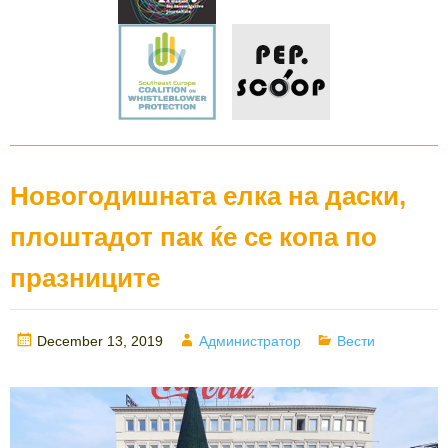
Новогодишната елка на даски,
плоштадот пак ќе се копа по
празниците
Posted
Author
Categories
December 13, 2019
Администратор
Вести
on