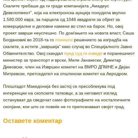
Скалите требаше да ги гради компанијата „Амадеус
Девелопмент“, која на електронска аукција понудила вкупно
1.580.000 евра, за парцела од 1046 квадрати за објект за
комерцијални и деловни намени во стил на барок. Но, овој
проект заврши неуспешно. По доаѓањето на новата власт, Саша
Богдановиќ во 2018-та го
поништи
решението за изградба на
скалите, а истите „завршија“ како случај во Специјалното Јавно
Обвинителство. Овој скандал
пред суд ги изведе
и поранешниот
министер за транспорт и врски, Миле Јанакески, Димитар
Димовски, член на Извршен комитет на ВМРО ДПМНЕ и Дејан
Митревски, претседател на општински комитет на Аеродром.
Плоштадот Македонија без застој се пресоблекува под
ингеренции на скопските татковци, а за неговиот изглед
остануваат да сведочат само фотографиите на носталгичните
скопјани, кои што се повеќе не го препознаваат својот град.
Оставете коментар