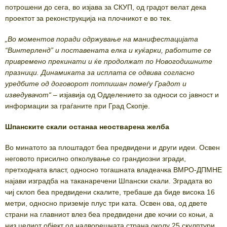
потрошени до сега, во изјава за СКУП, од градот велат дека
проектот за реконструкција на плочникот е во тек.
„Во моментов поради одржување на манифестацијата
“Винтерленд” и поставената елка и куќарки, работите се
привремено прекинати и ќе продолжат по Новогодишните
празници. Динамиката за исплата се одвива согласно
уредбите од договорот потпишан помеѓу Градот и
изведувачот“
– изјавија од Одделението за односи со јавност и
информации за граѓаните при Град Скопје.
Шпанските скали останаа неостварена желба
Во минатото за плоштадот беа предвидени и други идеи. Освен
неговото присилно опколување со грандиозни згради,
претходната власт, односно тогашната владеачка ВМРО-ДПМНЕ
најави изградба на таканаречени Шпански скали. Зградата во
чиј склоп беа предвидени скалите, требаше да биде висока 16
метри, односно приземје плус три ката. Освен ова, од двете
страни на главниот влез беа предвидени две кочии со коњи, а
низ целиот објект од надворешната страна околу 25 скулптури.