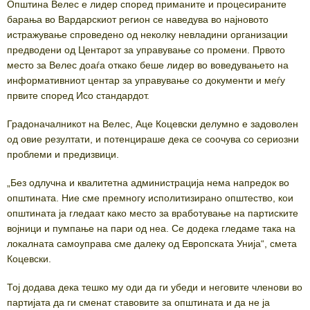
Општина Велес е лидер според приманите и процесираните
барања во Вардарскиот регион се наведува во најновото
истражување спроведено од неколку невладини организации
предводени од Центарот за управување со промени. Првото
место за Велес доаѓа откако беше лидер во воведувањето на
информативниот центар за управување со документи и меѓу
првите според Исо стандардот.
Градоначалникот на Велес, Аце Коцевски делумно е задоволен
од овие резултати, и потенцираше дека се соочува со сериозни
проблеми и предизвици.
„Без одлучна и квалитетна администрација нема напредок во
општината. Ние сме премногу исполитизирано општество, кои
општината ја гледаат како место за вработување на партиските
војници и пумпање на пари од неа. Се додека гледаме така на
локалната самоуправа сме далеку од Европската Унија“, смета
Коцевски.
Тој додава дека тешко му оди да ги убеди и неговите членови во
партијата да ги сменат ставовите за општината и да не ја