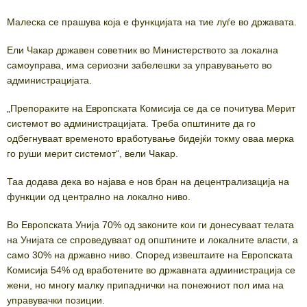
Малеска се прашува која е функцијата на тие луѓе во државата.
Ели Чакар државен советник во Министерството за локална
самоуправа, има сериозни забелешки за управувањето во
администрацијата.
„Препораките на Европската Комисија се да се почитува Мерит
системот во администрацијата. Треба општините да го
одбегнуваат временото вработување бидејќи токму оваа мерка
го руши мерит системот“, вели Чакар.
Таа додава дека во најава е нов бран на децентрализација на
функции од централно на локално ниво.
Во Европската Унија 70% од законите кои ги донесуваат телата
на Унијата се спроведуваат од општините и локалните власти, а
само 30% на државно ниво. Според извештаите на Европската
Комисија 54% од вработените во државната администрација се
жени, но многу малку припаднички на понежниот пол има на
управувачки позиции.