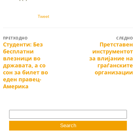
Tweet
Post
ПРЕТХОДНО
СЛЕДНО
Студенти: Без
Претставен
Previous
Next
navigation
бесплатни
инструментот
post:
post:
влезници во
за влијание на
државата, а со
граѓанските
сон за билет во
организации
еден правец-
Америка
Search
for: