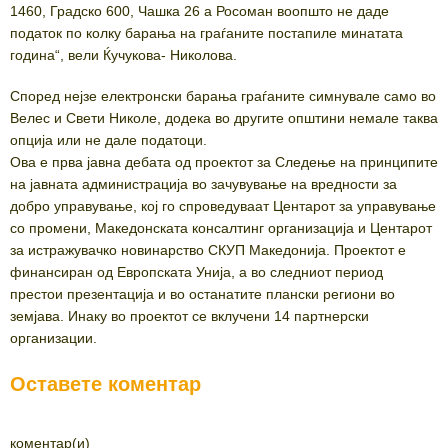
1460, Градско 600, Чашка 26 а Росоман воопшто не даде
податок по колку барања на граѓаните постапиле минатата
година“, вели Ќучукова- Николова.
Според нејзе електронски барања граѓаните симнувале само во
Велес и Свети Николе, додека во другите општини немале таква
опција или не дале податоци.
Ова е прва јавна дебата од проектот за Следење на принципите
на јавната администрација во зачувување на вредности за
добро управување, кој го спроведуваат Центарот за управување
со промени, Македонската консалтинг организација и Центарот
за истражувачко новинарство СКУП Македонија. Проектот е
финансиран од Европската Унија, а во следниот период
престои презентација и во останатите плански региони во
земјава. Инаку во проектот се вклучени 14 партнерски
организации.
Оставете коментар
коментар(и)