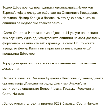
Тодор Ефремов, од невладината организација „Чекор кон
Европа“, која ја следеше работата на Општините Кавадарци,
Неготино, Демир Капија и Лозово, смета дека споменатите
општини се недоволно транспарентни.
„Само Општина Неготино има објавено 14 услуги на нивниот
веб сајт. Ниту една од испитуваните општини немаат достапни
формулари на нивните веб страници, а само Општинската
зграда во Демир Капија има пристап за инвалидни лица“,
прецизира Ефремов.
Тој додава дека општините не се посветени на стратешките
документи.
Неговата колешка Славица Ќучукова- Николова, од невладината
организација „Извиднички одред Димитар Влахов“, ги
мониторира општините Велес, Чашка, Градско, Росоман и
Свети Николе.
„Велес минатата година примил 5239 барања, Свети Николе