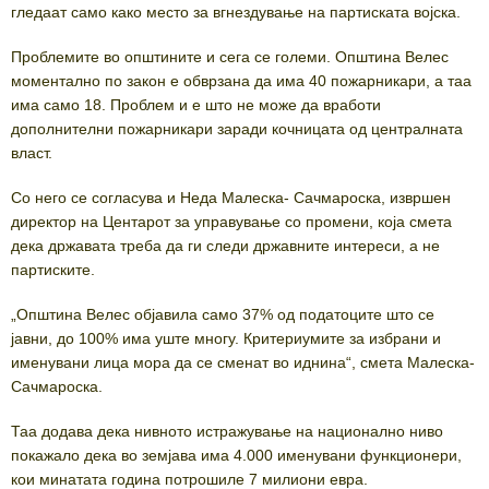
гледаат само како место за вгнездување на партиската војска.
Проблемите во општините и сега се големи. Општина Велес
моментално по закон е обврзана да има 40 пожарникари, а таа
има само 18. Проблем и е што не може да вработи
дополнителни пожарникари заради кочницата од централната
власт.
Со него се согласува и Неда Малеска- Сачмароска, извршен
директор на Центарот за управување со промени, која смета
дека државата треба да ги следи државните интереси, а не
партиските.
„Општина Велес објавила само 37% од податоците што се
јавни, до 100% има уште многу. Критериумите за избрани и
именувани лица мора да се сменат во иднина“, смета Малеска-
Сачмароска.
Таа додава дека нивното истражување на национално ниво
покажало дека во земјава има 4.000 именувани функционери,
кои минатата година потрошиле 7 милиони евра.