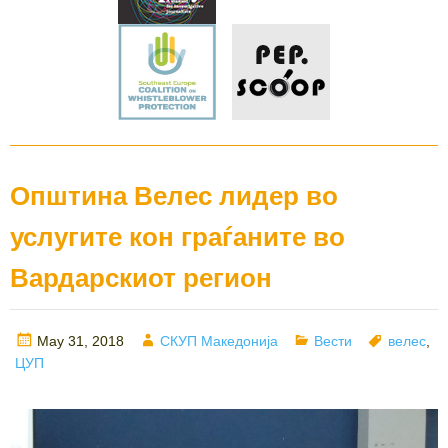
Општина Велес лидер во
услугите кон граѓаните во
Вардарскиот регион
Posted
Author
Categories
Tags
May 31, 2018
СКУП Македонија
Вести
велес
,
on
ЦУП