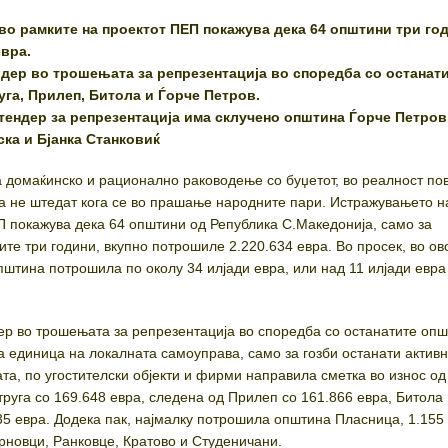
о рамките на проектот ПЕП покажува дека 64 општини три го
вра.
ер во трошењата за репрезентација во споредба со останат
уга, Прилеп, Битола и Ѓорче Петров.
 тендер за репрезентација има склучено општина Ѓорче Петров
ска и Бјанка Станковиќ
за домаќинско и рационално раководење со буџетот, во реалност по
а не штедат кога се во прашање народните пари. Истражувањето 
П покажува дека 64 општини од Република С.Македонија, само за
те три години, вкупно потрошиле 2.220.634 евра. Во просек, во ов
пштина потрошила по околу 34 илјади евра, или над 11 илјади евра
р во трошењата за репрезентација во споредба со останатите опш
а единица на локалната самоуправа, само за гозби останати активн
та, по угостителски објекти и фирми направила сметка во износ од
труга со 169.648 евра, следена од Прилеп со 161.866 евра, Битола
35 евра. Додека пак, најмалку потрошила општина Пласница, 1.155 
рновци, Ранковце, Кратово и Студеничани.