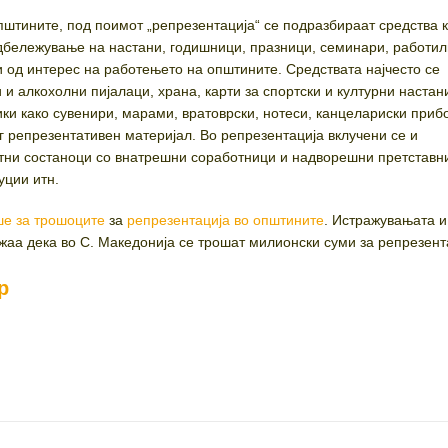
штините, под поимот „репрезентација“ се подразбираат средства к
дбележување на настани, годишници, празници, семинари, работил
и од интерес на работењето на општините. Средствата најчесто се
и алкохолни пијалаци, храна, карти за спортски и културни настан
ки како сувенири, марами, вратоврски, нотеси, канцелариски приб
г репрезентативен материјал. Во репрезентација вклучени се и
отни состаноци со внатрешни соработници и надворешни претставн
уции итн.
е за трошоците
за
репрезентација во општините
. Истражувањата и
жаа дека во С. Македонија се трошат милионски суми за репрезент
р