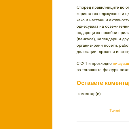
Според правилниците во оп
користат за одржување и о
како и настани и активност
однесуваат на освежителни 
подароци за посебни прили
(пенкала), календари и дру
организирани посети, раб
делегации, државни инстит
СКУП и претходно
пишуваш
во тогашните фактури пока
Оставете комента
коментар(и)
Tweet