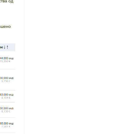
ства од
ошено