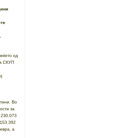
дини
ите
.
веќето од
на СКУП
ој
тини. Во
ости за
 230.073
 153.392
евра, а