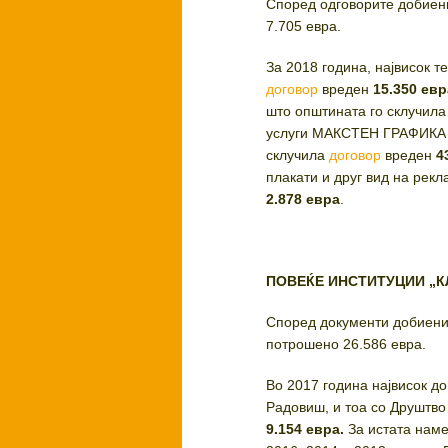
Според одговорите добиени
7.705 евра.
За 2018 година, највисок 
договор
вреден
15.350 евр
што општината го склучила
услуги МАКСТЕН ГРАФИКА Д
склучила
договор
вреден
4
плакати и друг вид на рекл
2.878 евра
.
ПОВЕЌЕ ИНСТИТУЦИИ „К
Според документи добиени 
потрошено 26.586 евра.
Во 2017 година највисок д
Радовиш, и тоа со Друштво
9.154 евра.
За истата наме