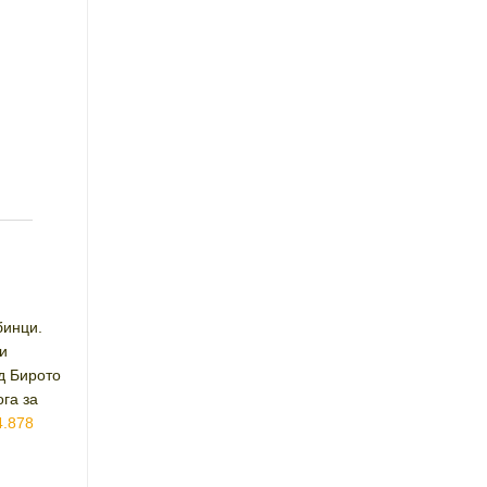
бинци.
и
д Бирото
ога за
4.878