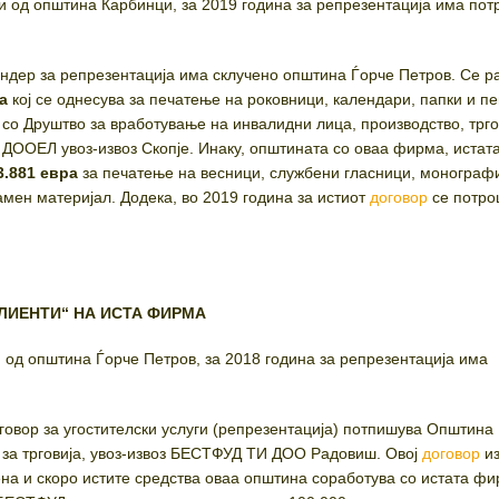
 од општина Карбинци, за 2019 година за репрезентација има по
тендер за репрезентација има склучено општина Ѓорче Петров. Се р
а
кој се однесува за печатење на роковници, календари, папки и п
 со Друштво за вработување на инвалидни лица, производство, трго
ООЕЛ увоз-извоз Скопје. Инаку, општината со оваа фирма, истата
3.881 евра
за печатење на весници, службени гласници, монограф
амен материјал. Додека, во 2019 година за истиот
договор
се потр
ЛИЕНТИ“ НА ИСТА ФИРМА
од општина Ѓорче Петров, за 2018 година за репрезентација има
оговор за угостителски услуги (репрезентација) потпишува Општина
 за трговија, увоз-извоз БЕСТФУД ТИ ДОО Радовиш. Овој
договор
из
на и скоро истите средства оваа општина соработува со истата фи