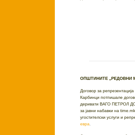
ОПШТИНИТЕ „РЕДОВНИ 
Договор за репрезентација 
Карбинци потпишале догово
деривати ВАГО ПЕТРОЛ ДО
за јавни набавки на time.m
угостителски услуги и репр
евра
.