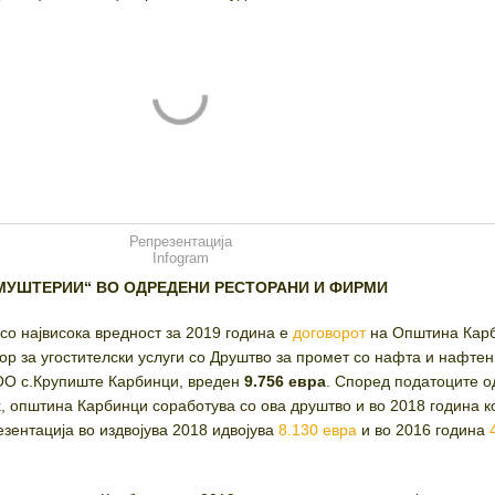
Репрезентација
Infogram
МУШТЕРИИ“ ВО ОДРЕДЕНИ РЕСТОРАНИ И ФИРМИ
со највисока вредност за 2019 година е
договорот
на Општина Кар
р за угостителски услуги со Друштво за промет со нафта и нафтен
О с.Крупиште Карбинци, вреден
9.756 евра
. Според податоците о
k, општина Карбинци соработува со ова друштво и во 2018 година к
езентација во издвојува 2018 идвојува
8.130 евра
и во 2016 година