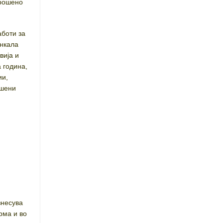
трошено
аботи за
енкала
вија и
 година,
ии,
ошени
несува
рма и во