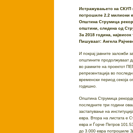
Истражувањето на СКУП в
потрошиле 2.2 милиони е
Општина Струмица рекорд
општини, следена од Стр
За 2018 година, највисок
Пишуваат: Ангела Рајчев
И покрај јавните заложби 
општините продолжуваат д
во рамките на проектот ПЕ
репрезентација во последни
временски период секоја о
годишно.
Општина Струмица рекорде
последните три години ова
застапување на институција
евра. Втора на листата е С
евра и Ѓорче Петров 101.5
до 3.000 евра потрошиле З