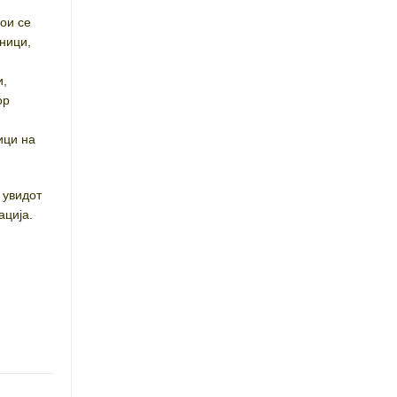
ои се
ници,
и,
ор
ици на
 увидот
ација.