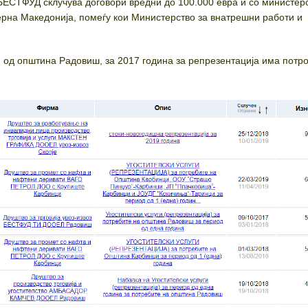
 БЕСТФУД склучува договори вредни до 100.000 евра и со министер
рна Македонија, помеѓу кои Министерство за внатрешни работи и
 од општина Радовиш, за 2017 година за репрезентација има потр