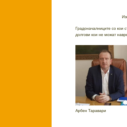
Извор: Министе
Градоначалниците со кои с
долгови кои не можат навре
Арбен Таравари