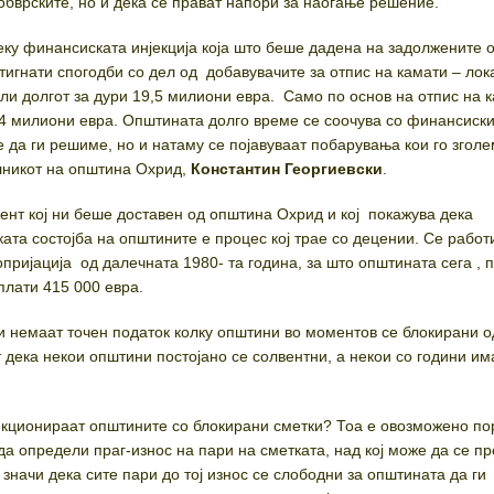
обврските, но и дека се прават напори за наоѓање решение.
ку финансиската инјекција која што беше дадена на задолжените 
стигнати спогодби со дел од добавувачите за отпис на камати – ло
ли долгот за дури 19,5 милиони евра. Само по основ на отпис на к
 4 милиони евра. Општината долго време се соочува со финансиск
 да ги решиме, но и натаму се појавуваат побарувања кои го згол
алникот на општина Охрид,
Константин Георгиевски
.
нт кој ни беше доставен од општина Охрид и кој покажува дека
та состојба на општините е процес кој трае со децении. Се работ
пријација од далечната 1980- та година, за што општината сега , 
плати 415 000 евра.
 немаат точен податок колку општини во моментов се блокирани о
 дека некои општини постојано се солвентни, а некои со години им
нкционираат општините со блокирани сметки? Тоа е овозможено по
да определи праг-износ на пари на сметката, над кој може да се п
 значи дека сите пари до тој износ се слободни за општината да ги