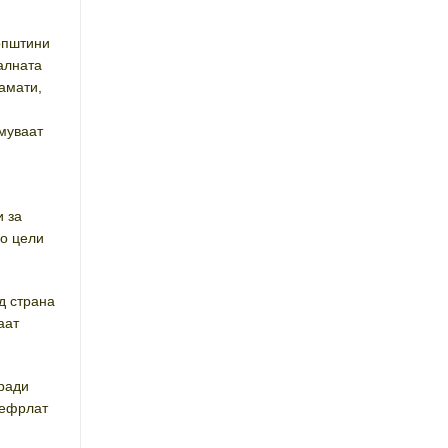
општини
калната
амати,
и
емуваат
и за
по цели
д страна
аат
ради
рефрлат