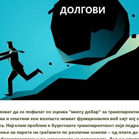
ожат да се пофалат со оценка “многу добар“ за транспарентн
има и општини кои воопшто немаат функционален веб сајт кој с
та. Најголем проблем е буџетската транспарентност која подр
ење на парите на граѓаните по различни основи – од плати до