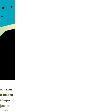
ост кон
е смета
азбира
 јавни