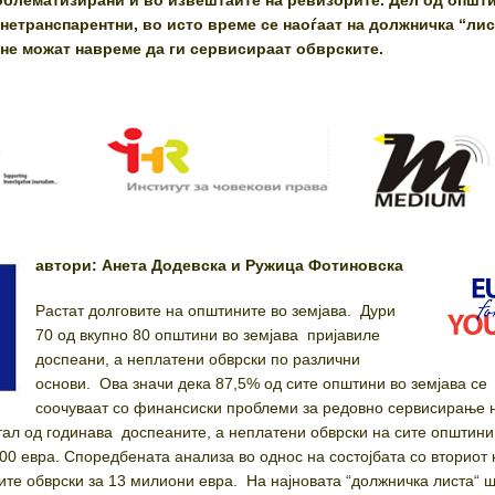
роблематизирани и во извештаите на ревизорите. Дел од општ
јнетранспарентни, во исто време се наоѓаат на должничка “лис
не можат навреме да ги сервисираат обврските.
автори: Анета Додевска и Ружица Фотиновска
Растат долговите на општините во земјава. Дури
70 од вкупно 80 општини во земјава пријавиле
доспеани, а неплатени обврски по различни
основи. Ова значи дека 87,5% од сите општини во земјава се
соочуваат со финансиски проблеми за редовно сервисирање 
ртал од годинава доспеаните, а неплатени обврски на сите општини
00 евра. Споредбената анализа во однос на состојбата со вториот 
ите обврски за 13 милиони евра. На најновата “должничка листа“ ш