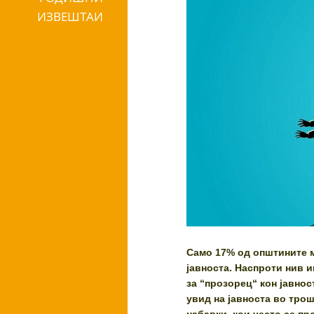
ИЗВЕШТАИ
Само 17% од општините м
јавноста. Наспроти нив 
за “прозорец“ кон јавнос
увид на јавноста во трош