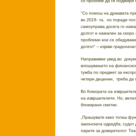
со проблем да ги подмири 
“Со помош на државата пре
во 2019- та, но поради по
самоуправа досега го нама
долгот е намален за скоро
проблеми кои се обидуваме
долгот“ – изјави градонач
Направивме увид во докуме
влошувањето на финансиска
тужба по предмет за експро
четири децении, треба да 
Во Комората на извршители
на извршителите. Но, велат
блокирани сметки.
„Прашувате како тогаш фу
законската одредба, судот 
парите за доверителот. Тоа