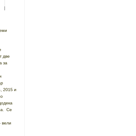
леми
е
т две
а за
и
ар
, 2015 и
но
додека
ра. Се
– вели