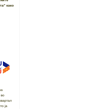
ините
та“ како
на
 во
квартал
то ја