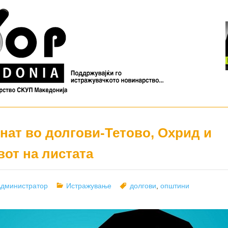
нат во долгови-Тетово, Охрид и
вот на листата
uthor
Categories
Tags
дминистратор
Истражување
долгови
,
општини