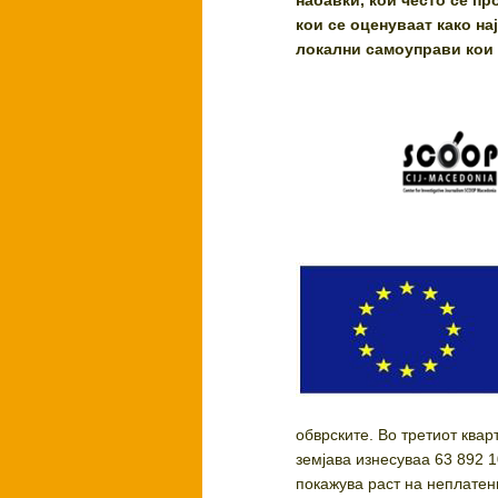
набавки, кои често се п
кои се оценуваат како на
локални самоуправи кои 
обврските. Во третиот ква
земјава изнесуваа 63 892 1
покажува раст на неплатен