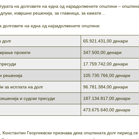
турата на долговите на една од најзадолжените општини – општин
одлуки, извршни решенија, за главница, за камати…
на долговите на една од најзадолжените општини:
н долг
65.921.431,00 денари
ирање проекти
347.500,00 денари
 пресуди
17.759.742,00 денари
и решенија
105.730.766,00 денари
и за исплата на долг
96.781.384,00 денари
решенија и судски пресуди
187.134.817,00 денари
473.675.640,00 денари
, Константин Георгиевски признава дека општината долг период се