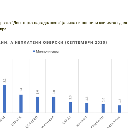
зво
и
првата “Десеторка најзадолжени“ ја чинат и општини кои имаат дол
евра.