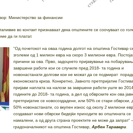
рство за финансии
тапивме во контакт признаваат дека општините се соочуваат со го
ме да ги платат.
“Од почетокот на оваа година долгот на општина Гостивар с
зголеми од 1 милион евра на скоро 3 милиони евра. Постоја
причини за ова. Прво, задоцнето пријавување на побарувањ
завршени работи кои се случиле пред 2018- та година и
новонастанати долгови кои не можат да се подмират порад
економската криза. Конкретно, Јавното претпријатие Гостив
пријави наплата на налози за завршени работи уште во 2014
годините до 2018- та година, а дел од обврските кон ова јав
претпријатие се новосоздадени, или 50% се стари обврски, 
50% новонастанати, со вкупен износ од околу 2 милиони ев
создаваат нови обврски бидејќи приходите во општината се
намалени, а од друга страна проектите не може да запрат“ 
градоначалникот на општина Гостивар,
Арбен Таравари
.