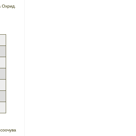
а Охрид.
 соочува