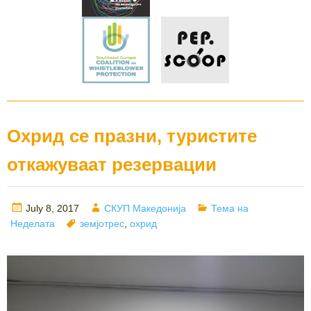
Охрид се празни, туристите
откажуваат резервации
Posted
Author
Categories
July 8, 2017
СКУП Македонија
Тема на
on
Tags
Неделата
земјотрес
,
охрид