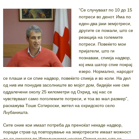
“Се случуваат по 10 до 15
потреси во денот. Има по
еден-два јаки земјотреси,
другите се помали, што се
реакција на големите
потреси. Повеќето мои
пријатели, што ги
познавам, спиеја надвор,
кој има шатор спие покрај
езеро. Нормално, народот
се плаши и си спие надвор, повеќето спиеја и во коли. На дел
од нив им понудив засолниште во мојот дом, бидејќи ние сме
оддалечени околу 25 километри од Охрид, кај нас се
чувствуваат само поголемите потреси, и тоа во мал размер”,
раскажува Тоше Сотироски, жител на охридското село
Љубаништа.
Сите оние кои имаат потреба да преноќат некаде надвор,
поради страв од повторување на земјотресите имаат можност
да се сместат во Извидничкиот центар Охрид каде што се