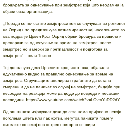
брошурата за однесување при земјотрес која што неодамна ја
објави оваа организација.
,,Поради се почестите земјотреси кои се случуваат во регионот
на Охрид што предизвикува вознемиреност кај населението во
ова подрачје Црвен Крст Охрид објави брошура за правила и
препораки за однесување за време на земјотрес, после
земјотрес но и мерки за претпазливост и подготова за
земјотрес” – вели Точков.
Тој дополнува дека Црвениот крст, исто така, објавил и
едукативнио видео за правилно однесување за време на
земјотрес. Стручњаците апелираат граѓаните да останат
смирени и да не паничат во случај на земјотрес, бидејќи при
несоодветна реакција може да дојде до повреди и несакани
последици. https://www.youtube.com/watch?v=LOvmYuDD2dY
Од општината изјавуваат дека до сега нема пријавено некоја
поголема штета или пак жртви, меѓутоа паниката помеѓу
жителите со секој нов потрес повторно се шири.