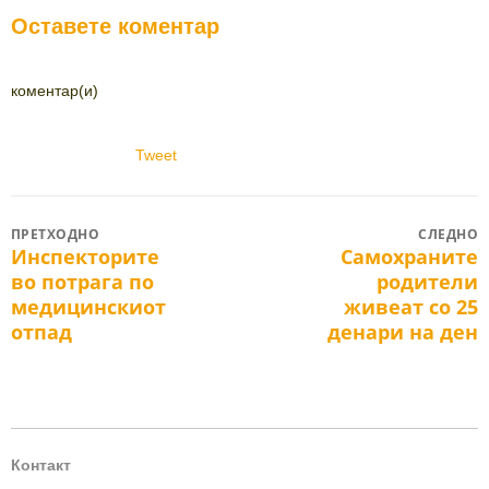
Оставете коментар
коментар(и)
Tweet
Post
ПРЕТХОДНО
СЛЕДНО
Инспекторите
Самохраните
Previous
Next
navigation
во потрага по
родители
post:
post:
медицинскиот
живеат со 25
отпад
денари на ден
Контакт