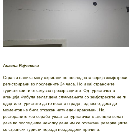
Ангела Рајчевска
Страв и паника меѓу охриѓани по последната серија земјотреси
регистрирани во последните 24 часа. Но и кај странските
туристи кои ги откажуваат резервациите. Од туристичката
агенција Фибула велат дека случувањата со земјотресите не ги
одвртиле туристите да го посетат градот, односно, дека до
моментов не била откажан ниту еден аранжман. Но,
рестораните кои соработуваат со туристичките агенции велат
дека во последниве неколку дена им се откажани резервациите
со странски туристи поради неодредени причини.