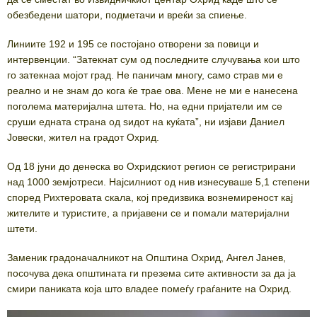
обезбедени шатори, подметачи и вреќи за спиење.
Линиите 192 и 195 се постојано отворени за повици и
интервенции. “Затекнат сум од последните случувања кои што
го затекнаа мојот град. Не паничам многу, само страв ми е
реално и не знам до кога ќе трае ова. Мене не ми е нанесена
поголема материјална штета. Но, на едни пријатели им се
сруши едната страна од ѕидот на куќата”, ни изјави Даниел
Јовески, жител на градот Охрид.
Од 18 јуни до денеска во Охридскиот регион се регистрирани
над 1000 земјотреси. Најсилниот од нив изнесуваше 5,1 степени
според Рихтеровата скала, кој предизвика вознемиреност кај
жителите и туристите, а пријавени се и помали материјални
штети.
Заменик градоначалникот на Општина Охрид, Ангел Јанев,
посочува дека општината ги презема сите активности за да ја
смири паниката која што владее помеѓу граѓаните на Охрид.