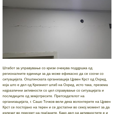
Штабот за управување со кризи очекува поддршка од
регионалните единици за да може ефикасно да се соочи со
ситуацијата. Општинската организација Црвен Крст од Охрид,
која што е дел од Кризниот штаб на Охрид, исто така, презема
најразлични активности со цел справување со ситуацијата и
последиците од земјотресите. Претседателот на
организацијата, г. Сашо Точков вели дека волонтерите на Црвен
Крст се постојано на терен и се достапни во секој момент за да
излезат во пресрет на граѓаните. Како дел од активностите е и