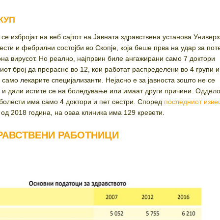
СКУП
се избројат на веб сајтот на Јавната здравствена установа Универз
ести и фебрилни состојби во Скопје, која беше прва на удар за по
она вирусот. Но реално, најпрвин биле ангажирани само 7 доктори
иот број да прерасне во 12, кои работат распределени во 4 групи и
само лекарите специјализанти. Нејасно е за јавноста зошто не се
 и дали истите се на боледување или имаат други причини. Оддело
олести има само 4 доктори и пет сестри. Според
последниот изве
од 2018 година, на оваа клиника има 129 кревети.
РАВСТВЕНИ РАБОТНИЦИ