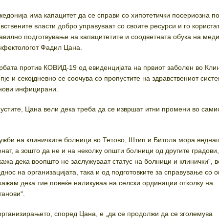
едонија има капацитет да се справи со хипотетички посериозна по
авствените власти добро управуваат со своите ресурси и го користат
авилно подготвување на капацитетите и соодветната обука на мед
инфектологот Фадил Цана.
борбата против КОВИД-19 од евиденцијата на првиот заболен во Кли
је и секојдневно се соочува со пропустите на здравствениот систе
нови инфицирани.
устите, Цана вели дека треба да се извршат итни промени во сами
лужби на клиничките болници во Тетово, Штип и Битола мора ведна
нат, а зошто да не и на неколку општи болници од другите градови,
кажа дека воопшто не заслужуваат статус на болници и клинички“, 
однос на организацијата, така и од подготовките за справување со 
 кажам дека тие повеќе наликуваа на селски ординации отколку на
танови“.
организирањето, според Цана, е „да се продолжи да се зголемува