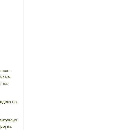
носот
иг на
т на
додека на
вентуално
рој на