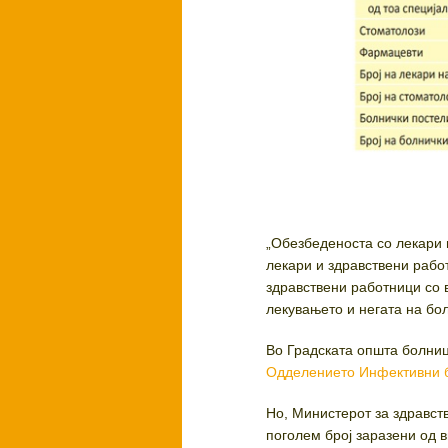
„Обезбеденоста со лекари 
лекари и здравствени работ
здравствени работници со в
лекувањето и негата на бол
Во Градската општа болни
Одделението Инфективни б
Но, Министерот за здравст
поголем број заразени од в