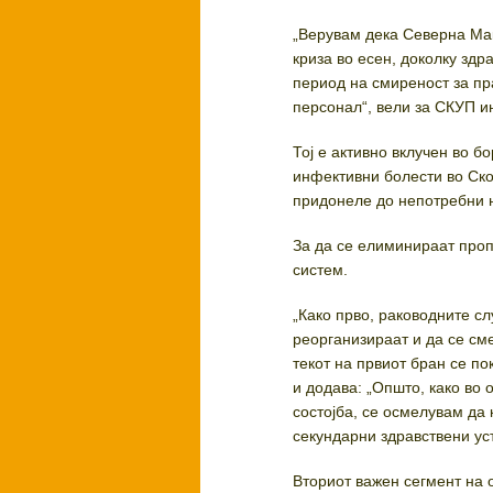
„Верувам дека Северна Мак
криза во есен, доколку здр
период на смиреност за пр
персонал“, вели за СКУП 
Тој е активно вклучен во 
инфективни болести во Скоп
придонеле до непотребни 
За да се елиминираат проп
систем.
„Како прво, раководните с
реорганизираат и да се сме
текот на првиот бран се по
и додава: „Општо, како во 
состојба, се осмелувам да
секундарни здравствени ус
Вториот важен сегмент на 