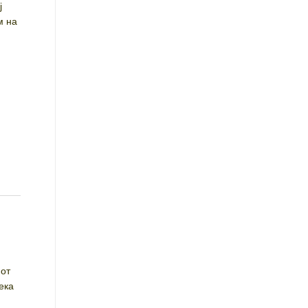
ј
м на
иот
ека