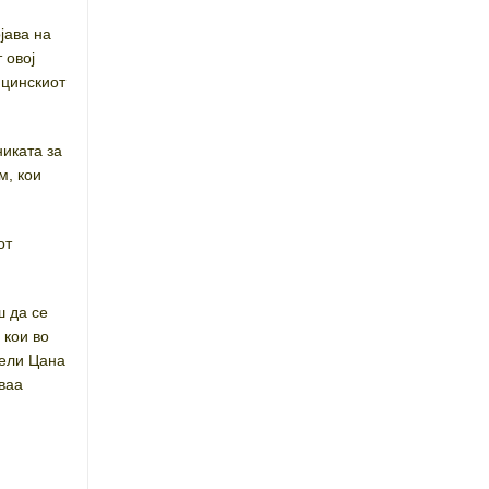
јава на
 овој
ицинскиот
никата за
м, кои
от
ш да се
 кои во
вели Цана
оваа