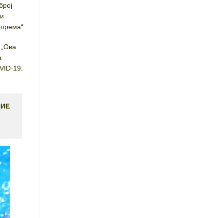
број
ни
опрема“.
 „Ова
а
VID-19.
НИЕ