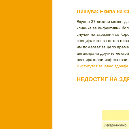
Пишува: Екипа на 
Вкупно 37 лекари можат да 
клиника за инфективни бол
случаи на заразени со Кор
специјалисти за потоа нивн
им помагаат за цело време 
ангажирани другите лекари
респираторни инфективни б
Институтот за јавно здравје
НЕДОСТИГ НА ЗД