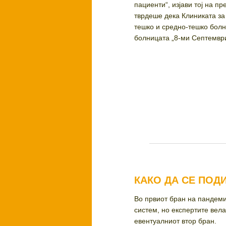
пациенти“, изјави тој на п
тврдеше дека Клиниката за
тешко и средно-тешко болн
болницата „8-ми Септември“
КАКО ДА СЕ ПОД
Во првиот бран на пандеми
систем, но експертите вела
евентуалниот втор бран.