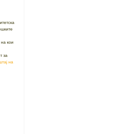
итетска
тешките
 на кои
т за
штај на