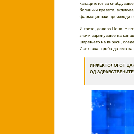
капацитетот за снабдување
болнички кревети, вклучув
фармацевтски производи во
И трето, додава Цана, е п
значи зајакнување на капа
ширењето на вируси, следе
Исто така, треба да има ка
ИНФЕКТОЛОГОТ ЦАН
ОД ЗДРАВСТВЕНИТЕ