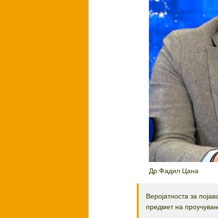
Др.Фадил Цана
Веројатноста за појав
предмет на проучувањ