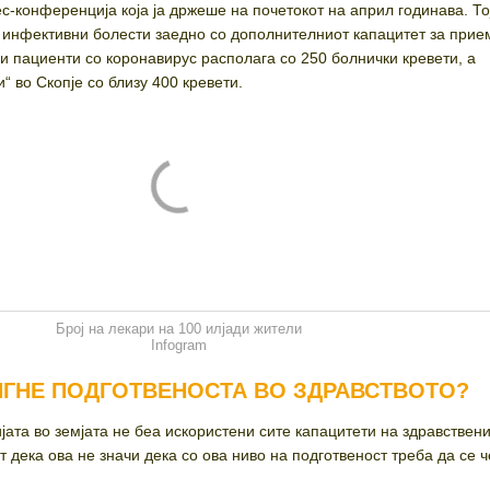
рес-конференција која ја држеше на почетокот на април годинава. То
 инфективни болести заедно со дополнителниот капацитет за прие
и пациенти со коронавирус располага со 250 болнички кревети, а
 во Скопје со близу 400 кревети.
Број на лекари на 100 илјади жители
Infogram
ИГНЕ ПОДГОТВЕНОСТА ВО ЗДРАВСТВОТО?
јата во земјата не беа искористени сите капацитети на здравствен
т дека ова не значи дека со ова ниво на подготвеност треба да се ч