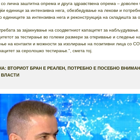
 со лична заштитна опрема и друга здравствена опрема – доволен 
ајќи единици за интензивна нега, обезбедување на лекови и потреб
 единиците за интензивна нега и реконструкција на складишта за 
отребата за зајакнување на соодветниот капацитет за набљудување.
цитетот за тестирање во големи размери за откривање и следење н
ње на контакти и можности за изолирање на позитивни лица со CO
пацитет за серолошко тестирање.“, смета тој.
А: ВТОРИОТ БРАН Е РЕАЛЕН, ПОТРЕБНО Е ПОСЕБНО ВНИМА
 ВЛАСТИ