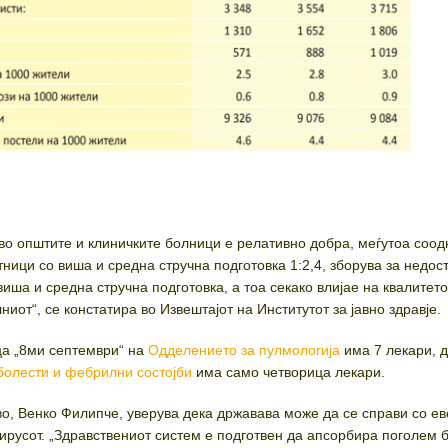
во општите и клиничките болници е релативно добра, меѓутоа соод
ници со виша и средна стручна подготовка 1:2,4, зборува за недост
иша и средна стручна подготовка, а тоа секако влијае на квалитето
ниот“, се констатира во Извештајот на Институтот за јавно здравје.
ца „8ми септември“ на
Одделението за пулмологија
има 7 лекари, 
олести и фебрилни состојби
има само четворица лекари.
во, Венко Филипче, уверува дека државава може да се справи со е
ирусот. „Здравствениот систем е подготвен да апсорбира поголем б