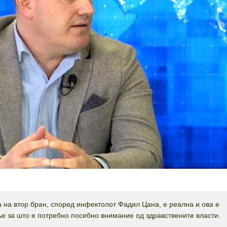
а на втор бран, според инфектолот Фадил Цана, е реална и ова е
е за што е потребно посебно внимание од здравствените власти.