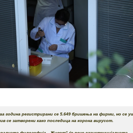
аа година регистрирани се 5.649 бришења на фирми, но се 
 нив се затворени како последица на корона вирусот.
бералната филозофија. „Живот“ ќе рече егзистенцијалната