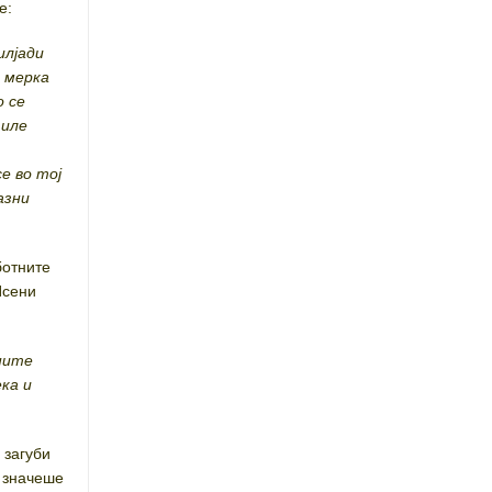
е:
илјади
 мерка
о се
тиле
е во тој
азни
ботните
Исени
ните
ка и
 загуби
е значеше