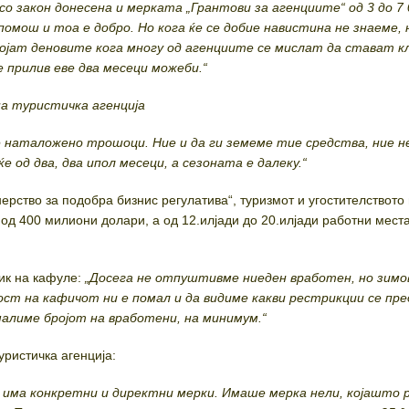
со закон донесена и мерката „Грантови за агенциите“ од 3 до 7
 помош и тоа е добро. Но кога ќе се добие навистина не знаеме,
ојат деновите кога многу од агенциите се мислат да стават кл
прилив еве два месеци можеби.“
на туристичка агенција
 наталожено трошоци. Ние и да ги земеме тие средства, ние н
 од два, два ипол месеци, а сезоната е далеку.“
ерство за подобра бизнис регулатива“, туризмот и угостителството
од 400 милиони долари, а од 12.илјади до 20.илјади работни места
ик на кафуле:
„Досега не отпуштивме ниеден вработен, но зимо
т на кафичот ни е помал и да видиме какви рестрикции се пред
малиме бројот на вработени, на минимум.“
уристичка агенција:
 има конкретни и директни мерки. Имаше мерка нели, којашто 