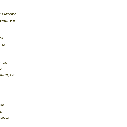
ни места
тените е
ок
 на
л од
е
аат, па
е
ако
.
омош.