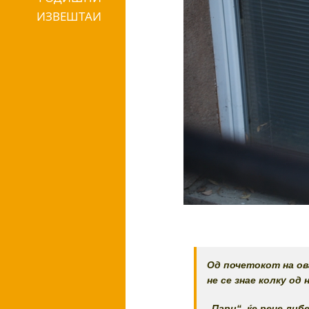
ИЗВЕШТАИ
Од почетокот на ов
не се знае колку од
„Пари“, ќе рече ли