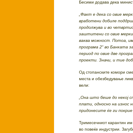
Бесими додава дека минист
„Факт е дека со овие мерк
вработени добиле поддрш
продолжува и во четвртио
заштитени со овие мерки.
ваква можност. Потоа, им
програма 2“ во Банката з
период по овие две прогр
проекти. Значи, и тие доб
Од стопанските комори сме
места и обезбедување ликв
вели:
„Она што беше до некој 
плати, односно на износ 
придонесите ќе ги покрие 
Тримесечниот карантин им 
во повеќе индустрии. Загу