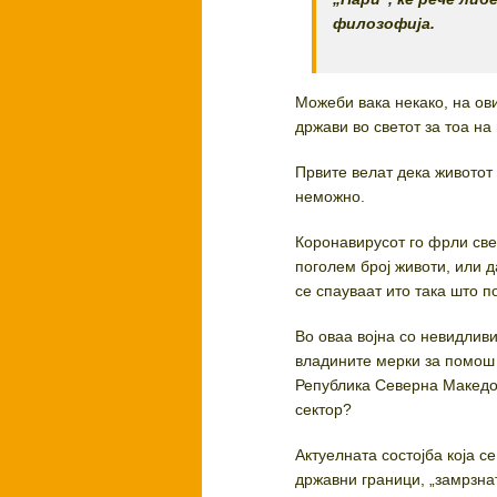
филозофија.
Можеби вака некако, на ови
држави во светот за тоа на
Првите велат дека животот
неможно.
Коронавирусот го фрли све
поголем број животи, или д
се спауваат ито така што п
Во оваа војна со невидлив
владините мерки за помош 
Република Северна Македон
сектор?
Актуелната состојба која с
државни граници, „замрзна