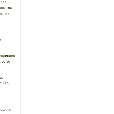
 000
 немаме
уч на
е
 годинава
 се во
во
 нас,
реално