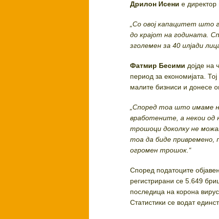
Дрилон Исени
е директор 
„Со овој капацитет што г
до крајот на годината. 
зголемен за 40 илјади лиц
Фатмир Бесими
дојде на 
период за економијата. То
малите бизниси и донесе о
„Според тоа што имаме на
вработените, а некои од 
трошоци доколку не можат
тоа да биде привремено, 
огромен трошок.“
Според податоците објавен
регистрирани се 5.649 бри
последица на корона вирус
Статистики се водат единс