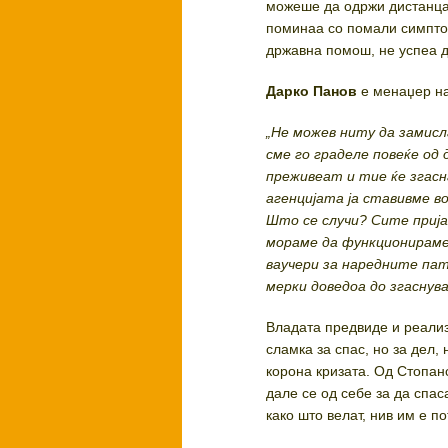
можеше да одржи дистанца 
поминаа со помали симптом
државна помош, не успеа д
Дарко Панов
е менаџер на
„Не можев ниту да замисл
сме го граделе повеќе од
преживеат и тие ќе згасн
агенцијата ја ставивме в
Што се случи? Сите прија
мораме да функционираме
ваучери за наредните па
мерки доведоа до згаснув
Владата предвиде и реали
сламка за спас, но за дел,
корона кризата. Од Стопан
дале се од себе за да спа
како што велат, нив им е 