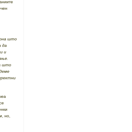
паниите
ечен
 она што
а да
и и
ање.
оа што
адеме
иректни
чеа
се
енки
и, но,