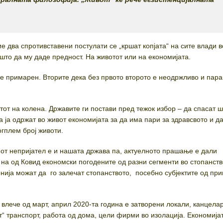
е два спротивставени постулати се „кршат копјата“ на сите влади в
 што да му даде предност. На животот или на економијата.
 е примарен. Вторите дека без првото второто е неодржливо и пара
тот на колена. Државите ги постави пред тежок избор – да спасат 
а ја одржат во живот економијата за да има пари за здравсвото и д
огплем број животи.
иот непријател е и нашата држава па, актуелното прашање е дали
на од Ковид економски погодените од разни сегменти во стопанств
ија можат да го залечат стопанството, посебно субјектите од при
е влече од март, април 2020-та година е затворени локали, канцела
т“ транспорт, работа од дома, цели фирми во изолација. Економија