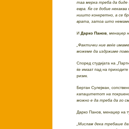
таа мерка треба да биде 
евра. Ќе се добие некаква
ништо конкретно, а се бр
врата, затоа што немаме 
И
Дарко Панов
, менаџер 
„Фактички ние веќе имаме
можеме да издржиме повеќе
Според студијата на „Партн
ќе имаат пад на приходите 
ризик.
Бертан Сулејман, сопствен
капацитетот на покриенос
можно е да треба да го с
Дарко Панов, менаџер на т
„Мислам дека требаше да