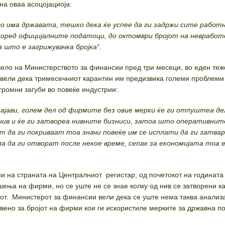
на оваа асоцојациоја:
о има државата, тешко дека ќе успее да ги задржи сите работ
Според официјалните податоци, до октомври бројот на неврабо
а што е загрижувачка бројка“.
чело на Министерството за финансии пред три месеци, во еден теж
ј вели дека тримесечниот карантин им предизвика големи проблеми
громни загуби во повеќе индустрии:
јави, голем дел од фирмите без овие мерки ќе ги отпуштеа де
нив и ќе ги затвореа нивните бизниси, затоа што оперативнит
 да ги покриваат тоа значи повеќе им се исплати да ги затвар
па да ги отворат после некое време, сепак за економијата тоа 
и на страната на Централниот регистар, од почетокот на годината
шења на фирми, но се уште не се знае колку од нив се затворени к
от. Министерот за финансии вели дека се уште нема таква анализа
твено за бројот на фирми кои ги искористиле мерките за државна п