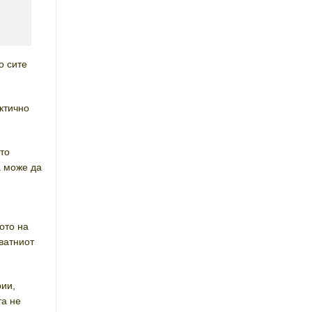
о сите
ктично
што
а може да
ото на
ватниот
рии,
та не