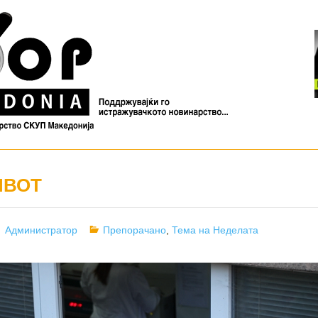
ИВОТ
Author
Categories
Администратор
Препорачано
,
Тема на Неделата