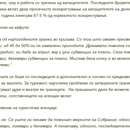
та, туку и работа со третина од капацитетите. Последните бројкит
тика велат дека просечното искористување на капацитетите на дел
0 година изнесува 67.5 % од нормалното искористување.
еник на кафуле:
 од најпогодените гранки во кризава. Со тоа што имаме прес
и, од 45 до 50% ни се намалени приходите. Државата помогна со
редит, ни даде за април, мај и јуни субвенции за плати. Сега п
ври, декември субвенции за плати. Мислам дека колку е во можн
леми.“
 уште се бори со последиците и дополнително е соочен со предизви
 за заштита. За туризмот, најголеми проблеми се затворените гран
атуваат дури и внатре во границите. На прашањето дали би можеле
ош, сопствениците на агенции велат:
твеник на туристичка агенција:
 не. Се уште ги чекаме да поминат мерките на Собрание, одно
мври, ноември и декември. А понатаму, односно, последователн