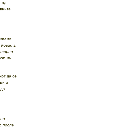
е од
овните
метано
 Ковид 1
овторно
ост ни
кот да се
ици и
 да
сно
о после