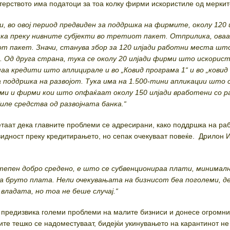
ерството има податоци за тоа колку фирми искористиле од меркит
и, во овој период предвиден за поддршка на фирмите, околу 120 
ка преку нивните субјекти во третиот пакет. Отприлика, оваа
т пакет. Значи, станува збор за 120 илјади работни места шт
 Од друга страна, тука се околу 20 илјади фирми што искорис
аа кредити што аплицирале и во „Ковид програма 1“ и во „ковид
а поддршка на развојот. Тука има на 1.500-тини апликации што с
ами и фирми кои што опфаќаат околу 150 илјади вработени со р
иле средства од развојната банка.“
таат дека главните проблеми се адресирани, како поддршка на ра
идност преку кредитирањето, но сепак очекуваат повеќе. Дрилон 
степен добро средено, е што се субвенционираа плати, минимал
на бруто плата. Нели очекувањата на бизнисот беа поголеми, де
владата, но тоа не беше случај.“
предизвика големи проблеми на малите бизниси и донесе огромни
бите тешко се надоместуваат, бидејќи укинувањето на карантинот н