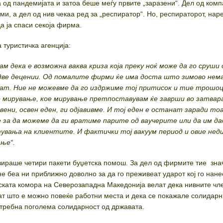
од пандемијата и затоа беше меѓу првите „заразени“. Дел од ком
и, а дел од нив чекаа ред за „респиратор“. Но, респираторот, нар
а ја спаси секоја фирма.
 туристичка агенција:
ам дека е возможна ваква криза која преку ноќ може да го сруши
 две децении. Од помалите фирми ќе има доста што зимово нем
ат. Ние не можевме да го издржиме тој притисок и тие трошоц
о мирување, кое мирување претпоставувам ќе заврши во затвар
вени, освен еден, ги одјавивме. И тој еден е останат заради т
 за да можеме да ги вратиме парите од ваучерите или да им д
тувања на клиентите. И фактички тој вакуум период и овие нед
ање“.
зираше четири пакети буџетска помош. За дел од фирмите тие зна
 не беа ни приближно доволно за да го преживеат ударот кој го нане
ската комора на Северозападна Македонија велат дека нивните чл
сат што е можно повеќе работни места и дека се покажале солидарн
потребна поголема солидарност од државата.