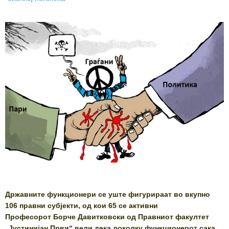
Државните функционери се уште фигурираат во вкупно
106 правни субјекти, од кои 65 се активни
Професорот Борче Давитковски од Правниот факултет
„Јустинијан Први“ вели дека доколку функционерот сака