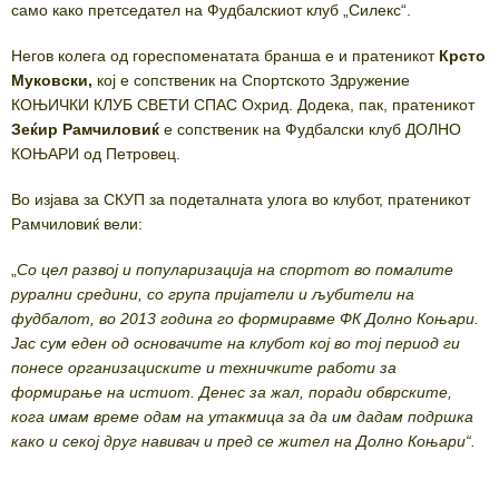
само како претседател на Фудбалскиот клуб „Силекс“.
Негов колега од гореспоменатата бранша е и пратеникот
Крсто
Муковски,
кој е сопственик на Спортското Здружение
КОЊИЧКИ КЛУБ СВЕТИ СПАС Охрид. Додека, пак, пратеникот
Зеќир Рамчиловиќ
е сопственик на Фудбалски клуб ДОЛНО
КОЊАРИ од Петровец.
Во изјава за СКУП за подеталната улога во клубот, пратеникот
Рамчиловиќ вели:
„
Со цел развој и популаризација на спортот во помалите
рурални средини, со група пријатели и љубители на
фудбалот, во 2013 година го формиравме ФК Долно Коњари.
Јас сум еден од основачите на клубот кој во тој период ги
понесе организациските и техничките работи за
формирање на истиот. Денес за жал, поради обврските,
кога имам време одам на утакмица за да им дадам подршка
како и секој друг навивач и пред се жител на Долно Коњари“.