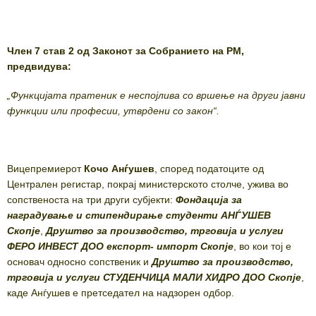
Член 7 став 2 од Законот за Собранието на РМ,
предвидува:
„Функцијата пратеник е неспојлива со вршење на други јавни
функции или професии, утврдени со закон“.
Вицепремиерот
Кочо Анѓушев
, според податоците од
Централен регистар, покрај министерското столче, ужива во
сопственоста на три други субјекти:
Фондација за
наградување и стипендирање студенти АНЃУШЕВ
Скопје
,
Друштво за производство, трговија и услуги
ФЕРО ИНВЕСТ ДОО експорт- импорт Скопје
, во кои тој е
основач односно сопственик и
Друштво за производство,
трговија и услуги СТУДЕНЧИЦА МАЛИ ХИДРО ДОО Скопје
,
каде Анѓушев е претседател на надзорен одбор.