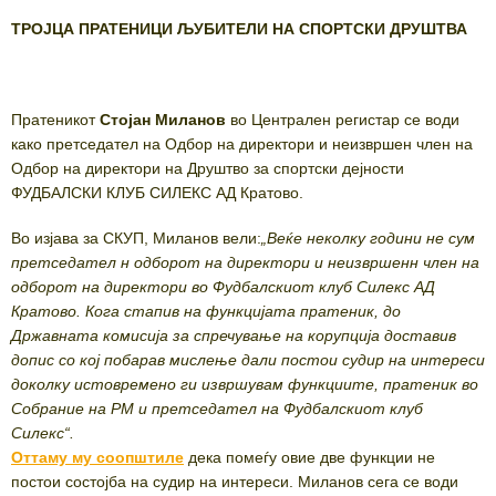
ТРОЈЦА ПРАТЕНИЦИ ЉУБИТЕЛИ НА СПОРТСКИ ДРУШТВА
Пратеникот
Стојан Миланов
во Централен регистар се води
како претседател на Одбор на директори и неизвршен член на
Одбор на директори на Друштво за спортски дејности
ФУДБАЛСКИ КЛУБ СИЛЕКС АД Кратово.
Во изјава за СКУП, Миланов вели:
„Веќе неколку години не сум
претседател н одборот на директори и неизвршенн член на
одборот на директори во Фудбалскиот клуб Силекс АД
Кратово. Кога стапив на функцијата пратеник, до
Државната комисија за спречување на корупција доставив
допис со кој побарав мислење дали постои судир на интереси
доколку истовремено ги извршувам функциите, пратеник во
Собрание на РМ и претседател на Фудбалскиот клуб
Силекс“.
Оттаму му соопштиле
дека помеѓу овие две функции не
постои состојба на судир на интереси. Миланов сега се води