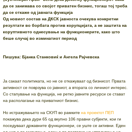
да се занимава со својот приватен бизнис, тогаш тој треба
да се откаже од јавната функција
Од новиот состав на ДКСК јавноста очекува конкретни
резултати во борбата против корупцијата, а не заштита на
коруптивното однесување на функционерите, како што
беше случај во изминатиот период
Пишува: Бјанка Станковиќ и Ангела Рајчевска
Ја сакаат политиката, но не се откажуваат од бизнисот. Првата
активност се поврзува со јавниот, а втората со личниот интерес.
Со стапување на функција, не ретко јавните ресурси се стават
на располагање на приватниот бизнис.
Но истражувањето на СКУП во рамките
на проектот ПЕП
покажува дека дури 65 од вкупно 106 правни субјекти, кои ги
поседуваат државните функционери, се уште се активни. Еден
од нив е во мирување, еден е во постапка на утврдување на