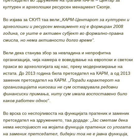
културен и археолошки ресурсен менаџмент Скопје.
Во изјава за СКУП таа вели:
„КАРМ-Центарот за културен и
археолошки и ресурсен менаџмент кој е формиран 2008
година, се уште е активен субјект во формално-правна
смисла, но нема активности долго време“.
Вели дека станува збор за невладина и непрофитна
организација, чија намера е воведување на европски и светски
пракси во археологијата кај нас, преку модернизирање на
истата. До 2013 година била претседател на КАРМ, а од 2013
заменик претседател на КАРМ.
„Поради карактерот на
организацијата никогаш не сум остварувала редовни
финансиски примања, ниту сум имала воспоставено било
каков работен однос
“.
Во врска со неспојливоста на функцијата пратеник и заменик
претседател на здружението, таа додаде:
„Јас сметам дека
нема неспојивост на мојата функција пратеник со улогата
на заменик претседател, бидејки тоа не е јавна функција,