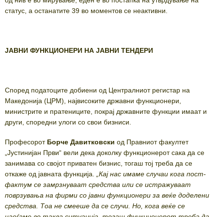
статус, а останатите 39 во моментов се неактивни.
ЈАВНИ ФУНКЦИОНЕРИ НА ЈАВНИ ТЕНДЕРИ
Според податоците добиени од Централниот регистар на
Македонија (ЦРМ), највисоките државни функционери,
министрите и пратениците, покрај државните функции имаат и
други, споредни улоги со свои бизниси.
Професорот
Борче Давитковски
од Правниот факултет
„Јустинијан Први“ вели дека доколку функционерот сака да се
занимава со својот приватен бизнис, тогаш тој треба да се
откаже од јавната функција.
„Кај нас имаме случаи кога пост-
фактум се замрзнуваат средства или се истражуваат
поврзувања на фирми со јавни функционери за веќе доделени
средства. Тоа не смееше да се случи. Но, кога веќе се
наоѓаме во таква ситуација, тогаш функционерот треба да