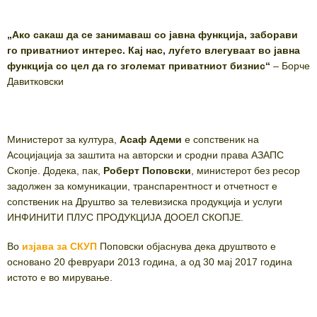
„Ако сакаш да се занимаваш со јавна функција, заборави
го приватниот интерес. Кај нас, луѓето влегуваат во јавна
функција со цел да го зголемат приватниот бизнис“
– Борче
Давитковски
Министерот за култура,
Асаф Адеми
е сопственик на
Асоцијација за заштита на авторски и сродни права АЗАПС
Скопје. Додека, пак,
Роберт Поповски
, министерот без ресор
задолжен за комуникации, транспарентност и отчетност е
сопственик на Друштво за телевизиска продукција и услуги
ИНФИНИТИ ПЛУС ПРОДУКЦИЈА ДООЕЛ СКОПЈЕ.
Во
изјава за СКУП
Поповски објаснува дека друштвото е
основано 20 февруари 2013 година, а од 30 мај 2017 година
истото е во мирување.