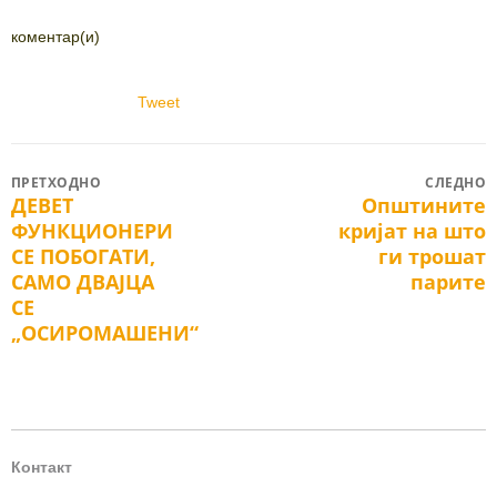
коментар(и)
Tweet
Post
ПРЕТХОДНО
СЛЕДНО
ДЕВЕТ
Општините
Previous
Next
navigation
ФУНКЦИОНЕРИ
кријат на што
post:
post:
СЕ ПОБОГАТИ,
ги трошат
САМО ДВАЈЦА
парите
СЕ
„ОСИРОМАШEНИ“
Контакт