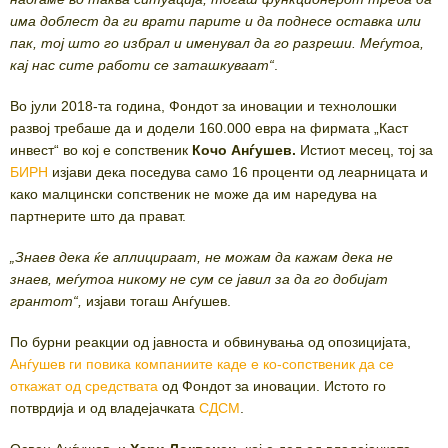
има доблест да ги врати парите и да поднесе оставка или
пак, тој што го избрал и именувал да го разреши. Меѓутоа,
кај нас сите работи се заташкуваат“
.
Во јули 2018-та година, Фондот за иновации и технолошки
развој требаше да и додели 160.000 евра на фирмата „Каст
инвест“ во кој е сопственик
Кочо Анѓушев.
Истиот месец, тој за
БИРН
изјави дека поседува само 16 проценти од леарницата и
како малцински сопственик не може да им наредува на
партнерите што да прават.
„Знаев дека ќе аплицираат, не можам да кажам дека не
знаев, меѓутоа никому не сум се јавил за да го добијат
грантот“,
изјави тогаш Анѓушев.
По бурни реакции од јавноста и обвинувања од опозицијата,
Анѓушев ги повика компаниите каде е ко-сопственик да се
откажат од средствата
од Фондот за иновации. Истото го
потврдија и од владејачката
СДСМ
.