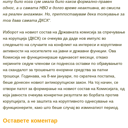
ниту било кога сум имала било каков формално-правен
однос, а и самата НВО е долго време неактивна, во смисла
на реален ангажман. Но, претпоставувам дека толкување за
тоа дава самата ДКСК“.
Изборот на новиот состав на Државната комисија за спречување
на корупција (ДКСК) се очекува да даде нов импулс во
следењето на случаите на конфликт на интереси и коруптивни
активности на носителите на јавни и државни функции. Ова
Комисија не функционираше единаесет месеци, откако
нејзините седум членови си поднесоа оставки по објавувањето
на скандалот за трошењето енормни средства за патни
трошоци. Годинава, на 8-ми јануари, по скратена постапка,
беше донесен новиот антикорупциски закон. На тој начин, се
отвори патот за формирање на новиот состав на Комисијата, од
која јавноста очекува конкретни резултати во борбата против
корупцијата, а не заштита на коруптивното однесување на
функционерите, како што беше случај во изминатиот период.
Оставете коментар