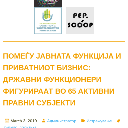
ПОМЕЃУ ЈАВНАТА ФУНКЦИЈА И
ПРИВАТНИОТ БИЗНИС:
ДРЖАВНИ ФУНКЦИОНЕРИ
ФИГУРИРААТ ВО 65 АКТИВНИ
ПРАВНИ СУБЈЕКТИ
Posted
Author
Categories
Ta
March 3, 2019
Администратор
Истражување
on
бизнис
,
политика