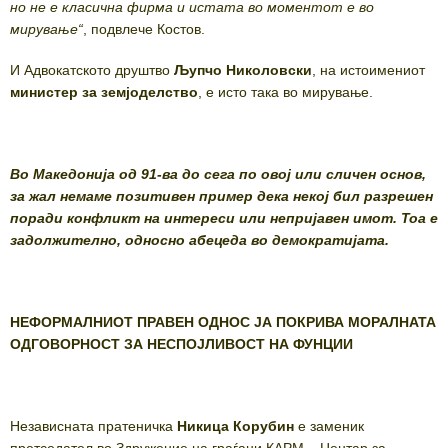
но не е класична фирма и истата во моментот е во
мирување“
, подвлече Костов.
И Адвокатското друштво
Љупчо Николовски
, на истоимениот
министер за земјоделство
, е исто така во мирување.
Во Македонија од 91-ва до сега по овој или сличен основ,
за жал немаме позитивен пример дека некој бил разрешен
поради конфликт на интереси или непријавен имот. Тоа е
задолжително, односно абецеда во демократијата.
НЕФОРМАЛНИОТ ПРАВЕН ОДНОС ЈА ПОКРИВА МОРАЛНАТА
ОДГОВОРНОСТ ЗА НЕСПОЈЛИВОСТ НА ФУНЦИИ
Независната пратеничка
Никица Корубин
е заменик
претседател во Здружение на граѓани КАРМ – Центар за