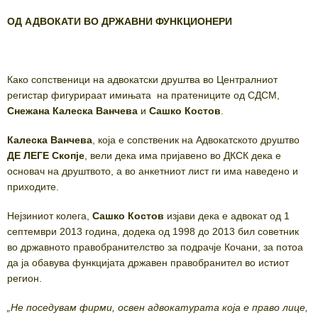
ОД АДВОКАТИ ВО ДРЖАВНИ ФУНКЦИОНЕРИ
Како сопственици на адвокатски друштва во Централниот
регистар фигурираат имињата на пратениците од СДСМ,
Снежана Калеска Ванчева
и
Сашко Костов
.
Калеска Ванчева
, која е сопственик на Адвокатското друштво
ДЕ ЛЕГЕ Скопје
, вели дека има пријавено во ДКСК дека е
основач на друштвото, а во анкетниот лист ги има наведено и
приходите.
Нејзиниот колега,
Сашко Костов
изјави дека е адвокат од 1
септември 2013 година, додека од 1998 до 2013 бил советник
во државното правобранителство за подрачје Кочани, за потоа
да ја обавува функцијата државен правобранител во истиот
регион.
„Не поседувам фирми, освен адвокатурата која е право лице,