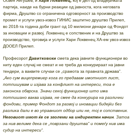
Освен Анѓушев, и
Хари Локвенец,
кој е дел од владејачката
партија, наиде на бурни реакции од јавноста, кога неговата
фирма, Друштво со ограничена одговорност за производство
промет и услуги увоз-извоз ГИНИС заштитно друштво Прилеп,
во 2018-та година доби грант од 10 милиони денари од Фондот
за иновации и развој. Локвенец е сопственик и на Друштво за
производство, трговија и услуги Хари Локвенец ХА-ем увоз-извоз
ДООЕЛ Прилеп.
Професорот
Давитковски
смета дека јавните функционери во
ниту еден случај не смеат и не треба да конкурираат на јавни
тендери, а ваквите случаи се „срамота за правната држава“.
„
Ако сум вицепремиер кога го предавам имотниот лист,
потпишувам и изјава за конфликт на интереси, тоа е
законска обврска. Значи секој функционер што има
потпишано ваква изјава, не смее да конкурира на различни
фондови, пример Фондот за развој и иновации бидејќи без
разлика дали е во управниот одбор или не, тој е сопственик.
Неговиот имот ќе се зголеми на индиректен начин
. Затоа
за нив велиме дека се „поврзани друштва“ и помеѓу нив има
судир на интереси“.