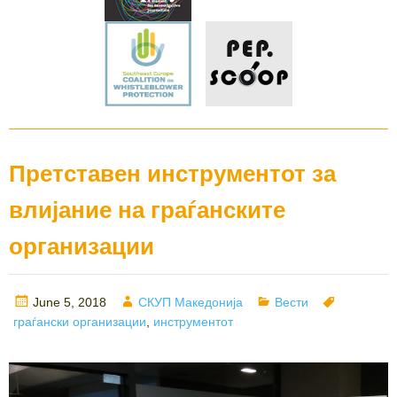
Претставен инструментот за
влијание на граѓанските
организации
Posted
Author
Categories
Tags
June 5, 2018
СКУП Македонија
Вести
on
граѓански организации
,
инструментот