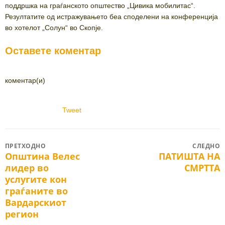
поддршка на граѓанското општество „Цивика мобилитас“.
Резултатите од истражувањето беа споделени на конференција
во хотелот „Солун“ во Скопје.
Оставете коментар
коментар(и)
Tweet
Post
ПРЕТХОДНО
СЛЕДНО
Општина Велес
ПАТИШТА НА
Previous
Next
navigation
лидер во
СМРТТА
post:
post:
услугите кон
граѓаните во
Вардарскиот
регион