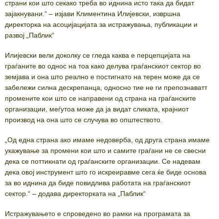
страни кои што секако треба во иднина исто така да бидат
зајакнувани.“ – изјави Климентина Илијевски, извршна
директорка на асоцијацијата за истражувања, публикации и
развој „Паблик“
Илијевски вели доколку се гледа каква е перцепцијата на
граѓаните во однос на тоа како делува граѓанскиот сектор во
земјава и она што реално е постигнато на терен може да се
забележи силна дескрепанца, односно тие не ги препознаватт
промените кои што се направени од страна на граѓанските
организации, меѓутоа може да ја видат сликата, крајниот
производ на она што се случува во општеството.
„Од една страна ако имаме недоверба, од друга страна имаме
укажување за промени кои што и самите граѓани не се свесни
дека се поттикнати од граѓанските организации. Се надевам
дека овој инструмент што го искреиравме сега ќе биде основа
за во иднина да биде повидлива работата на граѓанскиот
сектор.“ – додава директорката на „Паблик“
Истражувањето е спроведено во рамки на програмата за