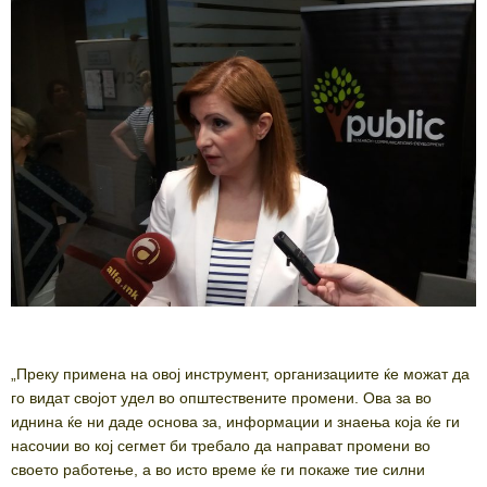
„Преку примена на овој инструмент, организациите ќе можат да
го видат својот удел во општествените промени. Ова за во
иднина ќе ни даде основа за, информации и знаења коja ќе ги
насочии во кој сегмет би требало да направат промени во
своето работење, а во исто време ќе ги покаже тие силни