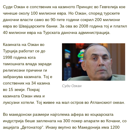
Суди Озкан е сопственик на казиното Принцес во Гевгелија кое
чинеше околу 100 милиони евра. Но Озкан, според турските
даночни власти само во 90-тите години сокрил 200 милиони
евра во Швајцарските банки. За ова во 2008 година тој и платил
40 милиони евра на Турската даночна администрација.
Казината на Озкан во
Турција работат се до
1998 година кога
тамошната влада заради
религиозни причини ги
забранува казината. Тој е
сопственик на 34 казина
Суди Озкан
во 15 земји. Покрај
казината Озкан има и
луксузни хотели. Тој живее на мал остров во Атланскиот океан.
Во македонски размери најголема афера во коцкарската
индустрија беше заплената на 300 покер апарати во Кочани, со
акцијата „Детонатор“. Инаку вкупно во Македонија има 1200