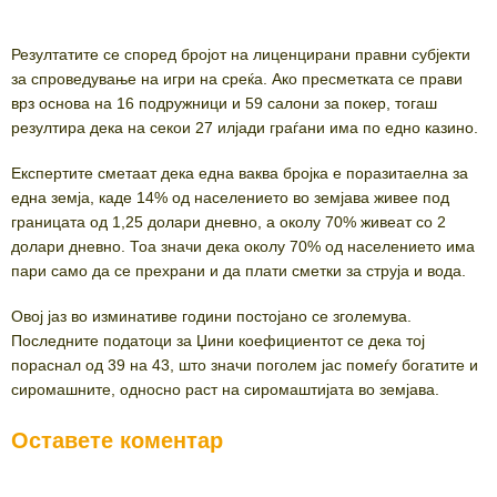
Резултатите се според бројот на лиценцирани правни субјекти
за спроведување на игри на среќа. Ако пресметката се прави
врз основа на 16 подружници и 59 салони за покер, тогаш
резултира дека на секои 27 илјади граѓани има по едно казино.
Експертите сметаат дека една ваква бројка е поразитаелна за
една земја, каде 14% од населението во земјава живее под
границата од 1,25 долари дневно, а околу 70% живеат со 2
долари дневно. Тоа значи дека околу 70% од населението има
пари само да се прехрани и да плати сметки за струја и вода.
Овој јаз во изминативе години постојано се зголемува.
Последните податоци за Џини коефициентот се дека тој
пораснал од 39 на 43, што значи поголем јас помеѓу богатите и
сиромашните, односно раст на сиромаштијата во земјава.
Оставете коментар