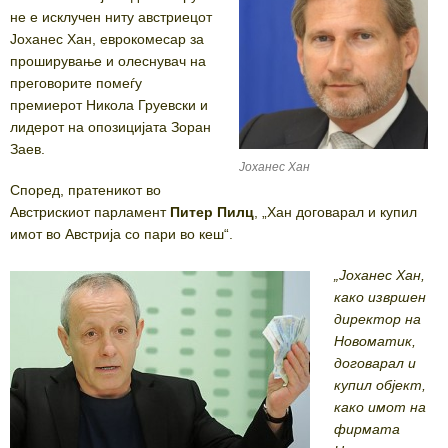
не е исклучен ниту австриецот
Јоханес Хан, еврокомесар за
проширување и олеснувач на
преговорите помеѓу
премиерот Никола Груевски и
лидерот на опозицијата Зоран
Заев.
Јоханес Хан
Според, пратеникот во
Австрискиот парламент
Питер Пилц
, „Хан договарал и купил
имот во Австрија со пари во кеш“.
„Јоханес Хан,
како извршен
директор на
Новоматик,
договарал и
купил објект,
како имот на
фирмата