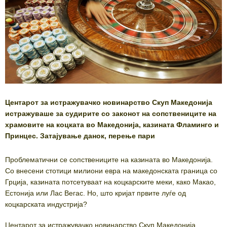
Центарот за истражувачко новинарство Скуп Македонија
истражуваше за судирите со законот на сопствениците на
храмовите на коцката во Македонија, казината Фламинго и
Принцес. Затајување данок, перење пари
Проблематични се сопствениците на казината во Македонија.
Со внесени стотици милиони евра на македонската граница со
Грција, казината потсетуваат на коцкарските меки, како Макао,
Естонија или Лас Вегас. Но, што кријат првите луѓе од
коцкарската индустрија?
Центарот за истражувачко новинарство Скуп Македонија