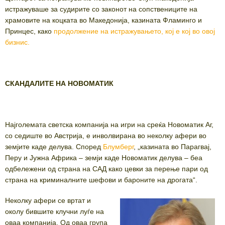
истражуваше за судирите со законот на сопствениците на
храмовите на коцката во Македонија, казината Фламинго и
Принцес, како
продолжение на истражувањето, кој е кој во овој
бизнис.
СКАНДАЛИТЕ НА НОВОМАТИК
Најголемата светска компанија на игри на среќа Новоматик Аг,
со седиште во Австрија, е инволвирана во неколку афери во
земјите каде делува. Според
Блумберг
, „казината во Парагвај,
Перу и Јужна Африка – земји каде Новоматик делува – беа
одбележени од страна на САД како цевки за перење пари од
страна на криминалните шефови и бароните на дрогата“.
Неколку афери се вртат и
околу бившите клучни луѓе на
оваа компанија. Од оваа група