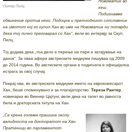
Новоматик во
Питер Пилц
кеш.
Подигнавме
обвинение против него. Подоцна и претходниот сопственик
на имотот кој го купил Хан во име на Новоматик ни потврди
дека тој лично преговарал со Хан“
, вели во интервју за Скуп,
Пилц.
Тој додава дека „тоа дело е перење на пари и затајување на
данок“. За оваа афера австриските медиуми пишуваа од 2009
до 2014 година. Во австиските органи е подигната и официјална
истрага за овој случај.
Покрај ова, во австриските медиуми името на еврокомесарот
Хан, беше споменувано и за плагијаторство.
Тереза Раитер
,
новинарка во Виенер Цајтунг, вели дека на тапет во јавноста
била и докторската титула на Хан.
„Се крена голема прашина околу
валидноста на докторатот на Хан.
Пратеници во парламентот