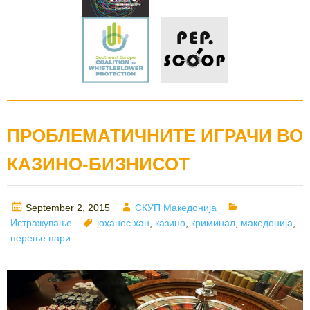
ПРОБЛЕМАТИЧНИТЕ ИГРАЧИ ВО
КАЗИНО-БИЗНИСОТ
Posted
Author
Categories
September 2, 2015
СКУП Македонија
on
Tags
Истражување
јоханес хан
,
казино
,
криминал
,
македонија
,
перење пари