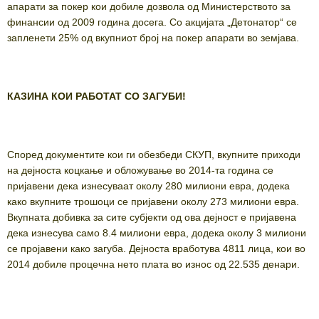
апарати за покер кои добиле дозвола од Министерството за
финансии од 2009 година досега. Со акцијата „Детонатор“ се
запленети 25% од вкупниот број на покер апарати во земјава.
КАЗИНА КОИ РАБОТАТ СО ЗАГУБИ!
Според документите кои ги обезбеди СКУП, вкупните приходи
на дејноста коцкање и обложување во 2014-та година се
пријавени дека изнесуваат околу 280 милиони евра, додека
како вкупните трошоци се пријавени околу 273 милиони евра.
Вкупната добивка за сите субјекти од ова дејност е пријавена
дека изнесува само 8.4 милиони евра, додека околу 3 милиони
се пројавени како загуба. Дејноста вработува 4811 лица, кои во
2014 добиле процечна нето плата во износ од 22.535 денари.