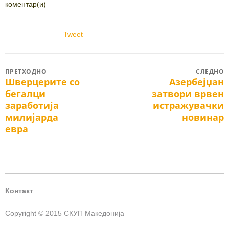
коментар(и)
Tweet
Post
ПРЕТХОДНО
СЛЕДНО
Шверцерите со
Азербејџан
Previous
Next
navigation
бегалци
затвори врвен
post:
post:
заработија
истражувачки
милијарда
новинар
евра
Контакт
Copyright © 2015 СКУП Македонија