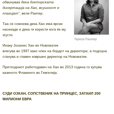
обвинуваа дека докторската
дисертација на Хан, всушност е
плагијат“
, вели Раитер.
Таа се сомнева дека Хан има врски
насекаде и дека ги користи кога ќе му
згусти.
Тереза Раитер
Инаку Јоханес Хан во Новоматик
влегува во 1997 како член на бордот на директори, а подоцна
станува и главен извршен директор на Новоматик.
Претходниот работодавач на Хан во 2013 година го купува
казиното Фламинго во Гевгелија.
СУДИ ОЗКАН, СОПСТВЕНИК НА ПРИНЦЕС, ЗАТАИЛ 200
МИЛИОНИ ЕВРА