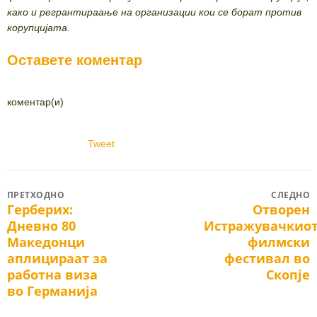
како и регрантираање на организации кои се борат против
корупцијата.
Оставете коментар
коментар(и)
Tweet
Post
ПРЕТХОДНО
СЛЕДНО
Герберих:
Отворен
Previous
Next
navigation
Дневно 80
Истражувачкио
post:
post:
Македонци
филмски
аплицираат за
фестивал во
работна виза
Скопје
во Германија