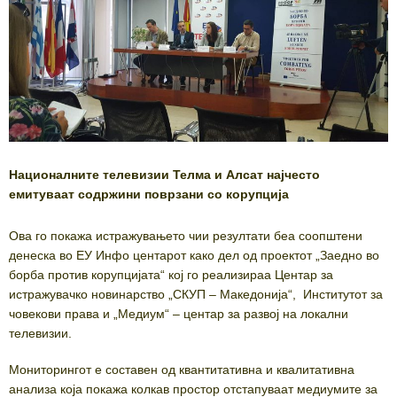
Националните телевизии Телма и Алсат најчесто
емитуваат содржини поврзани со корупција
Ова го покажа истражувањето чии резултати беа соопштени
денеска во ЕУ Инфо центарот како дел од проектот „Заедно во
борба против корупцијата“ кој го реализираа Центар за
истражувачко новинарство „СКУП – Македонија“, Институтот за
човекови права и „Медиум“ – центар за развој на локални
телевизии.
Мониторингот е составен од квантитативна и квалитативна
анализа која покажа колкав простор отстапуваат медиумите за