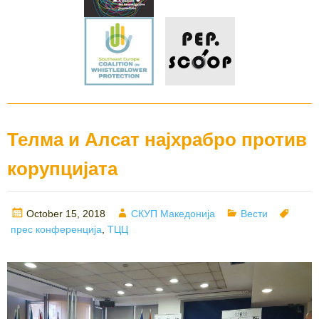
Телма и Алсат најхрабро против
корупцијата
Posted
Author
Categories
Tags
October 15, 2018
СКУП Македонија
Вести
on
прес конференција
,
ТЦЦ