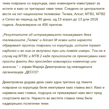
теми поврзани со корупција, како новинарите известуваат за
истите и како се третираат овие теми. Следени се централните
вести на пет национални телевизии: Телма, Алсат, МТВ1, МТВ2
и Сител во период од 90 дена, од 13 април до 13 јули 2018
година. Анализирани се 406 прилози.
„Резултатите од истражувањето покажуваат дека
телевизиите „Телма“ и Алсат М освен што најчесто
објавуваат прилози поврзани со корупција, истите траат
најдолго и во нив се вклучени три или повеќе извори. Тоа не е
случај кај МТВ1 и МТВ 2 каде проилозите се пренесувани како
прости факти без проследен новинарски коментар или
анализа.“
– изјави Марија Димитровска од невладината
организација „ДЕССО“.
Димитровска додава дека само една третина од темите
поврзани со корупција биле емитувани како главна вест. Иако е
најавена како главна, подоцна се прикажуваат како вест пред
спортските вести. Најчесто во вестите главна тема биле
надворешно политички теми.