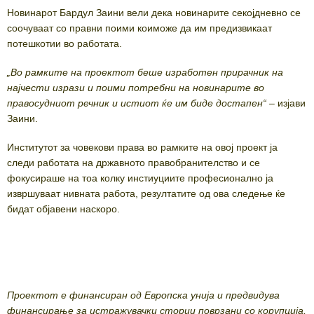
Новинарот Бардул Заини вели дека новинарите секојдневно се
соочуваат со правни поими коиможе да им предизвикаат
потешкотии во работата.
„Во рамките на проектот беше изработен прирачник на
најчести изрази и поими потребни на новинарите во
правосудниот речник и истиот ќе им биде достапен“
– изјави
Заини.
Институтот за човекови права во рамките на овој проект ја
следи работата на државното правобранителство и се
фокусираше на тоа колку инстиуциите професионално ја
извршуваат нивната работа, резултатите од ова следење ќе
бидат објавени наскоро.
Проектот е финансиран од Европска унија и предвидува
финансирање за истражувачки стории поврзани со корупција,