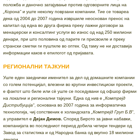
положба и даночно затајување против одговорните лица на
„
Корона
“
и уште неколку поврзани компании. Тие се товареа
дека од 2004 до 2007 година извршиле неоснован пренос на
капитал од една во друга фирма преку лажни договори за
менаџерски и консалтинг услуги во износ од над 250 милиони
денари, при што половина од парите ги присвоиле и преку
странски сметки ги пуштиле во оптек. Од таму не ни доставија
информации каков е епилогот од пријавата.
РЕГИОНАЛНИ ТАЈКУНИ
Уште еден заеднички именител за дел од домашните компании
со голем потенцијал, влезени во крупни инвестициски проекти,
е фактот што биле или сѐ уште се поседувани од офшор фирми
на локални и регионални тајкуни. Една од нив е
„
Комтрејд
Дистрибуција
“
, основана во 2007 година за информатичка
технологија, чиј сопственик е холандската
„
Комтрејд Груп Б.В
“
,
а управител е
Дејан Димов.
Според Бирото за јавни набавки,
компанијата во последниот период добила четири тендери од
Завод за статистика и од Народна банка од вкупно 18 милиони
денари.