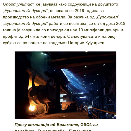
Опортјунитис“,
се јавуваат како содружници на друштвото
„Еуроникел Индустри“
, основано во 2019 година за
производство на обоени метали. За разлика од
„Еуроникел“
,
„Еуроникел Индустри“
работи со позитива, со оглед дека 2019
година ја завршила со приходи од над 10 милијарди денари и
профит од 647 милиони денари. Овластувањата и на овој
субјект се во рацете на тандемот Цагарис-Кујунџиев.
Преку компанија од Бахамите, GSOL ги
поседува „Еуроникел“ и „Еуроникел