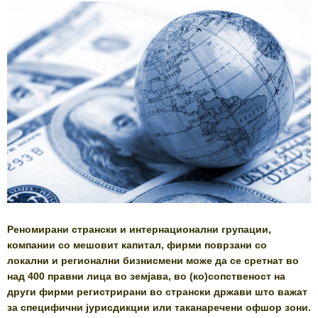
Реномирани странски и интернационални групации,
компании со мешовит капитал, фирми поврзани со
локални и регионални бизнисмени може да се сретнат во
над 400 правни лица во земјава, во (ко)сопственост на
други фирми регистрирани во странски држави што важат
за специфични јурисдикции или таканаречени офшор зони.