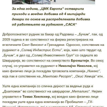
За една година, „ЦМК Европа“ остварила
приходи и воедно добивка од 4 милијарди
денари по основ на распределената добивка
од работењето на рудникот „САСА“
Добропознатиот рудник за бакар од Радовиш –
„
Бучим
“
, пак, од
2009 година е во сопственост на фирма регистрирана на
егзотичните Сент Винсент и Гренадини. Односно, сопственик на
рудникот е
„
Солвај Индастрис Ести
“
, која, како што тврдат од
„
Бучим
“
, е дел од
„
Солвеј Инвестмент Груп
“
со седиште во
Швајцарија, во сопственост на семејството
Бронштeјн
. Во секој
случај, со-управител на рудникот е
Николајчо Николов,
кој
како физичко лице ја поседува трговската компанија
„
Никекс
“
,
која пак е сопственик на
„
Мантово Ресорт
“
,
„
Окис Хемија
“
итн.
Уште една компанија со слична дејност за вадење руда е
„Диатомак“
во сопственост на швајцарски
„Металикс“
. Нејзин
управител е
Томас Хоелсхер,
кој воедно како физичко лице
поседува уште една една компанија во Пробиштип –
„ТХ-
Мининг“
. Истовремено, тој е и управител
АД „Стрмош“
, рудник