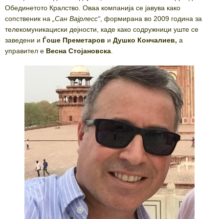
Обединетото Кралство. Оваа компанија се јавува како
сопственик на
„
Сан Вајрлесс
“
, формирана во 2009 година за
телекомуникациски дејности, каде како содружници уште се
заведени и
Ѓоше Преметаров
и
Душко Кончалиев,
а
управител е
Весна Стојановска
.