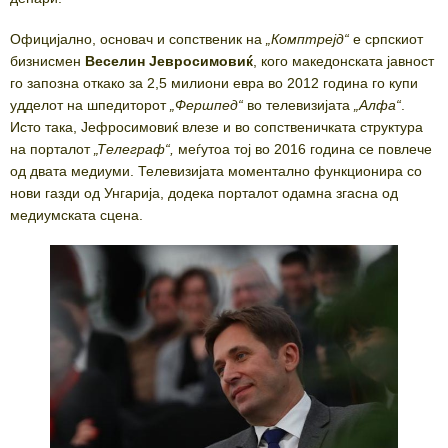
Официјално, основач и сопственик на
„Комптрејд“
е српскиот
бизнисмен
Веселин Јевросимовиќ
, кого македонската јавност
го запозна откако за 2,5 милиони евра во 2012 година го купи
удделот на шпедиторот
„Фершпед“
во телевизијата
„Алфа“
.
Исто така, Јефросимовиќ влезе и во сопственичката структура
на порталот
„Телеграф“,
меѓутоа тој во 2016 година се повлече
од двата медиуми. Телевизијата моментално функционира со
нови газди од Унгарија, додека порталот одамна згасна од
медиумската сцена.