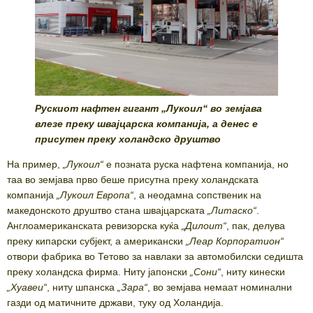
Рускиот нафтен гигант „Лукоил“ во земјава
влезе преку швајцарска компанија, а денес е
присутен преку холандско друштво
На пример,
„Лукоил“
е позната руска нафтена компанија, но
таа во земјава прво беше присутна преку холандската
компанија
„Лукоил Европа“
, а неодамна сопственик на
македонското друштво стана швајцарската
„Литаско“
.
Англоамериканската ревизорска куќа
„Дилоит“
, пак, делува
преку кипарски субјект, а американски
„Леар Корпоратион“
отвори фабрика во Тетово за навлаки за автомобилски седишта
преку холандска фирма. Ниту јапонски
„Сони“
, ниту кинески
„Хуавеи“
, ниту шпанска
„Зара“
, во земјава немаат номинални
газди од матичните држави, туку од Холандија.