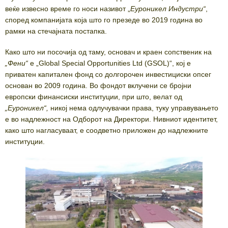
веќе извесно време го носи називот „
Еуроникел Индустри“
,
според компанијата која што го презеде во 2019 година во
рамки на стечајната постапка.
Како што ни посочија од таму, основач и краен сопственик на
„Фени“
е „Global Special Opportunities Ltd (GSOL)“, кој е
приватен капитален фонд со долгорочен инвестициски опсег
основан во 2009 година. Во фондот вклучени се бројни
европски финансиски институции, при што, велат од
„Еуроникел“,
никој нема одлучувачки права, туку управувањето
е во надлежност на Одборот на Директори. Нивниот идентитет,
како што нагласуваат, е соодветно приложен до надлежните
институции.