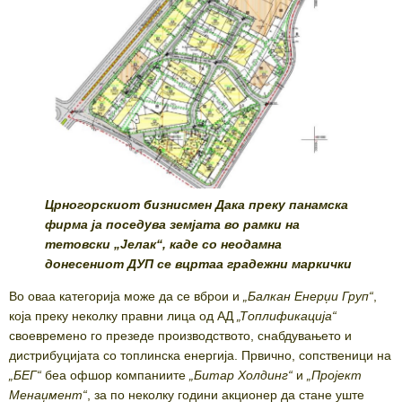
Црногорскиот бизнисмен Дака преку панамска
фирма ја поседува земјата во рамки на
тетовски „Јелак“, каде со неодамна
донесениот ДУП се вцртаа градежни маркички
Во оваа категорија може да се вброи и
„
Балкан Енерџи Груп
“
,
која преку неколку правни лица од АД
„
Топлификација
“
своевремено го презеде производството, снабдувањето и
дистрибуцијата со топлинска енергија. Првично, сопственици на
„
БЕГ
“
беа офшор компаниите
„
Битар Холдинг
“
и
„
Пројект
Менаџмент
“
, за по неколку години акционер да стане уште