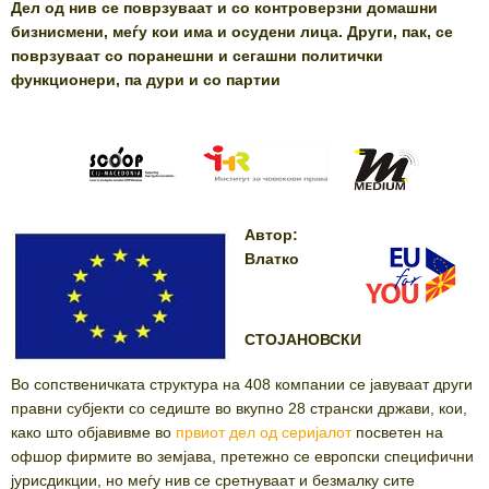
Дел од нив се поврзуваат и со контроверзни домашни
бизнисмени, меѓу кои има и осудени лица. Други, пак, се
поврзуваат со поранешни и сегашни политички
функционери, па дури и со партии
Автор:
Влатко
СТОЈАНОВСКИ
Во сопственичката структура на 408 компании се јавуваат други
правни субјекти со седиште во вкупно 28 странски држави, кои,
како што објавивме во
првиот дел од серијалот
посветен на
офшор фирмите во земјава, претежно се европски специфични
јурисдикции, но меѓу нив се сретнуваат и безмалку сите