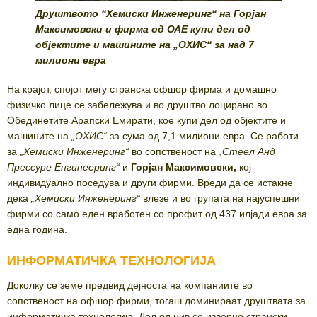
Друштвото “Хемиски Инженеринг“ на Горјан
Максимовски и фирма од ОАЕ купи дел од
објектите и машините на „ОХИС“ за над 7
милиони евра
На крајот, спојот меѓу странска офшор фирма и домашно
физичко лице се забележува и во друштво лоцирано во
Обединетите Арапски Емирати, кое купи дел од објектите и
машините на
„
ОХИС
“
за сума од 7,1 милиони евра. Се работи
за
„
Хемиски Инженеринг
“
во сопственост на
„
Стеел Анд
Прессуре Енгинееринг
“
и
Горјан Максимовски,
кој
индивидуално поседува и други фирми. Вреди да се истакне
дека
„
Хемиски Инженеринг
“
влезе и во групата на најуспешни
фирми со само еден вработен со профит од 437 илјади евра за
една година.
ИНФОРМАТИЧКА ТЕХНОЛОГИЈА
Доколку се земе предвид дејноста на компаниите во
сопственост на офшор фирми, тогаш доминираат друштвата за
информатичка технологија. Дел од нив се изворно странски