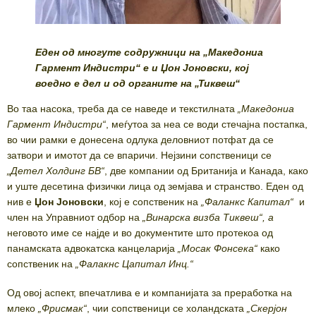
Еден од многуте содружници на „Македониа
Гармент Индистри“ е и Џон Јоновски, кој
воедно е дел и од органите на „Тиквеш“
Во таа насока, треба да се наведе и текстилната
„
Македониа
Гармент Индистри
“
, меѓутоа за неа се води стечајна постапка,
во чии рамки е донесена одлука деловниот потфат да се
затвори и имотот да се впаричи. Нејзини сопственици се
„
Детел Холдинг БВ
“
, две компании од Британија и Канада, како
и уште десетина физички лица од земјава и странство. Еден од
нив е
Џон Јоновски
, кој е сопственик на
„
Ф
аланкс Капитал
“
и
член на Управниот одбор на
„Винарска визба Тиквеш“, а
неговото име се најде и во документите што протекоа од
панамската адвокатска канцеларија
„Мосак Фонсека“
како
сопственик на
„
Фалакнс Цапитал Инц.“
Од овој аспект, впечатлива е и компанијата за преработка на
млеко
„Фрисмак“
, чии сопственици се холандската
„Скерјон