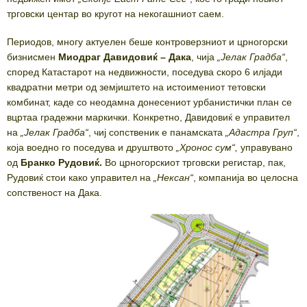
трговски центар во кругот на некогашниот саем.
Периодов, многу актуелен беше контроверзниот и црногорски
бизнисмен
Миодраг Давидовиќ
–
Дака
, чија
„
Јелак Градба
“
,
според Катастарот на недвижности, поседува скоро 6 илјади
квадратни метри од земјиштето на истоимениот тетовски
комбинат, каде со неодамна донесениот урбанистички план се
вцртаа градежни маркички. Конкретно, Давидовиќ е управител
на
„
Јелак Градба
“
, чиј сопственик е панамската
„
Адастра Груп
“
,
која воедно го поседува и друштвото
„
Хронос сум
“
,
управувано
од
Бранко Рудовиќ.
Во црногорскиот трговски регистар, пак,
Рудовиќ стои како управител на
„
Нексан
“
, компанија во целосна
сопственост на Дака.