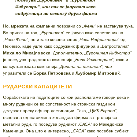
Индустри“, кои пак се јавуваат како
содружници во неколку други фирми
Но, мрежата на компании поврзани со
„
Фени
“
не застанува тука.
Во прилог на тоа,
„Еуронике
л
“ се јавува како сопственик на
„Ново Фен
и
“,
но и како косопственик
„Нова Рефрактор
и
“ од
Пехчево, каде уште како содружник фигурира и „Ватростална“
Михајло Михајловск
и
. Дополнително,
„
Еуронинел Индустри
“
ја поседува градежната компанија
„
Нова Инжинеринг
“,
како и
консултантската компанија
„
Долина на никелот
“
, чии
у
правители се
Борка Петровска
и
Љубомир Митровиќ
.
РУДАРСКИ КАПАЦИТЕТИ
Обработката на податоците со кои располагаме говори дека и
многу рудници се во сопственост на странски газди кои
делуваат преку офшор дестинации. Така,
„
ЦМК Европа
“
,
основана од истоимена холандска фирма за трговија со
метални руди, го поседува рудникот
„
САСА
“
во Македонска
Каменица. Она што е интересно,
„
САСА
“
како посебен субјект