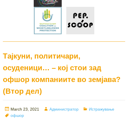
Тajкуни, политичари,
осуденици… – кој стои зад
офшор компаниите во земјава?
(Втор дел)
Posted
Author
Categories
March 23, 2021
Администратор
Истражување
on
Tags
офшор