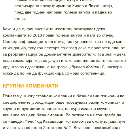
реализирана преку фирми од Кипар и Лихтенштајн,
пред две години направи голема загуба и падна во
стечај
Како и да е, финансиските извештаи покажуваат дека
компанијата во 2018 прави голема загуба и паѓа во стечај.
Според информациите од стечајниот управник, таа не оди кон
ликвидација, туку кон рестарт, со оглед дека е прифатен планот
за реорганизација од доминантните доверители. Тоа значи дека
оваа компанија, која се јавува и како сопственик на гевгелиското
друштво за одгледување на грозје
„
Шуклев-Компани
“
, наскоро
може да почне да функционира со нови сопственици.
КРУПНИ КОМБИНАТИ
Понатаму, многу странски компании и бизнисмени лоцирани во
специфичните јурисдикции овде поседуваат разни комбинати и
крупни индустриски капацитети, па дури имаат и клучно
влијание во цели бизнис-гранки. Во поткрепа на тоа, треба да
се наведе
„Фени“
од Кавадарци, кој вработува околу илјада луѓе
и учествува со скоро 2 отсто во БДП. Всушност, овој комбинат