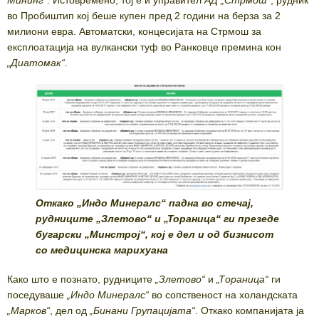
во Пробиштип кој беше купен пред 2 години на берза за 2
милиони евра. Автоматски, концесијата на Стрмош за
експлоатација на вулкански туф во Ранковце премина кон
„Диатомак“
.
Откако „Индо Минералс“ падна во стечај,
рудниците „Злетово“ и „Тораница“ ги презеде
бугарски „Минстрој“, кој е дел и од бизнисот
со медицинска марихуана
Како што е познато, рудниците
„
Злетово
“
и
„
Тораница
“
ги
поседуваше
„
Индо Минералс
“
во сопственост на холандската
„
Марков
“
, дел од
„
Бинани Групацијата
“
. Откако компанијата ја