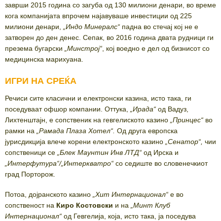
заврши 2015 година со загуба од 130 милиони денари, во време
кога компанијата впрочем најавуваше инвестиции од 225
милиони денари,
„
Индо Минералс
“
падна во стечај кој не е
затворен до ден денес. Сепак, во 2016 година двата рудници ги
презема бугарски
„
Минстрој
“
, кој воедно е дел од бизнисот со
медицинска марихуана.
ИГРИ НА СРЕЌА
Речиси сите класични и електронски казина, исто така, ги
поседуваат офшор компании. Оттука,
„
Ирада
“
од Вадуз,
Лихтенштајн, е сопственик на гевгелиското казино
„
Принцес
“
во
рамки на
„Рамада Плаза Хотел“.
Од друга европска
јурисдикција влече корени електронското казино
„
Сенатор
“
,
чии
сопственици се
„
Блек Маунтин Инв ЛТД
“
од Ирска и
„
Интерфутура
“/„
Интеркватро
“
со седиште во словенечкиот
град Порторож.
Потоа, дојранското казино
„Хит Интернационал“
е во
сопственост на
Киро Костовски
и на
„Минт Клуб
Интернационал“
од Гевгелија, која, исто така, ја поседува