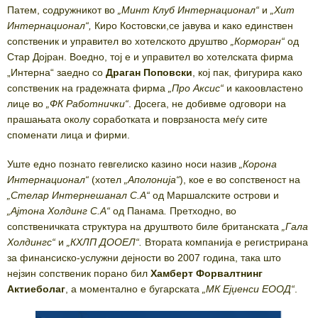
Патем, содружникот во
„
Минт Клуб Интернационал
“
и
„
Хит
Интернационал
“
,
Киро Костовски,се јавува и како единствен
сопственик и управител во хотелското друштво
„
Корморан
“
од
Стар Дојран. Воедно, тој е и управител во хотелската фирма
„Интерна“ заедно со
Драган Поповски
, кој пак, фигурира како
сопственик на градежната фирма
„
Про Аксис
“
и какоовластено
лице во
„
ФК Работнички
“
. Досега, не добивме одговори на
прашањата околу соработката и поврзаноста меѓу сите
споменати лица и фирми.
Уште едно познато гевгелиско казино носи назив
„Корона
Интернационал“
(хотел
„Аполонија“
), кое е во сопственост на
„Стелар Интернешанал С.А“
од Маршалските острови и
„Ајтона Холдинг С.А“
од Панама
.
Претходно, во
сопственичката структура на друштвото биле британската
„Гала
Холдингс“
и
„КХЛП ДООЕЛ“.
Втората компанија е регистрирана
за финансиско-услужни дејности во 2007 година, така што
нејзин сопственик порано бил
Хамберт Форвалтнинг
Актиеболаг
, а моментално е бугарската
„МК Ејџенси ЕООД“
.