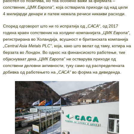
работел со позитива, но тоа особено важи за фирмата –
сопственик
„
ЦМК Европа
“
,
која остварила приходи од над цели
4 милијарди денари и патем немала речиси никакви расходи.
Според одговорот што ни го испратија од
„САСА“
, од 2017
година краен сопственик на холдинг-компанијата
„ЦМК Европа“,
регистрирана во Холандија, всушност е британската компанија
„
Central Asia Metals PLC“
, која, како што велат од таму, котира на
берзата во Лондон. Во однос на финансиското работење, тие
објаснуваат дека
„ЦМК Европа“
не остварува приходи од
сопствени деловни активности, туку само од распределената
добивка од работењето на
„САСА“
во форма на дивиденда.