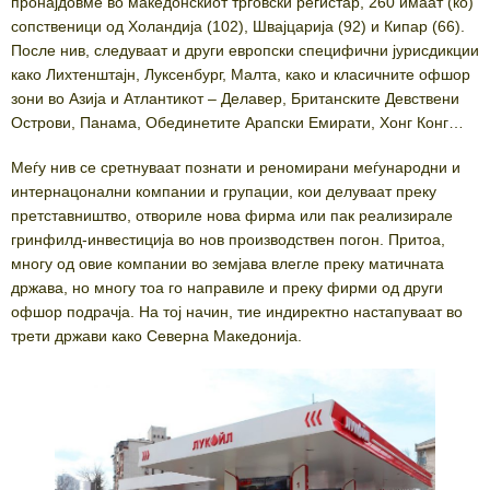
пронајдовме во македонскиот трговски регистар, 260 имаат (ко)
сопственици од Холандија (102), Швајцарија (92) и Кипар (66).
После нив, следуваат и други европски специфични јурисдикции
како Лихтенштајн, Луксенбург, Малта, како и класичните офшор
зони во Азија и Атлантикот – Делавер, Британските Девствени
Острови, Панама, Обединетите Арапски Емирати, Хонг Конг…
Меѓу нив се сретнуваат познати и реномирани меѓународни и
интернацонални компании и групации, кои делуваат преку
претставништво, отвориле нова фирма или пак реализирале
гринфилд-инвестиција во нов производствен погон. Притоа,
многу од овие компании во земјава влегле преку матичната
држава, но многу тоа го направиле и преку фирми од други
офшор подрачја. На тој начин, тие индиректно настапуваат во
трети држави како Северна Македонија.