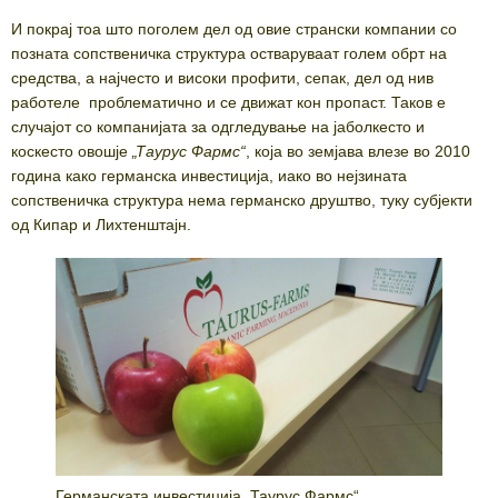
И покрај тоа што поголем дел од овие странски компании со
позната сопственичка структура остваруваат голем обрт на
средства, а најчесто и високи профити, сепак, дел од нив
работеле проблематично и се движат кон пропаст. Таков е
случајот со компанијата за одгледување на јаболкесто и
коскесто овошје
„
Таурус Фармс
“
, која во земјава влезе во 2010
година како германска инвестиција, иако во нејзината
сопственичка структура нема германско друштво, туку субјекти
од Кипар и Лихтенштајн.
Германската инвестиција „Таурус Фармс“,