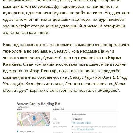
компании, кои во земјава функционираат по принципот на
аутсорсинг, односно изнајмување на работна сила. Но, друг дел
од овие компании имаат домашни партнери, па дури можеби
зад нив стојат стопроцентни домашни бизнисмени затскриени
зад странски компании.
Една од најпознатите и најголемите компании за информатичка
технологија во земјава е
„
Сеавус
“
, која неодамна ја купи
чешката компанија
„
Арикома
“
, дел од групацијата на
Карел
Комарек
. Оваа компанија е основана пред дваесетина години
од страна на
Игор Лештар
, но до овој период на продажба
компанијата е во сопственост на
„
Сеавус Груп Холдинг Б.В
“
од
Холандија. Како физичко лице, Лештар е сопственик на
„
Клим
Медиа Груп
“
, која пак е сопственик на порталот
„
Макфакс
“
.