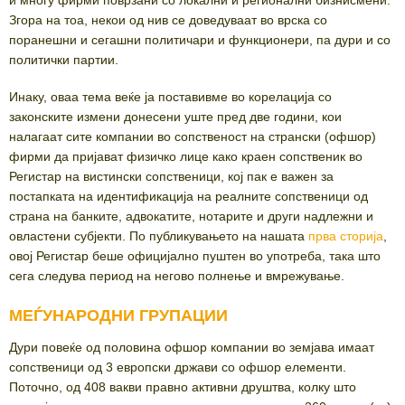
и многу фирми поврзани со локални и регионални бизнисмени.
Згора на тоа, некои од нив се доведуваат во врска со
поранешни и сегашни политичари и функционери, па дури и со
политички партии.
Инаку, оваа тема веќе ја поставивме во корелација со
законските измени донесени уште пред две години, кои
налагаат сите компании во сопственост на странски (офшор)
фирми да пријават физичко лице како краен сопственик во
Регистар на вистински сопственици, кој пак е важен за
постапката на идентификација на реалните сопственици од
страна на банките, адвокатите, нотарите и други надлежни и
овластени субјекти. По публикувањето на нашата
прва сторија
,
овој Регистар беше официјално пуштен во употреба, така што
сега следува период на негово полнење и вмрежување.
МЕЃУНАРОДНИ ГРУПАЦИИ
Дури повеќе од половина офшор компании во земјава имаат
сопственици од 3 европски држави со офшор елементи.
Поточно, од 408 вакви правно активни друштва, колку што