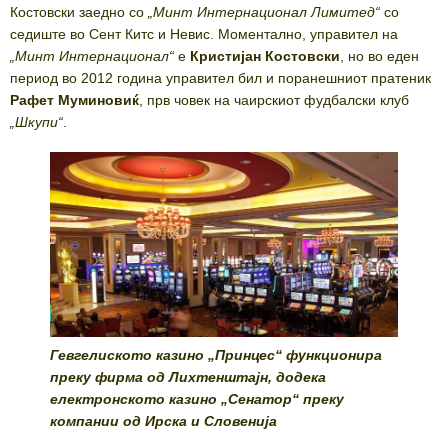
Костовски заедно со
„Минт Интернационал Лимитед“
со
седиште во Сент Китс и Невис. Моментално, управител на
„Минт Интернационал“
е
Кристијан Костовски
, но во еден
период во 2012 година управител бил и поранешниот пратеник
Рафет Муминовиќ
, прв човек на чаирскиот фудбалски клуб
„Шкупи“
.
Гевгелиското казино „Принцес“ функционира
преку фирма од Лихтенштајн, додека
електронското казино „Сенатор“ преку
компании од Ирска и Словенија