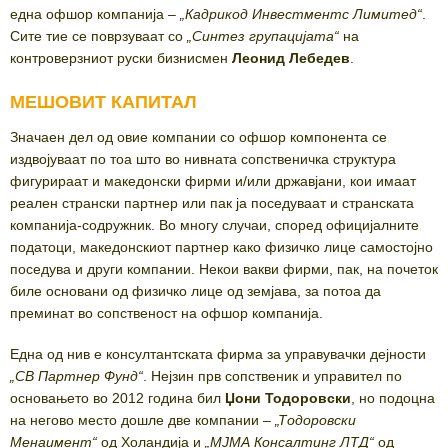
една офшор компанија –
„
Кадрикод Инвестментс Лимитед
“
.
Сите тие се поврзуваат со
„
Синтез групацијата
“
на
контроверзниот руски бизнисмен
Леонид Лебедев
.
МЕШОВИТ КАПИТАЛ
Значаен дел од овие компании со офшор компонента се
издвојуваат по тоа што во нивната сопственичка структура
фигурираат и македонски фирми и/или државјани, кои имаат
реален странски партнер или пак ја поседуваат и странската
компанија-содружник. Во многу случаи, според официјалните
податоци, македонскиот партнер како физичко лице самостојно
поседува и други компании. Некои вакви фирми, пак, на почеток
биле основани од физичко лице од земјава, за потоа да
преминат во сопственост на офшор компанија.
Една од нив е консултантската фирма за управувачки дејности
„
СВ Партнер Фунд
“
. Нејзин прв сопственик и управител по
основањето во 2012 година бил
Џони Тодоровски
, но подоцна
на негово место дошле две компании –
„
Тодоровски
Менаџмент
“
од Холандија и
„
МЈМА Консалтинг ЛТД
“
од