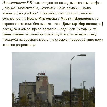
Инвестментс Б.В“
, како и една позната домашна компанија –
„Рудине“
. Моментално,
„Фрисмак“
нема речиси никаква
активност, но
„Рудине“
остварува голем профит. Таа е во
сопственост на
Ивана Марковска
и
Мартин Марковски
, но
порано сопственик бил нивниот татко
Димитар Марковски
, кој
поседува и компанија во Хрватска. Пред цели 15 години, тој
беше обвинет за буџетска штета од 20 милиони евра преку
продажба на смрзнато место, но судскиот процес сѐ уште нема
конечна разрешница.