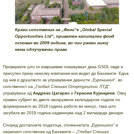
Краен сопственик на „Фени“е „Global Special
Opportunities Ltd“, приватен капитален фонд
основан во 2009 година, во чии рамки никој
нема одлучувачки права
Проверките што ги извршивме покажуваат дека GSOL овде е
присутен преку неколку компании кои водат до Бахамите. Една
од нив е друштвото за управувачки дејности
„Еуроникел“
, во
сопственост на
„Глобал Спешал Опортјунитис ЛТД“
,
управувана од
Андреас Цагарис
и
Герасим Кујинџиев
. Овој
правен субјект во двете заокружени календарски години по
формирањето во 2018 година работи во минус, така што
загубата во 2019 година надминува над 2 милијарди денари.
Според достапните податоци, споменатата „
Еуроникел“
и
нејзиниот сопственик од Бахамите –
„Глобал Спешал