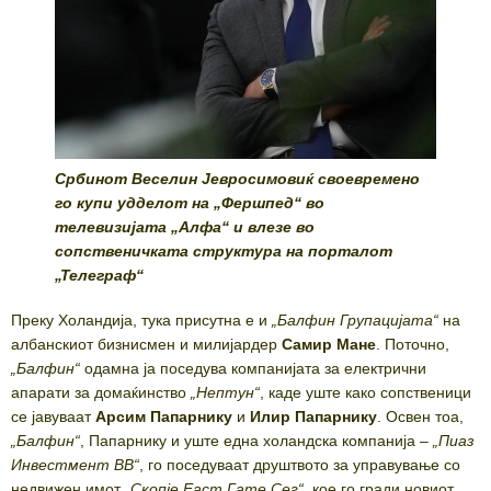
Србинот Веселин Јевросимовиќ своевремено
го купи удделот на „Фершпед“ во
телевизијата „Алфа“ и влезе во
сопственичката структура на порталот
„Телеграф“
Преку Холандија, тука присутна е и
„
Балфин Групацијата
“
на
албанскиот бизнисмен и милијардер
Самир Мане
. Поточно,
„
Балфин
“
одамна ја поседува компанијата за електрични
апарати за домаќинство
„
Нептун
“
, каде уште како сопственици
се јавуваат
Арсим Папарнику
и
Илир Папарнику
. Освен тоа,
„
Балфин
“
, Папарнику и уште една холандска компанија –
„
Пиаз
Инвестмент ВВ
“
, го поседуваат друштвото за управување со
недвижен имот
„
Скопје Еаст Гате Сег
“
, кое го гради новиот