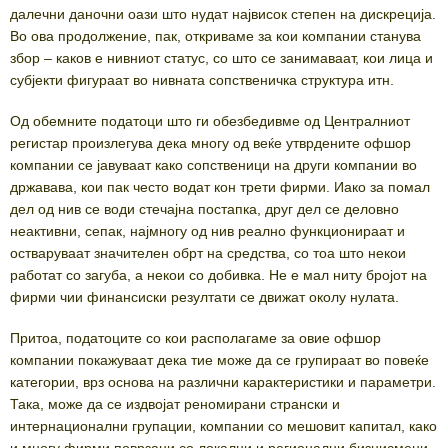
далечни даночни оази што нудат највисок степен на дискреција.
Во ова продолжение, пак, откриваме за кои компании станува
збор – каков е нивниот статус, со што се занимаваат, кои лица и
субјекти фигураат во нивната сопственичка структура итн.
Од обемните податоци што ги обезбедивме од Централниот
регистар произлегува дека многу од веќе утврдените офшор
компании се јавуваат како сопственици на други компании во
државава, кои пак често водат кон трети фирми. Иако за помал
дел од нив се води стечајна постапка, друг дел се деловно
неактивни, сепак, најмногу од нив реално функционираат и
остваруваат значителен обрт на средства, со тоа што некои
работат со загуба, а некои со добивка. Не е мал ниту бројот на
фирми чии финансиски резултати се движат околу нулата.
Притоа, податоците со кои располагаме за овие офшор
компании покажуваат дека тие може да се групираат во повеќе
категории, врз основа на различни карактеристики и параметри.
Така, може да се издвојат реномирани странски и
интернационални групации, компании со мешовит капитал, како