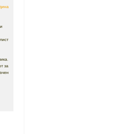
одина
ки
лист
ика.
т за
начен