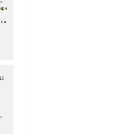
 и
зири
 на
15
за