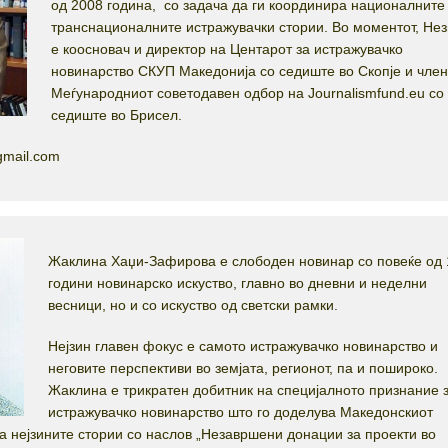
од 2008 година, со задача да ги координира националните
транснационалните истражувачки стории. Во моментот, Не
е коосновач и директор на Центарот за истражувачко
новинарство СКУП Македонија со седиште во Скопје и член
Меѓународниот советодавен одбор на Journalismfund.eu со
седиште во Брисел.
gmail.com
Жаклина Хаџи-Зафирова е слободен новинар со повеќе од 
години новинарско искуство, главно во дневни и неделни
весници, но и со искуство од светски рамки.
Нејзин главен фокус е самото истражувачко новинарство и
неговите перспективи во земјата, регионот, па и пошироко.
Жаклина е трикратен добитник на специјалното признание 
истражувачко новинарство што го доделува Македонскиот
а нејзините стории со наслов „Незавршени донации за проекти во