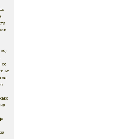
 сè
а
сти
нал
, кој
а
 со
отење
и за
те
како
 на
а
ја
 за