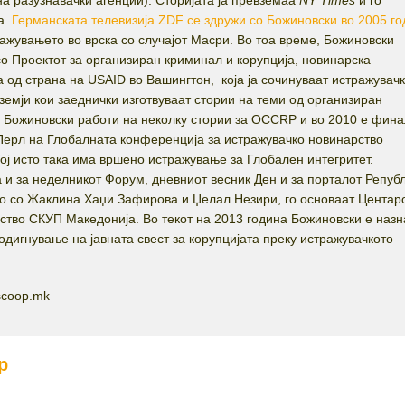
на разузнавачки агенции). Сторијата ја превземаа
NY Times
и го
а.
Германската телевизија ZDF се здружи со Божиновски во 2005 г
ажувањето во врска со случајот Масри. Во тоа време, Божиновски
со Проектот за организиран криминал и корупција, новинарска
 од страна на USAID во Вашингтон, која ја сочинуваат истражувач
земји кои заеднички изготвуваат стории на теми од организиран
. Божиновски работи на неколку стории за OCCRP и во 2010 е фина
Перл на Глобалната конференција за истражувачко новинарство
ој исто така има вршено истражување за Глобален интегритет.
 и за неделникот Форум, дневниот весник Ден и за порталот Републ
но со Жаклина Хаџи Зафирова и Џелал Незири, го основаат Центаро
ство СКУП Македонија. Во текот на 2013 година Божиновски е наз
дигнување на јавната свест за корупцијата преку истражувачкото
scoop.mk
р