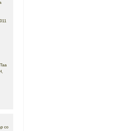
а
2011
 Taa
Н,
р со