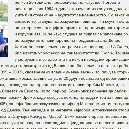
речиси 20-годишно професионално искуство. Неговите
почетоци се во 1994 година како судски известувач, додека
уште бил студент на Факултетот за новинарство. Со текот н
времето тој станува истражувачки новинар чии клучни обла
на интерес се полицијата, армијата, организираниот крими
и корупцијата. Уште како студент за првпат се запознава со
истражувачкото новинарство на предавањата на Денис
Хамилтон, своевремено истражувачки новинар за
LA Times
бил визитинг-професор на Универзитетот во Скопје. Тој им
учествувано и во работата на некои невладини организации
 институт за демократија од Вашингтон. За време на неговото раб
1999 – 2003), своевремено владин дневен весник, тој пишува стори
мативна мрежа, заедно со уште 20 други новинари од поранешни
ики, раководена од страна на познатиот новинар Ким Мехмети, а
 Советот на Европа. Во тој период, Божиновски почнува да работи 
вен весник Време, каде освојува неколку награди и тоа за новинар
05), за најдобра истражувачка сторија од Македонскиот институт з
од Данска. Таа награда е за неговата најдобра истражувачка стори
името „Случајот Калид ел Масри“. Божиновски е првиот новинар во
рива случај на вонредна екстрадиција (киднапирање на осомничени