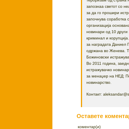
тероризам од страна 
запознаа светот со не
за да го прошири истр
започнува соработка 
организација основана
новинари од 10 други 
криминал и корупција
за наградата Даниел 
одржана во Женева. Т
Божиновски истражува
Во 2011 година, заед
истражувачко новинар
за менаџер на НЕД: По
новинарство.
Контакт: aleksandar@
Оставете комента
коментар(и)