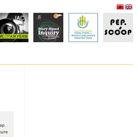
ар.
уште