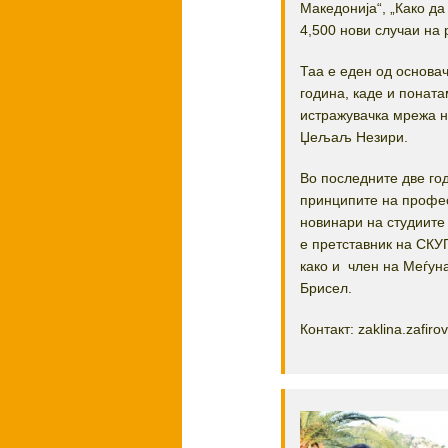
Македонија“, „Како да
4,500 нови случаи на 
Таа е еден од основа
година, каде и понат
истражувачка мрежа на
Џељаљ Незири.
Во последните две го
принципите на профе
новинари на студиите 
е претставник на СКУ
како и член на Меѓун
Брисел.
Контакт: zaklina.zafir