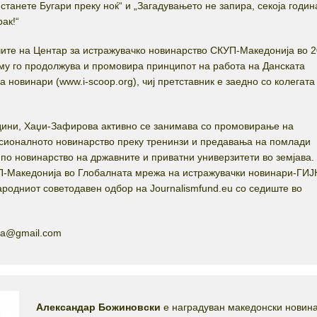
 станете Бугари преку ноќ“ и „Загадувањето не запира, секоја годин
рак!“
чите на Центар за истражувачко новинарство СКУП-Македонија во 
аму го продолжува и промовира принципот на работа на Данската
 новинари (www.i-scoop.org), чиј претставник е заедно со колегата
дини, Хаџи-Зафирова активно се занимава со промовирање на
сионалното новинарство преку тренинзи и предавања на помлади
по новинарство на државните и приватни универзитети во земјава.
П-Македонија во Глобалната мрежа на истражувачки новинари-ГИЈ
ародниот советодавен одбор на Journalismfund.eu со седиште во
ova@gmail.com
Александар Божиновски
е наградуван македонски новина