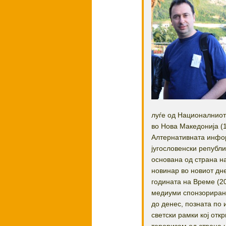
луѓе од Националниот
во Нова Македонија (
Алтернативната инфор
југословенски републ
основана од страна на
новинар во новиот дне
годината на Време (20
медиуми спонзориран 
до денес, позната по 
светски рамки кој отк