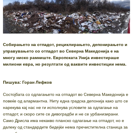
Собирањето на отпадот, рециклирањето, депонирањето и
управувањето со отпадот во Северна Македонија е на
многу ниско рамниште. Европската Унија инвестираше
милиони евра, но резултати од ваквите инвестиции нема.
Пишува: Горан Лефков
Состојбата со одлагањето на отпадот во Северна Македонија е
повеќе од алармантна. Ниту една градска депонија како што се
нарекува кај нас не ги исполнува условите за одлагање на
отпадот, и скоро сите се дивоградби и не се урбанизирани.
Само Дрисла има некакво планско одлагање на отпадот, но е
далеку од стандардите бидејќи нема пречистителна станица за