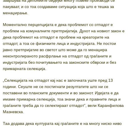
завршува на депониите бидејќи многу повеќе производи се
пакуваат, и со тоа создаваме ситуација која што е тешка за
менаџирање.
Моментално перцепцијата е дека проблемот со отпадот е
проблем на комуналните претпријатија. Духот на новиот закон е
дека проблемот на отпадот е проблем на креаторите на
отпадот, а тоа се физичките лица и индустријата. Не постои
јавно претпријатие во светот што може да го менаџира
неконтролираното расфрлање на отпадот од граѓаните и
индустријата без почитувањето на законските обврски и без
примарната селекција.
„Селекцијата на отпадот кај нас е започната уште пред 13
години. Сеуште не се постигнати резултатите што ни се
поставени во планските документи и во законот. Идејата е да
имаме примарна селекција, тоа значи дека и правните лица и
граѓаните треба да го селектираат отпадот“, вели Каранфилова
Мазневска.
Таа додава дека културата кај граѓаните е на многу ниско ниво