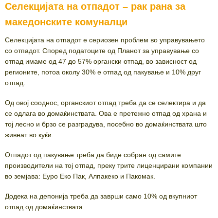
Селекцијата на отпадот – рак рана за
македонските комуналци
Селекцијата на отпадот е сериозен проблем во управувањето
со отпадот. Според податоците од Планот за управување со
отпад имаме од 47 до 57% органски отпад, во зависност од
регионите, потоа околу 30% е отпад од пакување и 10% друг
отпад.
Од овој сооднос, органскиот отпад треба да се селектира и да
се одлага во домаќинствата. Ова е претежно отпад од храна и
тој лесно и брзо се разградува, посебно во домаќинствата што
живеат во куќи.
Отпадот од пакување треба да биде собран од самите
производители на тој отпад, преку трите лиценцирани компании
во земјава: Еуро Еко Пак, Алпакеко и Пакомак.
Додека на депонија треба да заврши само 10% од вкупниот
отпад од домаќинствата.