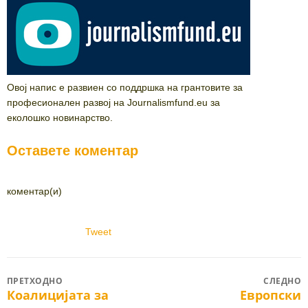
Овој напис е развиен со поддршка на грантовите за
професионален развој на Journalismfund.eu за
еколошко новинарство.
Оставете коментар
коментар(и)
Tweet
Post
ПРЕТХОДНО
СЛЕДНО
Коалицијата за
Европски
Previous
Next