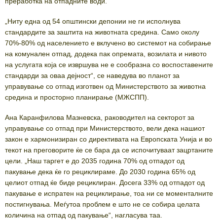
преработка на отпадните води.
„Ниту една од 54 општински депонии не ги исполнува
стандардите за заштита на животната средина. Само околу
70%-80% од населението е вклучено во системот на собирање
на комунален отпад, додека пак опремата, возилата и нивото
на услугата која се извршува не е сообразна со воспоставените
стандарди за оваа дејност“, се наведува во планот за
управување со отпад изготвен од Министерството за животна
средина и просторно планирање (МЖСПП).
Ана Каранфилова Мазневска, раководител на секторот за
управување со отпад при Министерството, вели дека нашиот
закон е хармонизиран со директивата на Европската Унија и во
текот на преговорите ќе се бара да се испочитуваат зацртаните
цели. „Наш таргет е до 2035 година 70% од отпадот од
пакување дека ќе го рециклираме. До 2030 година 65% од
целиот отпад ќе биде рециклиран. Досега 33% од отпадот од
пакување е испратен на рециклирање, тоа ни се моменталните
постигнувања. Меѓутоа проблем е што не се собира целата
количина на отпад од пакување“, нагласува таа.