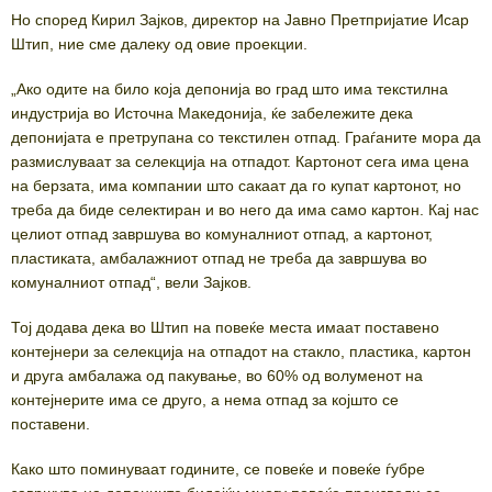
Но според Кирил Зајков, директор на Јавно Претпријатие Исар
Штип, ние сме далеку од овие проекции.
„Ако одите на било која депонија во град што има текстилна
индустрија во Источна Македонија, ќе забележите дека
депонијата е претрупана со текстилен отпад. Граѓаните мора да
размислуваат за селекција на отпадот. Картонот сега има цена
на берзата, има компании што сакаат да го купат картонот, но
треба да биде селектиран и во него да има само картон. Кај нас
целиот отпад завршува во комуналниот отпад, а картонот,
пластиката, амбалажниот отпад не треба да завршува во
комуналниот отпад“, вели Зајков.
Тој додава дека во Штип на повеќе места имаат поставено
контејнери за селекција на отпадот на стакло, пластика, картон
и друга амбалажа од пакување, во 60% од волуменот на
контејнерите има се друго, а нема отпад за којшто се
поставени.
Како што поминуваат годините, се повеќе и повеќе ѓубре