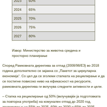
2023
60%
2024
65%
2025
70%
2026
75%
2027
80%
Извор: Министерство за животна средина и
просторно планирање
Според Рамковната директива за отпад (2008/98/EЗ) во 2018
година дополнително се зајакна со „Пакетот за циркуларна
економија“. Со цел да се зголеми стапката на рециклирање и да
се постигне повисоко ниво на ефикасност на ресурсите,
рамковната директива ги вклучува следните активности и цели.
– Стапка на рециклирање од 50% (вклучувајќи ја подготовката
за повторна употреба) на комунален отпад до 2020 год,
зголемување на 55% до 2025, 60% до 2030 и 65% до 2035