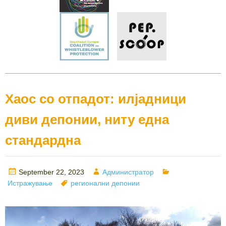
Хаос со отпадот: илјадници
диви депонии, ниту една
стандардна
Posted
Author
Categories
September 22, 2023
Администратор
on
Tags
Истражување
регионални депонии