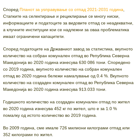
Според
Планот за уѕправување со отпад 2021-2031 година
,
Стапките на селектирање и рециклирање се многу ниски,
информациите и податоците за видовите отпад се неадекватни,
а клучните институции кои се надлежни за оваа проблематика
имаат ограничени капацитети.
Според податоците на Државниот завод за статистика, вкупното
количество на собран комунален отпад во Република Северна
Македонија во 2020 година изнесува 630 086 тони. Споредено
со 2019 година, вкупното количество на собран комунален
отпад во 2020 година бележи намалување од 0.4 %. Вкупното
количество на создаден комунален отпад во Република Северна
Македонија во 2020 година изнесува 913.033 тони.
Годишното количество на создаден комунален отпад по жител
во 2020 година изнесува 452 кг по жител, што е за 1.0 %
помалку од истото количество во 2019 година.
Во 2009 година, сме имале 726 милиони килограми отпад или
352 килограми по жител.