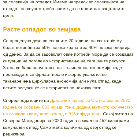
за селекција на отпадот. Имаме напредок во селекцијата на
отпадот, но сеуште треба време да се постигнат зацртаните
цели.
Расте отпадот во земјава
Се проценува дека во следните 20 години, на светот ќе му
бидат потребни за 50% повеќе храна и за 40% повеќе енергија
од денес. За да се задоволат овие потреби мора да се создадат
ситуации на поголемо искористување на сегашните ресурси.
Затоа се бара напуштање на т.н линеарна економија, каде
производите се фрлаат после искористувањето, во
таканаречена циркуларна економија или нула отпад, каде
истите ресурси ќе се искористат по неколку пати.
Според податоците на
Државниот завод за Статистика во 2020
година се собрани 630 илјади тони, додека вкупното количество
на создаден комунален отпад е 913 илјади тони
. Секој жител на
Северна Македонија во 2020 година создал по 452 килограми
комунален отпад. Само мала количина од овој отпад се
рециклира.