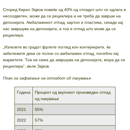
Според Кирил Зајков повеќе од 40% од отпадот што се одлага е
несоодветен, може да се рециклира и не треба да заврши на
депонијата. Амбалажниот отпад, картон и пластика, секаде кај
нас завршува на депонијата, а тоа е отпад што може да се
рециклира.
„Излезете во градот фрлете поглед кон контејнерите, ќе
забележите дека се полни со амбалажен отпад, посебно кај
маркетите. Тоа не смее да завршува на депонијата, мора да се
рециклира“, вели Зајков.
План за зафаќање на отпадот од пакување
Година
Процент од вкупниот произведен отпад
од пакување
2021
55%
2022
57%