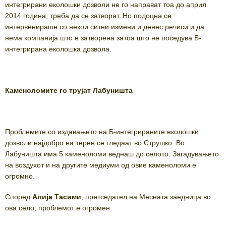
интегрирани еколошки дозволи не го направат тоа до април
2014 година, треба да се затворат. Но подоцна се
интервенираше со некои ситни измени и денес речиси и да
нема компанија што е затворена затоа што не поседува Б-
интегрирана еколошка дозвола.
Каменоломите го трујат Лабуништа
Проблемите со издавањето на Б-интегрираните еколошки
дозволи најдобро на терен се гледаат во Струшко. Во
Лабуништа има 5 каменоломи веднаш до селото. Загадувањето
на воздухот и на другите медиуми од овие каменоломи е
огромно.
Според
Алија Тасими
, претседател на Месната заедница во
ова село, проблемот е огромен.