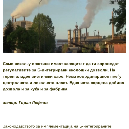
Само неколку општини имаат капацитет да ги спроведат
регулативите за Б-интегрирани еколошки дозволи. На
терен владее вистински хаос. Нема координираност меѓу
централната и локалната власт. Една иста парцела добива
дозвола и за куќа и за фабрика
автор: Горан Лефков
Законодавството за имплементација на Б-интегрираните