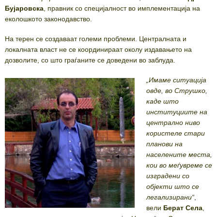
Бујаровска
, правник со специјалност во имплементација на
еколошкото законодавство.
На терен се создаваат големи проблеми. Централната и
локалната власт не се координираат околу издавањето на
дозволите, со што граѓаните се доведени во заблуда.
„Имаме ситуација
овде, во Струшко,
каде што
институциите на
централно ниво
користеле стари
планови на
населените места,
кои во меѓувреме се
изградени со
објекти што се
легализирани“
,
вели
Берат Села
,