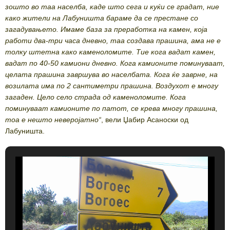
зошто во таа населба, каде што сега и куќи се градат, ние
како жители на Лабуништа бараме да се престане со
загадувањето. Имаме база за преработка на камен, која
работи два-три часа дневно, таа создава прашина, ама не е
толку штетна како каменоломите. Тие кога вадат камен,
вадат по 40-50 камиони дневно. Кога камионите поминуваат,
целата прашина завршува во населбата. Кога ќе заврне, на
возилата има по 2 сантиметри прашина. Воздухот е многу
загаден. Цело село страда од каменоломите. Кога
поминуваат камионите по патот, се крева многу прашина,
тоа е нешто неверојатно“
, вели Џабир Асаноски од
Лабуништа.