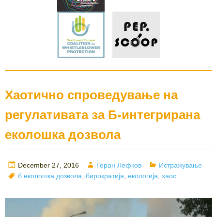
Хаотично спроведување на
регулативата за Б-интегрирана
еколошка дозвола
Posted
Author
Categories
December 27, 2016
Горан Лефков
Истражување
on
Tags
б еколошка дозвола
,
бирократија
,
екологија
,
хаос