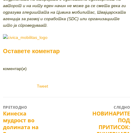
авторот и на ниту еден начин не може да се смета дека ги
одразува гледиштата на Цивика мобилитас, Швајцарската
агенција за развој и соработка (SDC) или организациите
што ја спроведуваат.
Оставете коментар
коментар(и)
Tweet
Post
ПРЕТХОДНО
СЛЕДНО
Кинеска
НОВИНАРИТЕ
Previous
Next
navigation
мудрост во
ПОД
post:
post:
долината на
ПРИТИСОК: