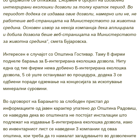
интегрирани еколошки дозволи за толку краток период. Во
периодот додека се издаваа овие дозволи, намерно или не, не
работеше веб-страницата на Министерството за животна
средина. Основен извор за некоја компанија дека аплицирала
и добила дозвола беше веб-страницата на Министерството
за животна средина“
, смета Бујаровска.
Интересен е случајот со Општина Гостивар. Таму 8 фирми
поднеле барања за Б-интегрирана еколошка дозвола. Ниту
една од тие фирми нема добиено Б-интегрирана еколошка
дозвола, 5 сè уште остануваат во процедура, додека 3 се
одбиени поради одземање на концесијата за ископување
минерални суровини.
Во одговорот на Барањето за слободен пристап до
информациите од јавен карактер упатено до Општина Радовиш,
се наведува дека во општината не постојат инсталации што
подлежат на издавање Б-интегрирана еколошка дозвола, иако
во инвентарниот лист се наведени 3 компании од оваа
општина, кои треба да го намалат загадувањето во дозволените