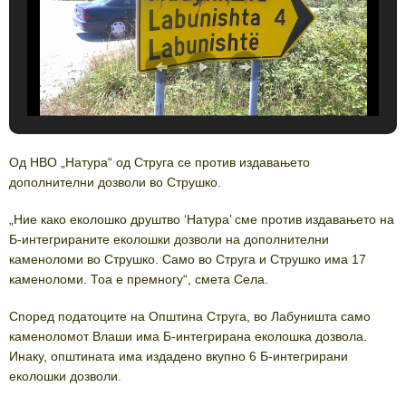
Од НВО „Натура“ од Струга се против издавањето
дополнителни дозволи во Струшко.
„Ние како еколошко друштво ‘Натура’ сме против издавањето на
Б-интегрираните еколошки дозволи на дополнителни
каменоломи во Струшко. Само во Струга и Струшко има 17
каменоломи. Тоа е премногу“, смета Села.
Според податоците на Општина Струга, во Лабуништа само
каменоломот Влаши има Б-интегрирана еколошка дозвола.
Инаку, општината има издадено вкупно 6 Б-интегрирани
еколошки дозволи.