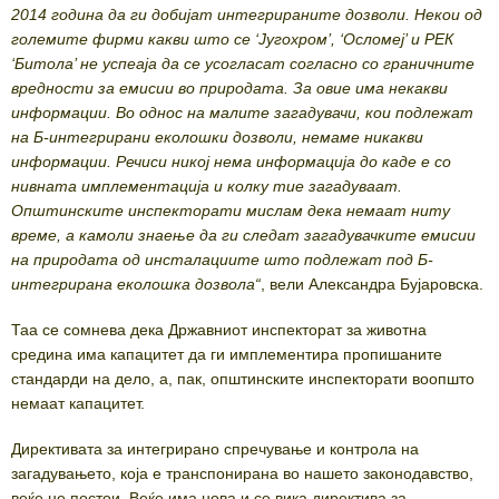
2014 година да ги добијат интегрираните дозволи. Некои од
големите фирми какви што се ‘Југохром’, ‘Осломеј’ и РЕК
‘Битола’ не успеаја да се усогласат согласно со граничните
вредности за емисии во природата. За овие има некакви
информации. Во однос на малите загадувачи, кои подлежат
на Б-интегрирани еколошки дозволи, немаме никакви
информации. Речиси никој нема информација до каде е со
нивната имплементација и колку тие загадуваат.
Општинските инспекторати мислам дека немаат ниту
време, а камоли знаење да ги следат загадувачките емисии
на природата од инсталациите што подлежат под Б-
интегрирана еколошка дозвола“
, вели Александра Бујаровска.
Таа се сомнева дека Државниот инспекторат за животна
средина има капацитет да ги имплементира пропишаните
стандарди на дело, а, пак, општинските инспекторати воопшто
немаат капацитет.
Директивата за интегрирано спречување и контрола на
загадувањето, која е транспонирана во нашето законодавство,
веќе не постои. Веќе има нова и се вика директива за