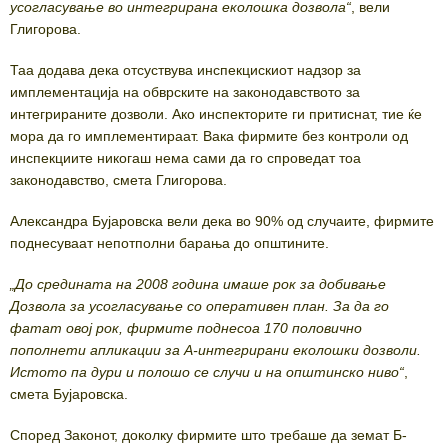
усогласување во интегрирана еколошка дозвола“
, вели
Глигорова.
Таа додава дека отсуствува инспекцискиот надзор за
имплементација на обврските на законодавството за
интегрираните дозволи. Ако инспекторите ги притиснат, тие ќе
мора да го имплементираат. Вака фирмите без контроли од
инспекциите никогаш нема сами да го спроведат тоа
законодавство, смета Глигорова.
Александра Бујаровска вели дека во 90% од случаите, фирмите
поднесуваат непотполни барања до општините.
„До средината на 2008 година имаше рок за добивање
Дозвола за усогласување со оперативен план. За да го
фатат овој рок
,
фирмите поднесоа 170 половично
пополнети апликации за А-интегрирани еколошки дозволи.
Истото па дури и полошо се случи и на општинско ниво“
,
смета Бујаровска.
Според Законот, доколку фирмите што требаше да земат Б-