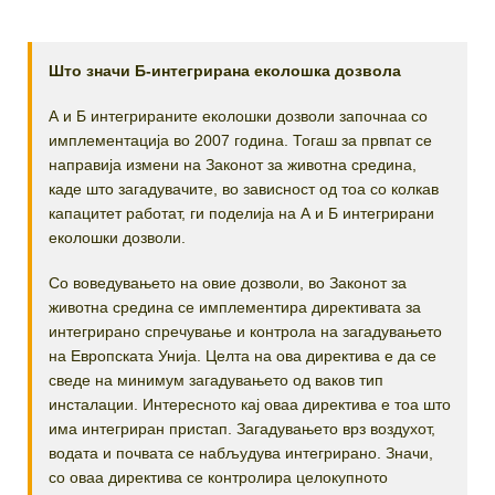
Што значи Б-интегрирана еколошка дозвола
А и Б интегрираните еколошки дозволи започнаа со
имплементација во 2007 година. Тогаш за првпат се
направија измени на Законот за животна средина,
каде што загадувачите, во зависност од тоа со колкав
капацитет работат, ги поделија на А и Б интегрирани
еколошки дозволи.
Со воведувањето на овие дозволи, во Законот за
животна средина се имплементира директивата за
интегрирано спречување и контрола на загадувањето
на Европската Унија. Целта на ова директива е да се
сведе на минимум загадувањето од ваков тип
инсталации. Интересното кај оваа директива е тоа што
има интегриран пристап. Загадувањето врз воздухот,
водата и почвата се набљудува интегрирано. Значи,
со оваа директива се контролира целокупното