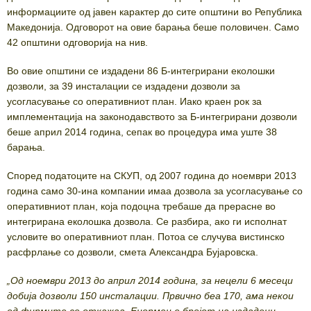
информациите од јавен карактер до сите општини во Република
Македонија. Одговорот на овие барања беше половичен. Само
42 општини одговорија на нив.
Во овие општини се издадени 86 Б-интегрирани еколошки
дозволи, за 39 инсталации се издадени дозволи за
усогласување со оперативниот план. Иако краен рок за
имплементација на законодавството за Б-интегрирани дозволи
беше април 2014 година, сепак во процедура има уште 38
барања.
Според податоците на СКУП, од 2007 година до ноември 2013
година само 30-ина компании имаа дозвола за усогласување со
оперативниот план, која подоцна требаше да прерасне во
интегрирана еколошка дозвола. Се разбира, ако ги исполнат
условите во оперативниот план. Потоа се случува вистинско
расфрлање со дозволи, смета Александра Бујаровска.
„Од ноември 2013 до април 2014 година, за нецели 6 месеци
добија дозволи 150 инсталации. Првично беа 170, ама некои
од фирмите се откажаа. Енормен е бројот на издадени