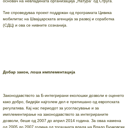
основач на невладината организација „Натура“ од Струга.
Тие спроведуваа проект поддржан од програмата Цивика
мобилитас на Швајцарската агенција за развој и соработка
(СДЦ) и ова се нивните сознанија.
Добар закон, лоша имплементација
Законодавството за Б-интегрирани еколошки дозволи е оценето
како добро, бидејќи најголем дел е препишано од европската
регулатива. Кај нас периодот за усогласување и за
имплементирање на законодавството за интегрираните
дозволи, беше од 2007 до април 2014 година. За оваа намена
од 2005 до 2007 година од тогашната влада на Владо Бучковски