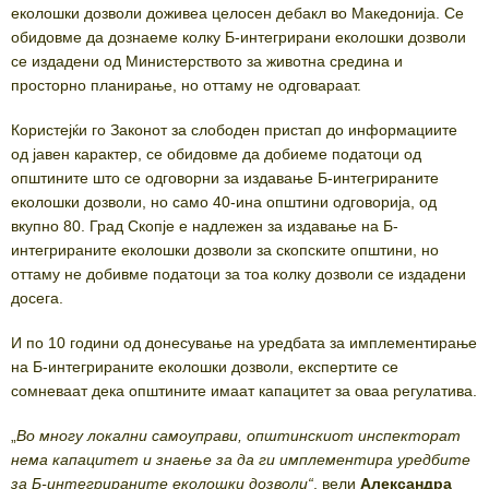
еколошки дозволи доживеа целосен дебакл во Македонија. Се
обидовме да дознаеме колку Б-интегрирани еколошки дозволи
се издадени од Министерството за животна средина и
просторно планирање, но оттаму не одговараат.
Користејќи го Законот за слободен пристап до информациите
од јавен карактер, се обидовме да добиеме податоци од
општините што се одговорни за издавање Б-интегрираните
еколошки дозволи, но само 40-ина општини одговорија, од
вкупно 80. Град Скопје е надлежен за издавање на Б-
интегрираните еколошки дозволи за скопските општини, но
оттаму не добивме податоци за тоа колку дозволи се издадени
досега.
И по 10 години од донесување на уредбата за имплементирање
на Б-интегрираните еколошки дозволи, експертите се
сомневаат дека општините имаат капацитет за оваа регулатива.
„
Во многу локални самоуправи, општинскиот инспекторат
нема капацитет и знаење за да ги имплементира уредбите
за Б-интегрираните еколошки дозволи“
, вели
Александра