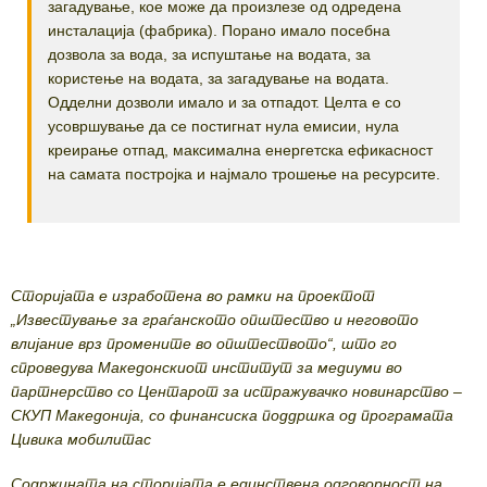
загадување, кое може да произлезе од одредена
инсталација (фабрика). Порано имало посебна
дозвола за вода, за испуштање на водата, за
користење на водата, за загадување на водата.
Одделни дозволи имало и за отпадот. Целта е со
усовршување да се постигнат нула емисии, нула
креирање отпад, максимална енергетска ефикасност
на самата постројка и најмало трошење на ресурсите.
Сторијата е изработена во рамки на проектот
„Известување за граѓанското општество и неговото
влијание врз промените во општеството“, што го
спроведува Македонскиот институт за медиуми во
партнерство со Центарот за истражувачко новинарство –
СКУП Македонија, со финансиска поддршка од програмата
Цивика мобилитас
Содржината на сторијата е единствена одговорност на