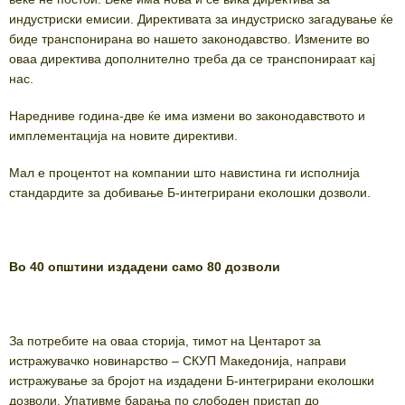
индустриски емисии. Директивата за индустриско загадување ќе
биде транспонирана во нашето законодавство. Измените во
оваа директива дополнително треба да се транспонираат кај
нас.
Наредниве година-две ќе има измени во законодавството и
имплементација на новите директиви.
Мал е процентот на компании што навистина ги исполнија
стандардите за добивање Б-интегрирани еколошки дозволи.
Во 40 општини издадени само 80 дозволи
За потребите на оваа сторија, тимот на Центарот за
истражувачко новинарство – СКУП Македонија, направи
истражување за бројот на издадени Б-интегрирани еколошки
дозволи. Упативме барања по слободен пристап до