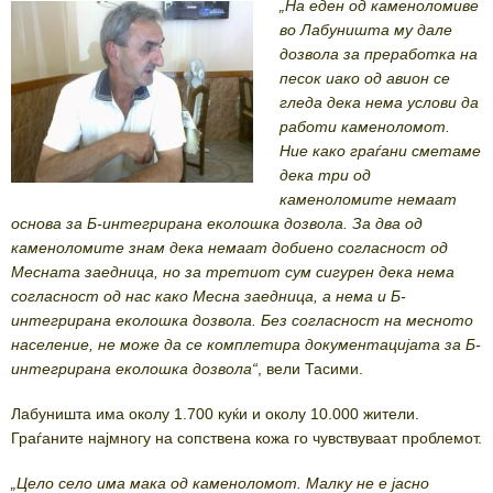
„На еден од каменоломиве
во Лабуништа му дале
дозвола за преработка на
песок иако од авион се
гледа дека нема услови да
работи каменоломот.
Ние како граѓани сметаме
дека три од
каменоломите немаат
основа за Б-интегрирана еколошка дозвола. За два од
каменоломите знам дека немаат добиено согласност од
Месната заедница, но за третиот сум сигурен дека нема
согласност од нас како Месна заедница, а нема и Б-
интегрирана еколошка дозвола. Без согласност на месното
население, не може да се комплетира документацијата за Б-
интегрирана еколошка дозвола“
, вели Тасими.
Лабуништа има околу 1.700 куќи и околу 10.000 жители.
Граѓаните најмногу на сопствена кожа го чувствуваат проблемот.
„Цело село има мака од каменоломот. Малку не е јасно