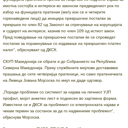
имотна состојба и интереси во законски предвидениот рок по
избор на функцијата пратеник (меѓу кои се и четирите
горенаведени лица) да иницира прекршочни постапки за
прекршок по член 82 од Законот за спречување на корупцијата
и судирот на интереси, казнив по член 109 од истиот закон.
Пред поведување на прекршочни постапки ќе се спроведат
постапки за порамнување со издавање на прекршочен платен
налог“, објаснуваат од ДКСК.
СКУП Македонија се обрати и до Собранието на Република
Северна Македонија. Преку службените мејлови доставивме
прашања до сите четворијца пратеници, но само пратеничката
на Левица Јована Мојсоска по мејл ни даде одговор.
„Поради проблеми со системот за најава на личниот УЈП
профил, мојот анкетен лист е поднесен во хартиена форма.
Известени се и ДКСК за проблемот со електронската најава и
чекам термин за состанок за да го надминеме проблемот“,
објаснува Мојсоска.