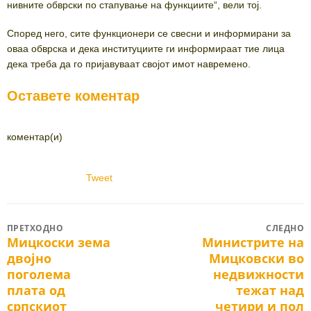
нивните обврски по стапување на функциите“, вели тој.
Според него, сите функционери се свесни и информирани за
оваа обврска и дека институциите ги информираат тие лица
дека треба да го пријавуваат својот имот навремено.
Оставете коментар
коментар(и)
Tweet
Post
ПРЕТХОДНО
СЛЕДНО
Мицкоски зема
Министрите на
Previous
Next
navigation
двојно
Мицковски во
post:
post:
поголема
недвижности
плата од
тежат над
српскиот
четири и пол