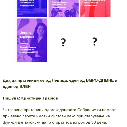
Двајца пратеници се од Левица, еден од ВМРО-ДПМНЕ и
еден од ВЛЕН
Пишува: Кристијан Трајчов
Четворица пратеници од македонското Собрание ги немаат
пријавено своите имотни листови иако при стапување на
функција е законски да го сторат тоа во рок од 30 дена.