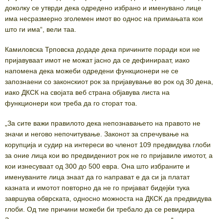
доколку се утврди дека одредено избрано и именувано лице
има несразмерно зголемен имот во однос на примањата кои
што ги има“, вели таа.
Камиловска Трповска додаде дека причините поради кои не
пријавуваат имот не можат јасно да се дефинираат, иако
напомена дека можеби одредени функционери не се
запознаени со законскиот рок за пријавување во рок од 30 дена,
иако ДКСК на својата веб страна објавува листа на
функционери кои треба да го сторат тоа.
„За сите важи правилото дека непознавањето на правото не
значи и негово непочитување. Законот за спречување на
корупција и судир на интереси во членот 109 предвидува глоби
за оние лица кои во предвидениот рок не го пријавиле имотот, а
кои изнесуваат од 300 до 500 евра. Она што избраните и
именуваните лица знаат да го направат е да си ја платат
казната и имотот повторно да не го пријават бидејќи тука
завршува обврската, односно можноста на ДКСК да предвидува
глоби. Од тие причини можеби би требало да се ревидира