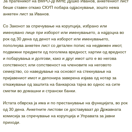
За пратеникот на ВМРО-ДПМНЕ Душко Иванов, анкетениот лист
беше ставен откако СКУП побара одјаснување, зошто нема
анкетен лист за Иванов.
Со Законот за спречување на корупција, избрано или
именувано лице при изборот или именувањето, а најдоцна во
рок од 30 дена од денот на изборот или именувањето,
пополнува анкетен лист со детален попис на недвижен имот,
подвижни предмети од поголема вредност, хартии од вредност
и побарувања и долгови, како и друг имот што е во негова
сопственост, или сопственост на членовите на неговото
семејство, со наведување на основот на стекнување на
пријавениот имот и депонира заверена изјава од нотар за
откажување од заштита на банкарска тајна во однос на сите
сметки во домашни и странски банки.
Истата обврска ја има и по престанување на функцијата, во рок
од 30 дена. Анкетните листови се доставуваат до Државната
комисија за спречување на корупција и Управата за јавни
приходи.