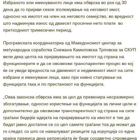
Избраното или именуваното лице има обврска во рок од 30
дена да го пријави секое зголемување на неговиот имот,
односно на имотот на член на неговото семејство, во вредност
што надминува износ од дваесет просечни нето плати во
претходниот тримесечен период.
Програмската координаторка од Македонскиот центар за
меѓународна соработка Снежана Камиловска Трповска за СКУП
вели дека целта на пријавувањето на имотот од страна на
функционерите е да се овозможи транспарентен процес во кој
ќе се увиди вредноста на движниот и недвижниот имот на сите
избрани и именувани лица, како при нивно стапување на
функцијата така и по престанокот на функцијата.
„Оваа законска обврска има за цел да превенира несразмерно
збогатување, односно користење на функцијата за лични цели и
дополнително да овозможи транспарентност од страна на сите
граѓани бидејќи идејата на пријавувањето на имотот е тие да
бидат јавно достапни се со цел самите граѓани тоа да можат да
го следат, со што се намалуваат ризиците од корупција со една
крајна премиса дека репресијата ќе биде соодветно спроведена