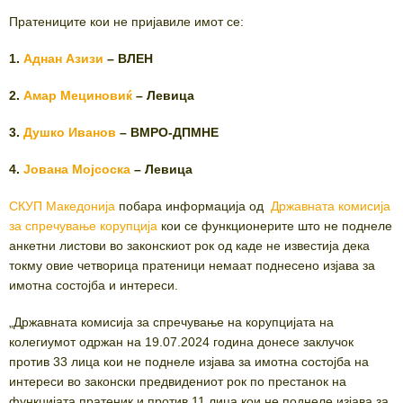
Пратениците кои не пријавиле имот се:
1.
Аднан Азизи
– ВЛЕН
2.
Амар Мециновиќ
– Левица
3.
Душко Иванов
– ВМРО-ДПМНЕ
4.
Јована Мојсоска
– Левица
СКУП Македонија
побара информација од
Државната комисија
за спречување корупција
кои се функционерите што не поднеле
анкетни листови во законскиот рок од каде не известија дека
токму овие четворица пратеници немаат поднесено изјава за
имотна состојба и интереси.
„Државната комисија за спречување на корупцијата на
колегиумот одржан на 19.07.2024 година донесе заклучок
против 33 лица кои не поднеле изјава за имотна состојба на
интереси во законски предвидениот рок по престанок на
функцијата пратеник и против 11 лица кои не поднеле изјава за