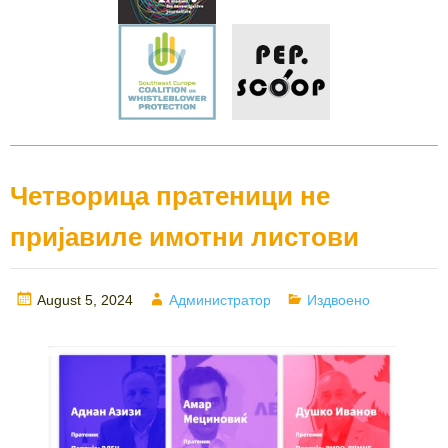
Четворица пратеници не
пријавиле имотни листови
Posted
Author
Categories
August 5, 2024
Администратор
Издвоено
on