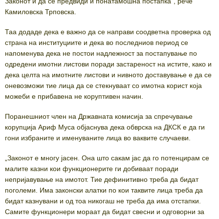
Законот и да се предвиди и понатамошна постапка“, рече
Камиловска Трповска.
Таа додаде дека е важно да се направи соодветна проверка од
страна на институциите и дека во последниов период се
напоменува дека не постои надлежност за постапување по
одредени имотни листови поради застареност на истите, како и
дека целта на имотните листови и нивното доставување е да се
оневозможи тие лица да се стекнуваат со имотна корист која
можеби е прибавена не коруптивен начин.
Поранешниот член на Државната комисија за спречување
корупција Ариф Муса објаснува дека обврска на ДКСК е да ги
гони избраните и именуваните лица во ваквите случаеви.
„Законот е многу јасен. Она што сакам јас да го потенцирам се
малите казни кои функционерите ги добиваат поради
непријавување на имотот. Тие дефинитивно треба да бидат
поголеми. Има законски алатки по кои таквите лица треба да
бидат казнувани и од тоа никогаш не треба да има отстапки.
Самите функционери мораат да бидат свесни и одговорни за