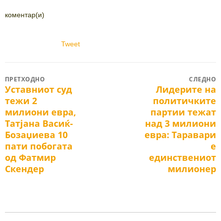
коментар(и)
Tweet
Post
ПРЕТХОДНО
СЛЕДНО
Уставниот суд
Лидерите на
Previous
Next
navigation
тежи 2
политичките
post:
post:
милиони евра,
партии тежат
Татјана Васиќ-
над 3 милиони
Бозаџиева 10
евра: Таравари
пати побогата
е
од Фатмир
единствениот
Скендер
милионер