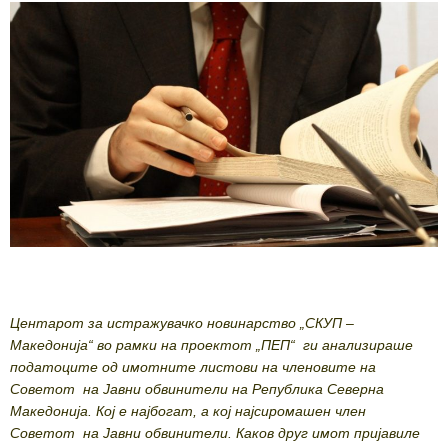
Центарот за истражувачко новинарство „СКУП –
Македонија“ во рамки на проектот „ПЕП“ ги анализираше
податоците од имотните листови на членовите на
Советот на Јавни обвинители на Република Северна
Македонија. Кој е најбогат, а кој најсиромашен член
Советот на Јавни обвинители. Каков друг имот пријавиле