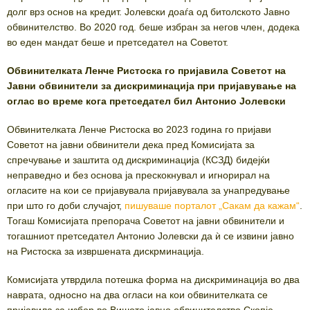
долг врз основ на кредит. Јолевски доаѓа од битолското Јавно
обвинителство. Во 2020 год. беше избран за негов член, додека
во еден мандат беше и претседател на Советот.
Обвинителката Ленче Ристоска го пријавила Советот на
Јавни обвинители за дискриминација при пријавување на
оглас во време кога претседател бил Антонио Јолевски
Обвинителката Ленче Ристоска во 2023 година го пријави
Советот на јавни обвинители дека пред Комисијата за
спречување и заштита од дискриминација (КСЗД) бидејќи
неправедно и без основа ја прескокнувал и игнорирал на
огласите на кои се пријавувала пријавувала за унапредување
при што го доби случајот,
пишуваше порталот „Сакам да кажам“
.
Тогаш Комисијата препорача Советот на јавни обвинители и
тогашниот претседател Антонио Јолевски да ѝ се извини јавно
на Ристоска за извршената дискрминација.
Комисијата утврдила потешка форма на дискриминација во два
наврата, односно на два огласи на кои обвинителката се
пријавила за избор во Вишото јавно обвинителство Скопје.