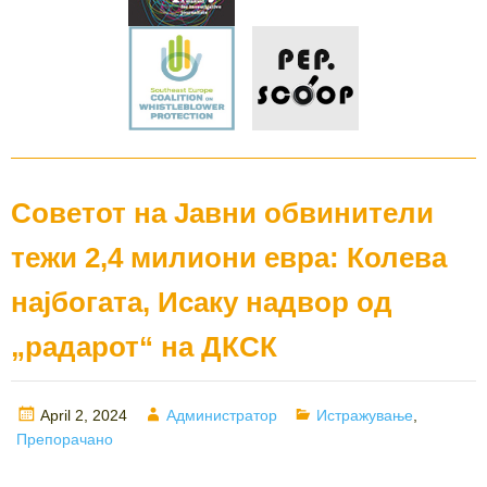
Советот на Јавни обвинители
тежи 2,4 милиони евра: Колева
најбогата, Исаку надвор од
„радарот“ на ДКСК
Posted
Author
Categories
April 2, 2024
Администратор
Истражување
,
on
Препорачано