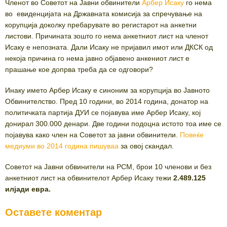
Членот во Советот на Јавни обвинители
Арбер Исаку
го нема
во евиденцијата на Државната комисија за спречување на
корупција доколку пребарувате во регистарот на анкетни
листови. Причината зошто го нема анкетниот лист на членот
Исаку е непозната. Дали Исаку не пријавил имот или ДКСК од
некоја причина го нема јавно објавено анкениот лист е
прашање кое допрва треба да се одговори?
Инаку името Арбер Исаку е синоним за корупција во Јавното
Обвинителство. Пред 10 години, во 2014 година, донатор на
политичката партија ДУИ се појавува име Арбер Исаку, кој
донирал 300.000 денари. Две години подоцна истото тоа име се
појавува како член на Советот за јавни обвинители.
Повеќе
медиуми во 2014 година пишуваа
за овој скандал.
Советот на Јавни обвинители на РСМ, брои 10 членови и без
анкетниот лист на обвинителот Арбер Исаку тежи
2.489.125
илјади евра.
Оставете коментар