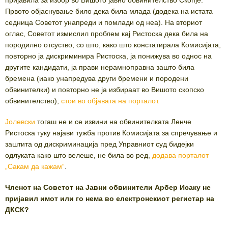
Првото објаснување било дека била млада (додека на истата
седница Советот унапреди и помлади од неа). На вториот
оглас, Советот измислил проблем кај Ристоска дека била на
породилно отсуство, со што, како што констатирала Комисијата,
повторно ја дискриминира Ристоска, ја понижува во однос на
другите кандидати, ја прави нерамноправна зашто била
бремена (иако унапредува други бремени и породени
обвинителки) и повторно не ја избираат во Вишото скопско
обвинителство),
стои во објавата на порталот.
Јолевски
тогаш не и се извини на обвинителката Ленче
Ристоска туку најави тужба против Комисијата за спречување и
заштита од дискриминација пред Управниот суд бидејки
одлуката како што велеше, не била во ред,
додава порталот
„Сакам да кажам“
.
Членот на Советот на Јавни обвинители Арбер Исаку не
пријавил имот или го нема во електронскиот регистар на
ДКСК?