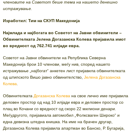
членовите на Советот беше тема на нашето денешно
истражување.
Изработил: Тим на СКУП Македонија
Најмлада и најбогата во Советот на Јавни обвинители –
Обвинителката Јелена Догазанска Колева пријавила имот
во вредност од 762.741 илјади евра.
Советот на Јавни обвинители на Република Северна
Македонија брои 10 членови, меѓу нив, според нашето
истражување „најбогат“ анкетен лист пријавила обвинителката
од штипското Вишо јавно обвинителство,
Јелена Догазанска
Колева
.
Обвинителката
Догазанска Колева
на свое лично име пријавила
деловен простор од над 10 илјади евра и деловен простор со
плац во Кочани со вредност од скоро 22 милиони денари.
Меѓудругото, пријавиала автомобил „Фолксваген Широко“ и
една девизна штедна книшка. На име на брачен другар,
Догазанска Колева пријавила апартман во Банско, Р. Бугарија,