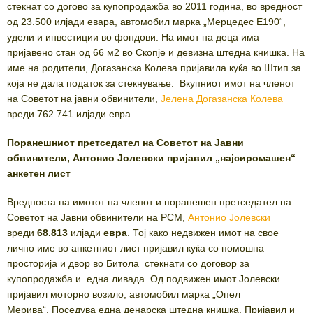
стекнат со догово за купопродажба во 2011 година, во вредност
од 23.500 илјади евара, автомобил марка „Мерцедес Е190“,
удели и инвестиции во фондови. На имот на деца има
пријавено стан од 66 м2 во Скопје и девизна штедна книшка. На
име на родители, Догазанска Колева пријавила куќа во Штип за
која не дала податок за стекнување. Вкупниот имот на членот
на Советот на јавни обвинители,
Јелена Догазанска Колева
вреди 762.741 илјади евра.
Поранешниот претседател на Советот на Јавни
обвинители, Антонио Јолевски пријавил „најсиромашен“
анкетен лист
Вредноста на имотот на членот и поранешен претседател на
Советот на Јавни обвинители на РСМ,
Антонио Јолевски
вреди
68.813
илјади
евра
. Тој како недвижен имот на свое
лично име во анкетниот лист пријавил куќа со помошна
просторија и двор во Битола стекнати со договор за
купопродажба и една ливада. Од подвижен имот Јолевски
пријавил моторно возило, автомобил марка „Опел
Мерива“. Поседува една денарска штедна книшка. Пријавил и