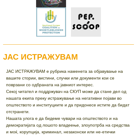
ЈАС ИСТРАЖУВАМ
ЈАС ИСТРАЖУВАМ е рубрика наменета за објавување на
вашите стории, вистини, случки или документи кои се
поврзани со одбраната на јавниот интерес.
Секој читател и поддржувач на СКУП може да стане дел од
нашата екипа преку истражување на негативни појави во
општеството и институциите и да придонесе истите да бидат
отстранети.
Нашата улога е да бидеме чувари на општеството и на
демократијата од лошото владеење, злоупотрба на средства
и моќ, корупција, криминал, незаконски или не-етички