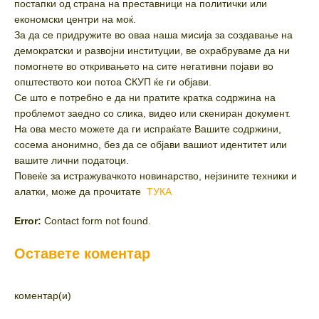
постапки од страна на преставници на политички или
економски центри на моќ.
За да се придружите во оваa наша мисија за создавање на
демократски и развојни институции, ве охрабруваме да ни
помогнете во откривањето на сите негативни појави во
општеството кои потоа СКУП ќе ги објави.
Се што е потребно е да ни пратите кратка содржина на
проблемот заедно со слика, видео или скениран документ.
На ова место можете да ги испраќате Вашите содржини,
сосема анонимно, без да се објави вашиот идентитет или
вашите лични податоци.
Повеќе за истражувачкото новинарство, нејзините техники и
алатки, може да прочитате
ТУКА
Error:
Contact form not found.
Оставете коментар
коментар(и)