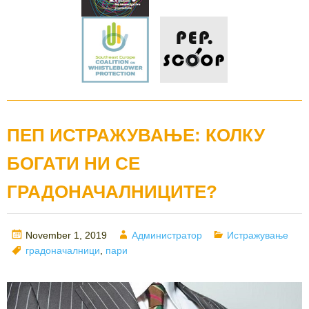
ПЕП ИСТРАЖУВАЊЕ: КОЛКУ
БОГАТИ НИ СЕ
ГРАДОНАЧАЛНИЦИТЕ?
Posted
Author
Categories
November 1, 2019
Администратор
Истражување
on
Tags
градоначалници
,
пари