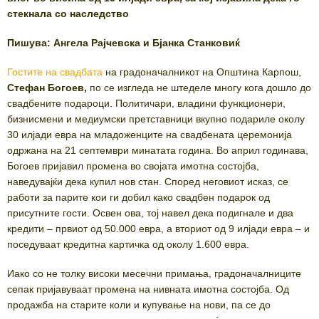
стекнала со наследство
Пишува: Ангела Рајчевска и Бјанка Станковиќ
Гостите на свадбата
на градоначалникот на Општина Карпош,
Стефан Богоев,
по се изгледа не штеделе многу кога дошло до
свадбените подароци. Политичари, владини функционери,
бизнисмени и медиумски претставници вкупно подариле околу
30 илјади евра на младоженците на свадбената церемонија
одржана на 21 септември минатата година. Во април годинава,
Богоев пријавил промена во својата имотна состојба,
наведувајќи дека купил нов стан. Според неговиот исказ, се
работи за парите кои ги добил како свадбен подарок од
присутните гости. Освен ова, тој навел дека подигнале и двa
кредити – првиот од 50.000 евра, а вториот од 9 илјади евра – и
поседуваат кредитна картичка од околу 1.600 евра.
Иако со не толку високи месечни примања, градоначалниците
сепак пријавуваат промена на нивната имотна состојба. Од
продажба на старите коли и купување на нови, па се до