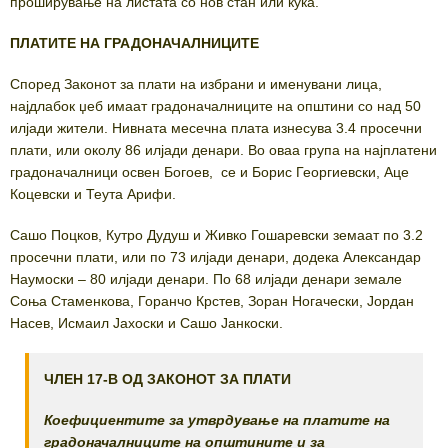
проширување на листата со нов стан или куќа.
ПЛАТИТЕ НА ГРАДОНАЧАЛНИЦИТЕ
Според Законот за плати на избрани и именувани лица,
најдлабок џеб имаат градоначалниците на општини со над 50
илјади жители. Нивната месечна плата изнесува 3.4 просечни
плати, или околу 86 илјади денари. Во оваа група на најплатени
градоначалници освен Богоев, се и Борис Георгиевски, Аце
Коцевски и Теута Арифи.
Сашо Поцков, Кутро Дудуш и Живко Гошаревски земаат по 3.2
просечни плати, или по 73 илјади денари, додека Александар
Наумоски – 80 илјади денари. По 68 илјади денари земале
Соња Стаменкова, Горанчо Крстев, Зоран Ногачески, Јордан
Насев, Исмаил Јахоски и Сашо Јанкоски.
ЧЛЕН 17-В ОД ЗАКОНОТ ЗА ПЛАТИ
Коефициентите за утврдување на платите на
градоначалниците на општините и за