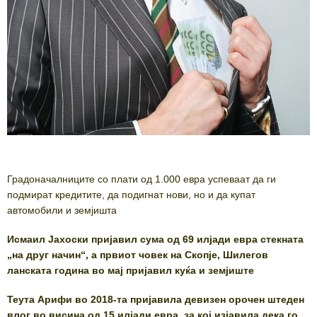
Градоначалниците со плати од 1.000 евра успеваат да ги
подмират кредитите, да подигнат нови, но и да купат
автомобили и земјишта
Исмаил Јахоски пријавил сума од 69 илјади евра стекната
„на друг начин“, а првиот човек на Скопје, Шилегов
ланската година во мај пријавил куќа и земјиште
Теута Арифи во 2018-та пријавила девизен орочен штеден
влог во висина од 15 илјади евра, за кој изјавила дека го