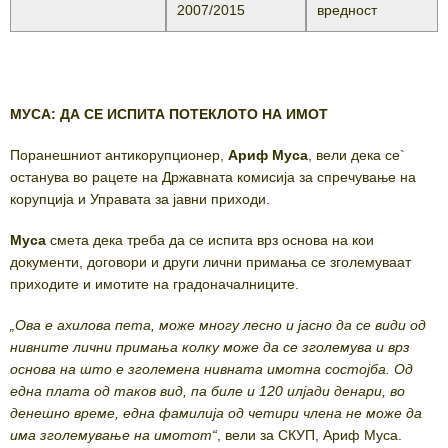
2007/2015
вредност
МУСА: ДА СЕ ИСПИТА ПОТЕКЛОТО НА ИМОТ
Поранешниот антикорупционер,
Ариф Муса
, вели дека се`
останува во рацете на Државната комисија за спречување на
корупција и Управата за јавни приходи.
Муса
смета дека треба да се испита врз основа на кои
документи, договори и други лични примања се зголемуваат
приходите и имотите на градоначалниците.
„Ова е ахилова пета, може многу лесно и јасно да се види од
нивните лични примања колку може да се зголемува и врз
основа на што е зголемена нивната имотна состојба. Од
една плата од таков вид, па биле и 120 илјади денари, во
денешно време, една фамилија од четири члена не може да
има зголемување на имотот“
, вели за СКУП, Ариф Муса.