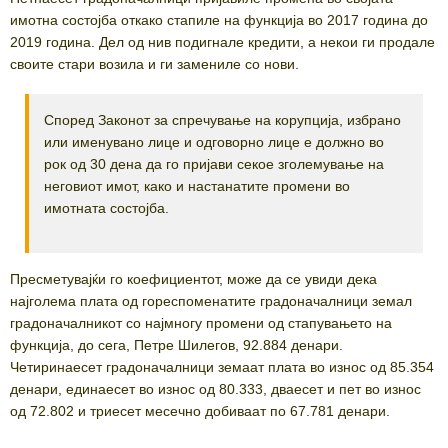
имотна состојба откако стапиле на функција во 2017 година до
2019 година. Дел од нив подигнале кредити, а некои ги продале
своите стари возила и ги замениле со нови.
Според Законот за спречување на корупција, избрано
или именувано лице и одговорно лице е должно во
рок од 30 дена да го пријави секое зголемување на
неговиот имот, како и настанатите промени во
имотната состојба.
Пресметувајќи го коефициентот, може да се увиди дека
најголема плата од гореспоменатите градоначалници земал
градоначалникот со најмногу промени од стапувањето на
функција, до сега, Петре Шилегов, 92.884 денари.
Четиринаесет градоначалници земаат плата во износ од 85.354
денари, единаесет во износ од 80.333, дваесет и пет во износ
од 72.802 и триесет месечно добиваат по 67.781 денари.