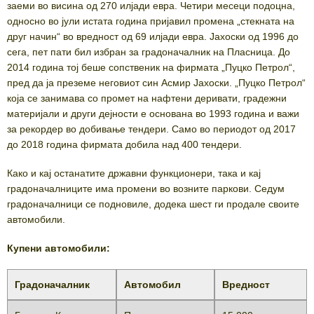
заеми во висина од 270 илјади евра. Четири месеци подоцна,
односно во јули истата година пријавил промена „стекната на
друг начин“ во вредност од 69 илјади евра. Јахоски од 1996 до
сега, пет пати бил избран за градоначалник на Пласница. До
2014 година тој беше сопственик на фирмата „Пуцко Петрол“,
пред да ја преземе неговиот син Асмир Јахоски. „Пуцко Петрол“
која се занимава со промет на нафтени деривати, градежни
материјали и други дејности е основана во 1993 година и важи
за рекордер во добивање тендери. Само во периодот од 2017
до 2018 година фирмата добила над 400 тендери.
Како и кај останатите државни функционери, така и кај
градоначалниците има промени во возните паркови. Седум
градоначалници се подновиле, додека шест ги продале своите
автомобили.
Купени автомобили:
Градоначалник
Автомобил
Вредност