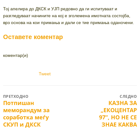
Тој апелира до ДКСК и УЈП редовно да ги испитуваат и
разгледуваат начините на кој е зголемена имотната состојба,
врз основа на кои примања и дали се тие примања оданочени.
Оставете коментар
коментар(и)
Tweet
Post
ПРЕТХОДНО
СЛЕДНО
Потпишан
КАЗНА ЗА
Previous
Next
navigation
меморандум за
„ЕКОЦЕНТАР
post:
post:
соработка меѓу
97“, НО НЕ СЕ
СКУП и ДКСК
ЗНАЕ КАКВА