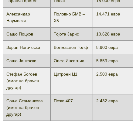
Горанчо Крстев
Пасат
15.000 евра
Александар
Половно БМВ –
14.471 евра
Наумоски
Х5
Сашо Поцков
Тојота Јарис
10.628 евра
Зоран Ногачески
Волксваген Голф
8.900 евра
Сашо Јанкоски
Опел Инсигниа
5.853 евра
Стефан Богоев
Цитроен Ц1
2.500 евра
(имот на брачен
другар)
Соња Стаменкова
Пежо 407
2.432 евра
(имот на брачен
другар)