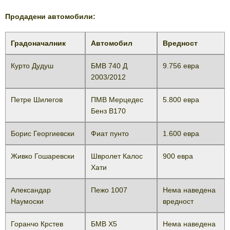
Продадени автомобили:
Градоначалник
Автомобил
Вредност
Курто Дудуш
БМВ 740 Д
9.756 евра
2003/2012
Петре Шилегов
ПМВ Мерцедес
5.800 eвра
Бенз B170
Борис Георгиевски
Фиат пунто
1.600 евра
Живко Гошаревски
Швролет Калос
900 евра
Хати
Александар
Пежо 1007
Нема наведена
Наумоски
вредност
Горанчо Крстев
БМВ Х5
Нема наведена