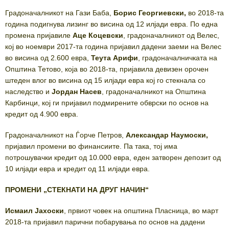
Градоначалникот на Гази Баба,
Борис Георгиевски,
во 2018-та
година подигнува лизинг во висина од 12 илјади евра. По една
промена пријавиле
Аце Коцевски
, градоначалникот од Велес,
кој во ноември 2017-та година пријавил дадени заеми на Велес
во висина од 2.600 евра,
Теута Арифи
, градоначалничката на
Општина Тетово, која во 2018-та, пријавила девизен орочен
штеден влог во висина од 15 илјади евра кој го стекнала со
наследство и
Јордан Насев
, градоначалникот на Општина
Карбинци, кој ги пријавил подмирените обврски по основ на
кредит од 4.900 евра.
Градоначалникот на Ѓорче Петров,
Александар Наумоски,
пријавил промени во финансиите. Па така, тој има
потрошувачки кредит од 10.000 евра, еден затворен депозит од
10 илјади евра и кредит од 11 илјади евра.
ПРОМЕНИ „СТЕКНАТИ НА ДРУГ НАЧИН“
Исмаил Јахоски
, првиот човек на општина Пласница, во март
2018-та пријавил парични побарувања по основ на дадени