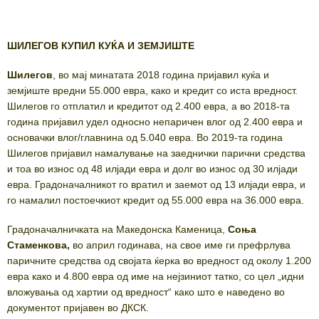
ШИЛЕГОВ КУПИЛ КУЌА И ЗЕМЈИШТЕ
Шилегов
, во мај минатата 2018 година пријавил куќа и
земјиште вредни 55.000 евра, како и кредит со иста вредност.
Шилегов го отплатил и кредитот од 2.400 евра, а во 2018-та
година пријавил удел односно непаричен влог од 2.400 евра и
основачки влог/главнина од 5.040 евра. Во 2019-та година
Шилегов пријавил намалување на заеднички парични средства
и тоа во износ од 48 илјади евра и долг во износ од 30 илјади
евра. Градоначалникот го вратил и заемот од 13 илјади евра, и
го намалил постоечкиот кредит од 55.000 евра на 36.000 евра.
Градоначалничката на Македонска Каменица,
Соња
Стаменкова,
во април годинава, на свое име ги префрлува
паричните средства од својата ќерка во вредност од околу 1.200
евра како и 4.800 евра од име на нејзиниот татко, со цел „идни
вложувања од хартии од вредност“ како што е наведено во
документот пријавен во ДКСК.