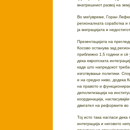
внатрешниот развој на земј
Во меѓувреме, Горан Лефко
регионалната соработка и 
ја миграцијата и недостиго
Презентацијата на прегледо
Косово останува зад регио
приближно 1,5 години и сè
дека европската интеграци
каде што напредокот треба
изготвување политики. Спо
е на средно ниво, додека 
на правото и функционирањ
деполитизација на институ
координација, нагласувајќи
двигател на реформите во 
Тој исто така нагласи дека
интеграција и неговото неп