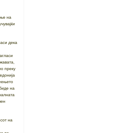
ање на
учувајќи
ласи дека
нагласи
жавата,
мо преку
кедонија
деењето
биде на
налната
чен
есот на
е