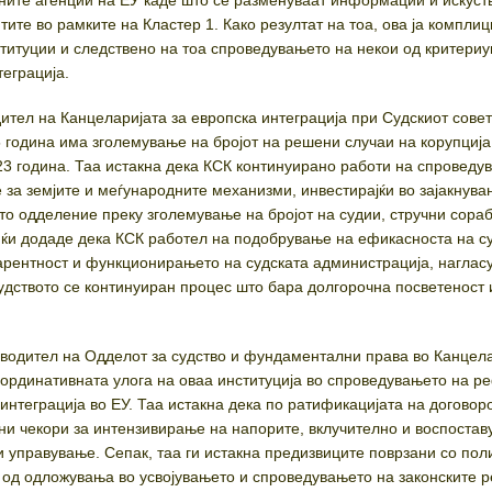
ните агенции на ЕУ каде што се разменуваат информации и искуст
ите во рамките на Кластер 1. Како резултат на тоа, ова ја компли
ституции и следствено на тоа спроведувањето на некои од критериу
теграција.
ител на Канцеларијата за европска интеграција при Судскиот совет
5 година има зголемување на бројот на решени случаи на корупција
3 година. Таа истакна дека КСК континуирано работи на спроведу
 за земјите и меѓународните механизми, инвестирајќи во зајакнува
то одделение преку зголемување на бројот на судии, стручни сора
ќи додаде дека КСК работел на подобрување на ефикасноста на су
рентност и функционирањето на судската администрација, нагласу
дството се континуиран процес што бара долгорочна посветеност 
водител на Одделот за судство и фундаментални права во Канцел
координативната улога на оваа институција во спроведувањето на 
интеграција во ЕУ. Таа истакна дека по ратификацијата на договоро
ени чекори за интензивирање на напорите, вклучително и воспоста
и управување. Сепак, таа ги истакна предизвиците поврзани со пол
т од одложувања во усвојувањето и спроведувањето на законските 