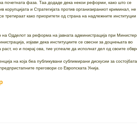
а почетната фаза. Таа додаде дека некои реформи, како што се
ив корупцијата и Стратегијата против организираниот криминал, не
се третираат како приоритети од страна на надлежните институции 
ор на Одделот за реформа на јавната администрација при Министер
инистрација, изјави дека институциите се свесни за доцнењата во
раст, но и покрај ова, тие успеале да исполнат дел од своите обвр
ција на која беа публикувани сублимирани дискусии за состојбата
 предпристапните преговори со Европската Унија.
р