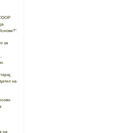
SCOOP
ја
Основи?“.
о за
,
о.
тарај,
дател на
осово
а
а на