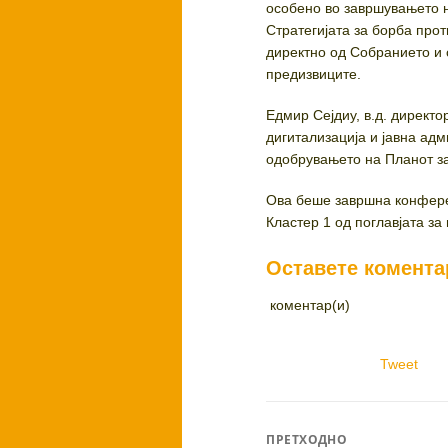
особено во завршувањето н
Стратегијата за борба прот
директно од Собранието и 
предизвиците.
Едмир Сејдиу, в.д. директ
дигитализација и јавна адм
одобрувањето на Планот за 
Ова беше завршна конферен
Кластер 1 од поглавјата за
Оставете комента
коментар(и)
Tweet
Post
ПРЕТХОДНО