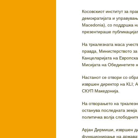
Косовскиот институт за пр
демократијата и управува
Macedonia), со поддршка н
презентираше публикацијат
На тркалезната маса учест
правда, Министерството за 
Канцеларијата на Европска
Мисијата на Обединетите н
Настанот се отвори со обр
извршен директор на KLI; 
СКУП Македонија.
На отворањето на тркалезн
останува последната земја 
политичка волја слободнит
Арјан Дирмиши, извршен ди
функционирање на државата