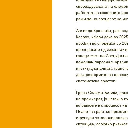
приклучи на специјализира
спроведувањето на елемент
работата на косовските ин
рамките на процесот на ин
Арлинда Красниќи, раковод
Косово, изјави дека во 202
профил во споредба со 202
препораките од извештаите
капацитетот на Специјално
помошен персонал. Красни
институционалната транспа
дека реформите во правосу
систематски пристап.
Греса Селими-Битиќи, рако
на премиерот, ја истакна 
во рамките на процесот на 
Планот за раст, се презем
структури за координација 
ситуација, особено ризико