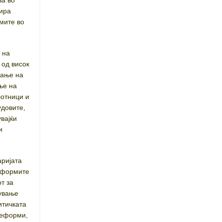
ва во
цира
мите во
 на
 од висок
вање на
ње на
ботници и
довите,
вајќи
и
аријата
реформите
т за
вување
итичката
реформи,