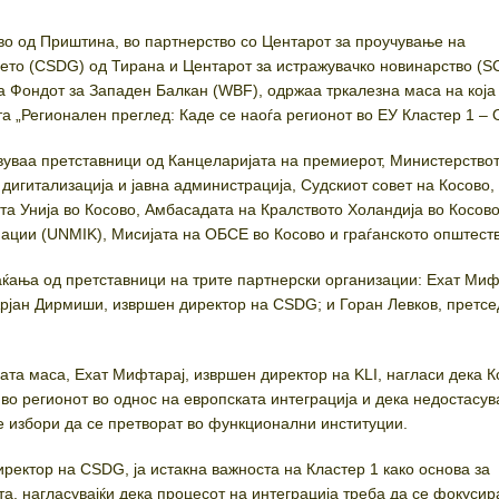
аво од Приштина, во партнерство со Центарот за проучување на
њето (CSDG) од Тирана и Центарот за истражувачко новинарство (
а Фондот за Западен Балкан (WBF), одржаа тркалезна маса на која 
а „Регионален преглед: Каде се наоѓа регионот во ЕУ Кластер 1 – 
вуваа претставници од Канцеларијата на премиерот, Министерствот
дигитализација и јавна администрација, Судскиот совет на Косово,
та Унија во Косово, Амбасадата на Кралството Холандија во Косово
ации (UNMIK), Мисијата на ОБСЕ во Косово и граѓанското општеств
аќања од претставници на трите партнерски организации: Ехат Миф
Арјан Дирмиши, извршен директор на CSDG; и Горан Левков, претсе
ата маса, Ехат Мифтарај, извршен директор на KLI, нагласи дека К
во регионот во однос на европската интеграција и дека недостасув
е избори да се претворат во функционални институции.
ректор на CSDG, ја истакна важноста на Кластер 1 како основа за
, нагласувајќи дека процесот на интеграција треба да се фокусир