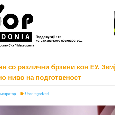
н со различни брзини кон ЕУ. Зем
но ниво на подготвеност
r
Categories
истратор
Uncategorized