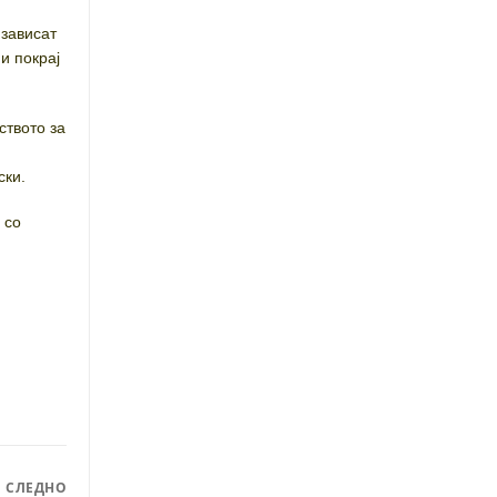
 зависат
и покрај
ството за
ски.
 со
СЛЕДНО