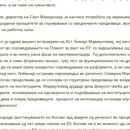
ите, а не само на членството.
в, директор на Скуп Македонија, ја нагласи потребата од зајакнув
градење капацитети за справување со заедничките предизвици, вкл
т на работна сила.
т ја одржа вишиот истражувач на KLI, Ќемајл Мармуллакај, кој наг
нот во спроведувањето на Планот за раст на ЕУ, со задоцнување од
 уште е во многу рана фаза на имплементација. Тој дополнително 
ја не е само формален процес, туку тест за функционалноста на др
 да се мери преку конкретно спроведување на реформите, а не са
ред него, Албанија останува најнапредна во регионот, Северна Ма
Косово продолжува да се соочува со структурни предизвици во вла
ето на институциите. Мармуллакај додаде дека фокусот треба да 
циите, зголемување на одговорноста и подобрување на институцио
 дека и покрај предизвиците, процесот на интеграција останува клу
регионот.
 поради заостанувањето на Косово зад земјите од регионот во проц
ризнавање од пет земји-членки на ЕУ, Косово не е во можност да с