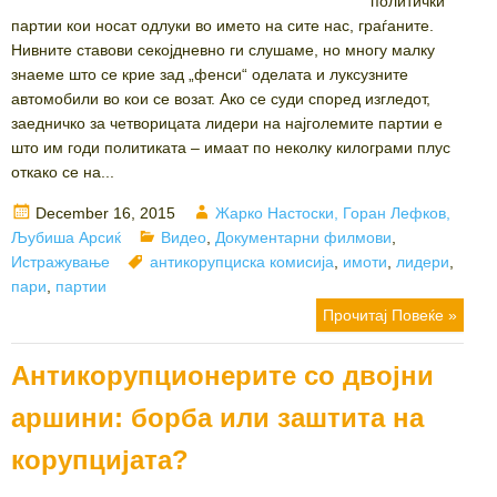
политички
партии кои носат одлуки во името на сите нас, граѓаните.
Нивните ставови секојдневно ги слушаме, но многу малку
знаеме што се крие зад „фенси“ оделата и луксузните
автомобили во кои се возат. Ако се суди според изгледот,
заедничко за четворицата лидери на најголемите партии е
што им годи политиката – имаат по неколку килограми плус
откако се на...
Posted
Author
December 16, 2015
Жарко Настоски, Горан Лефков,
on
Categories
Љубиша Арсиќ
Видео
,
Документарни филмови
,
Tags
Истражување
антикорупциска комисија
,
имоти
,
лидери
,
пари
,
партии
Прочитај Повеќе »
Антикорупционерите со двојни
аршини: борба или заштита на
корупцијата?