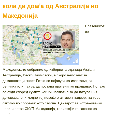
кола да доаѓа од Австралија во
Македонија
Пратеникот
во
Македонското собрание од изборната единица Азија и
Австралија, Васко Наумовски, е скоро непознат за
домашната јавност. Ретко се појавува за излагање, за
реплика или пак за да постави пратеничко прашање. Но, ако
се суди според сумите кои ги наплатил за да патува низ
државава, очигледно тој повеќе е активен надвор, на терен
отколку во собраниското столче. Центарот за истражувачко
новинарство СКУП-Македонија, користејќи го законот за