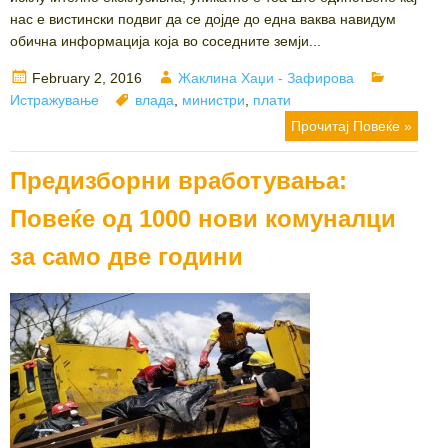
нас е вистински подвиг да се дојде до една ваква навидум
обична информација која во соседните земји...
Posted
Author
Categori
February 2, 2016
Жаклина Хаџи - Зафирова
on
Tags
Истражување
влада
,
министри
,
плати
Прочитај Повеќе »
Предизборни вработувања:
Повеќе од 1000 нови комуналци
за само две години