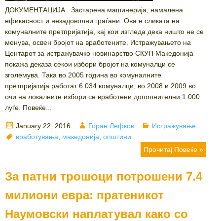
ДОКУМЕНТАЦИЈА Застарена машинерија, намалена
ефикасност и незадоволни граѓани. Ова е сликата на
комуналните претпријатија, кај кои изгледа дека ништо не се
менува, освен бројот на вработените. Истражувањето на
Центарот за истражувачко новинарство СКУП Македонија
покажа деказа секои избори бројот на комуналци се
зголемува. Така во 2005 година во комуналните
претпријатија работат 6.034 комуналци, во 2008 и 2009 во
очи на локалните избори се вработени дополнителни 1.000
луѓе. Повеќе...
Posted
Author
Categories
January 22, 2016
Горан Лефков
Истражување
on
Tags
вработувања
,
македонија
,
општини
Прочитај Повеќе »
За патни трошоци потрошени 7.4
милиони евра: пратеникот
Наумовски наплатувал како со