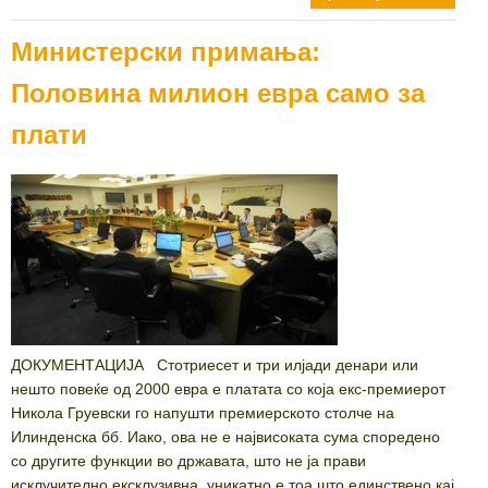
Министерски примања:
Половина милион евра само за
плати
ДОКУМЕНТАЦИЈА Стотриесет и три илјади денари или
нешто повеќе од 2000 евра е платата со која екс-премиерот
Никола Груевски го напушти премиерското столче на
Илинденска бб. Иако, ова не е највисоката сума споредено
со другите функции во државата, што не ја прави
исклучително ексклузивна, уникатно е тоа што единствено кај