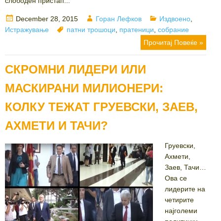
слободен пристап...
Posted
Author
Categories
December 28, 2015
Горан Лефков
Издвоено
,
on
Tags
Истражување
патни трошоци
,
пратеници
,
собрание
Прочитај Повеќе »
СКРОМНИ ЛИДЕРИ ИЛИ
МАСКИРАНИ МИЛИОНЕРИ:
КОЛКУ ТЕЖАТ ГРУЕВСКИ, ЗАЕВ,
АХМЕТИ И ТАЧИ?
Груевски,
Ахмети,
Заев, Тачи…
Ова се
лидерите на
четирите
најголеми