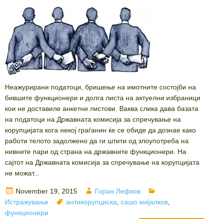
Неажурирани податоци, бришење на имотните состојби на
бившите функционери и долга листа на актуелни избраници
кои не доставиле анкетни листови. Ваква слика дава базата
на податоци на Државната комисија за спречување на
корупцијата кога некој граѓанин ќе се обиде да дознае како
работи телото задолжено да ги штити од злоупотреба на
нивните пари од страна на државните функционери. На
сајтот на Државната комисија за спречување на корупцијата
не можат...
Posted
Author
Categories
November 19, 2015
Горан Лефков
on
Tags
Истражување
антикорупциска
,
сашо мијалков
,
функционери