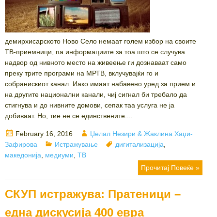
демирхисарското Ново Село немаат голем избор на своите
ТВ-приемници, па информациите за тоа што се случува
надвор од нивното место на живеење ги дознаваат само
преку трите програми на МРТВ, вклучувајќи го и
собранискиот канал. Иако имаат набавено уред за прием и
на другите национални канали, чиј сигнал би требало да
стигнува и до нивните домови, сепак таа услуга не ја
добиваат. Но, тие не се единствените....
Posted
Author
February 16, 2016
Џелал Незири & Жаклина Хаџи-
on
Categories
Tags
Зафирова
Истражување
дигитализација
,
македонија
,
медиуми
,
ТВ
Прочитај Повеќе »
СКУП истражува: Пратеници –
една дискусија 400 евра