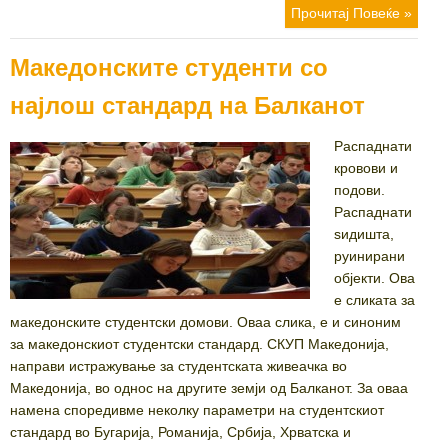
Прочитај Повеќе »
Македонските студенти со
најлош стандард на Балканот
Распаднати
кровови и
подови.
Распаднати
ѕидишта,
руинирани
објекти. Ова
е сликата за
македонските студентски домови. Оваа слика, е и синоним
за македонскиот студентски стандард. СКУП Македонија,
направи истражување за студентската живеачка во
Македонија, во однос на другите земји од Балканот. За оваа
намена споредивме неколку параметри на студентскиот
стандард во Бугарија, Романија, Србија, Хрватска и