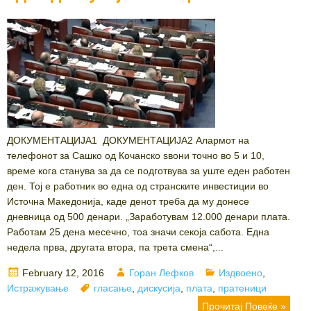
ДОКУМЕНТАЦИЈА1 ДОКУМЕНТАЦИЈА2 Aлармот на
телефонот за Сашко од Кочанско ѕвони точно во 5 и 10,
време кога станува за да се подготвува за уште еден работен
ден. Тој е работник во една од странските инвестиции во
Источна Македонија, каде денот треба да му донесе
дневница од 500 денари. „Заработувам 12.000 денари плата.
Работам 25 дена месечно, тоа значи секоја сабота. Една
недела прва, другата втора, па трета смена“,...
Posted
Author
Categories
February 12, 2016
Горан Лефков
Издвоено
,
on
Tags
Истражување
гласање
,
дискусија
,
плата
,
пратеници
Прочитај Повеќе »