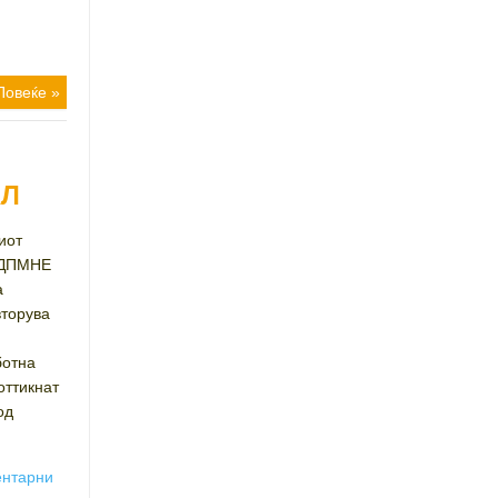
Повеќе »
АЛ
иот
О-ДПМНЕ
а
вторува
ботна
оттикнат
од
ентарни