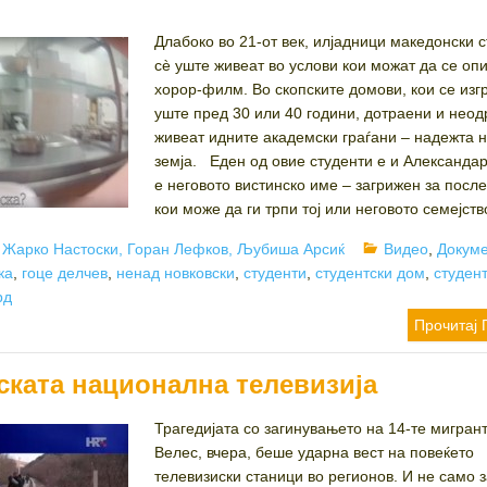
Длабоко во 21-от век, илјадници македонски 
сè уште живеат во услови кои можат да се оп
хорор-филм. Во скопските домови, кои се изг
уште пред 30 или 40 години, дотраени и неод
живеат идните академски граѓани – надежта 
земја. Еден од овие студенти е и Александар
е неговото вистинско име – загрижен за посл
кои може да ги трпи тој или неговото семејство
Author
Categories
Жарко Настоски, Горан Лефков, Љубиша Арсиќ
Видео
,
Докум
ка
,
гоце делчев
,
ненад новковски
,
студенти
,
студентски дом
,
студен
рд
Прочитај 
ската национална телевизија
Трагедијата со загинувањето на 14-те мигрант
Велес, вчера, беше ударна вест на повеќето
телевизиски станици во регионов. И не само 