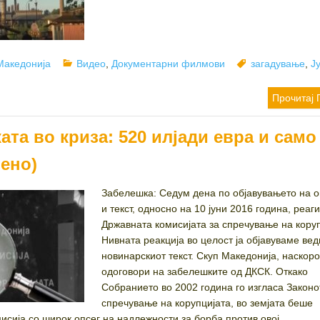
Categories
Tags
Македонија
Видео
,
Документарни филмови
загадување
,
Ј
Прочитај 
та во криза: 520 илјади евра и само
вено)
Забелешка: Седум дена по објавувањето на о
и текст, односно на 10 јуни 2016 година, реа
Државната комисијата за спречување на коруп
Нивната реакција во целост ја објавуваме ве
новинарскиот текст. Скуп Македонија, наскоро
одоговори на забелешките од ДКСК. Откако
Собранието во 2002 година го изгласа Законо
спречување на корупцијата, во земјата беше
сија со широк опсег на надлежности за борба против овој...