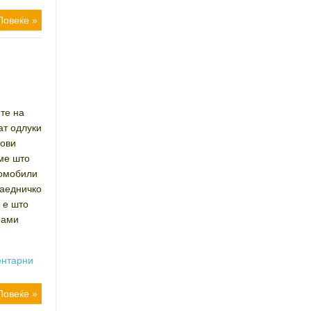
Повеќе »
те на
ат одлуки
вови
еме што
томобили
 заедничко
 е што
рами
ентарни
Повеќе »