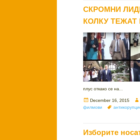
СКРОМНИ ЛИД
КОЛКУ ТЕЖАТ 
плус откако се на...
Posted
December 16, 2015
on
Tags
филмови
антикорупци
Изборите носа