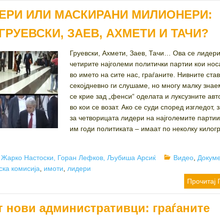
ЕРИ ИЛИ МАСКИРАНИ МИЛИОНЕРИ:
ГРУЕВСКИ, ЗАЕВ, АХМЕТИ И ТАЧИ?
Груевски, Ахмети, Заев, Тачи… Ова се лидери
четирите најголеми политички партии кои нос
во името на сите нас, граѓаните. Нивните ста
секојдневно ги слушаме, но многу малку зна
се крие зад „фенси“ оделата и луксузните ав
во кои се возат. Ако се суди според изгледот,
за четворицата лидери на најголемите партии
им годи политиката – имаат по неколку килог
Author
Categories
Жарко Настоски, Горан Лефков, Љубиша Арсиќ
Видео
,
Докум
ска комисија
,
имоти
,
лидери
Прочитај 
т нови административци: граѓаните