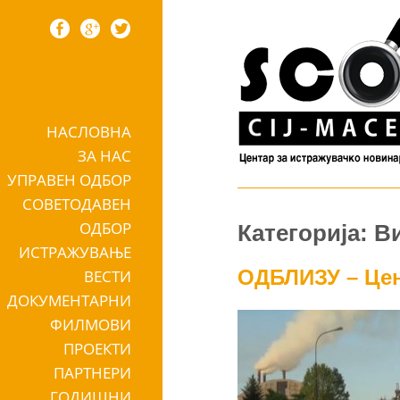
НАСЛОВНА
Skip to content
ЗА НАС
УПРАВЕН ОДБОР
СОВЕТОДАВЕН
ОДБОР
Категорија: В
ИСТРАЖУВАЊЕ
ОДБЛИЗУ – Цен
ВЕСТИ
ДОКУМЕНТАРНИ
ФИЛМОВИ
ПРОЕКТИ
ПАРТНЕРИ
ГОДИШНИ