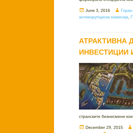
Posted
Autho
June 3, 2016
Горан
on
антикорупциска комисија
,
Г
АТРАКТИВНА 
ИНВЕСТИЦИИ 
странските бизнисмени кои 
Posted
December 29, 2015