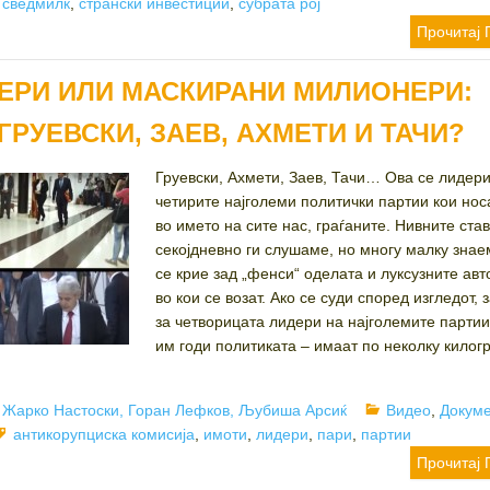
,
сведмилк
,
странски инвестиции
,
субрата рој
Прочитај 
ЕРИ ИЛИ МАСКИРАНИ МИЛИОНЕРИ:
ГРУЕВСКИ, ЗАЕВ, АХМЕТИ И ТАЧИ?
Груевски, Ахмети, Заев, Тачи… Ова се лидери
четирите најголеми политички партии кои нос
во името на сите нас, граѓаните. Нивните ста
секојдневно ги слушаме, но многу малку зна
се крие зад „фенси“ оделата и луксузните ав
во кои се возат. Ако се суди според изгледот,
за четворицата лидери на најголемите партии
им годи политиката – имаат по неколку килог
Author
Categories
Жарко Настоски, Горан Лефков, Љубиша Арсиќ
Видео
,
Докум
Tags
антикорупциска комисија
,
имоти
,
лидери
,
пари
,
партии
Прочитај 