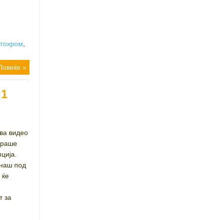
угохром
,
Повеќе »
 1
ва видео
гираше
ција.
днаш под
 ќе
т за