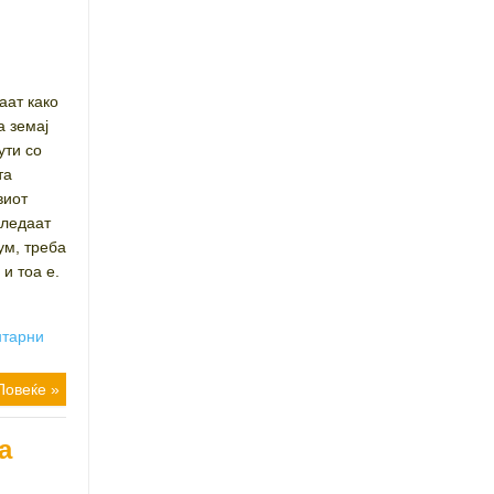
аат како
а земај
ути со
та
виот
гледаат
ум, треба
и тоа е.
нтарни
Повеќе »
а