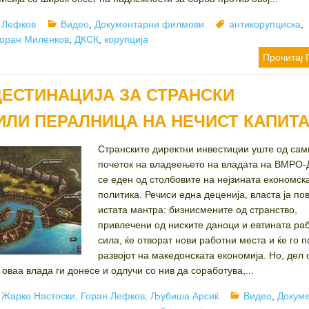
r
Categories
Tags
 Лефков
Видео
,
Документарни филмови
антикорупциска
,
оран Миленков
,
ДКСК
,
корупција
Прочитај 
ДЕСТИНАЦИЈА ЗА СТРАНСКИ
ИЛИ ПЕРАЛНИЦА НА НЕЧИСТ КАПИТ
Странските директни инвестиции уште од сам
почеток на владеењето на владата на ВМР
се еден од столбовите на нејзината економск
политика. Речиси една деценија, власта ја по
истата мантра: бизнисмените од странство,
привлечени од ниските даноци и евтината ра
сила, ќе отворат нови работни места и ќе го п
развојот на македонската економија. Но, дел 
оваа влада ги донесе и одлучи со нив да соработува,...
Author
Categories
Жарко Настоски, Горан Лефков, Љубиша Арсиќ
Видео
,
Докум