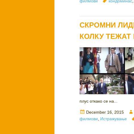
on
Tags
филмови
кондоминас
СКРОМНИ ЛИД
КОЛКУ ТЕЖАТ 
плус откако се на...
Posted
December 16, 2015
on
филмови
,
Истражување