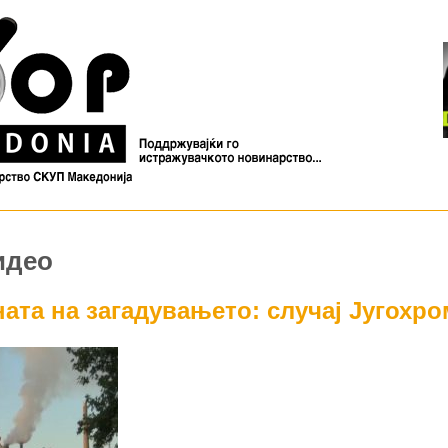
идео
ата на загадувањето: случај Југохро