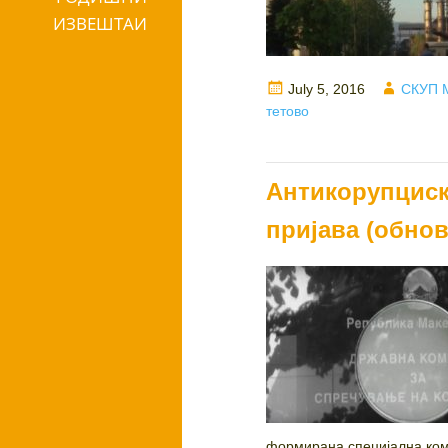
ИЗВЕШТАИ
Posted
Author
July 5, 2016
СКУП 
on
тетово
Антикорупциска
пријава (обно
формирана специјална коми