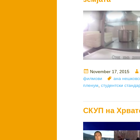
Posted
November 17, 2015
on
Tags
филмови
ана нешковс
пленум
,
студентски станда
СКУП на Хрват