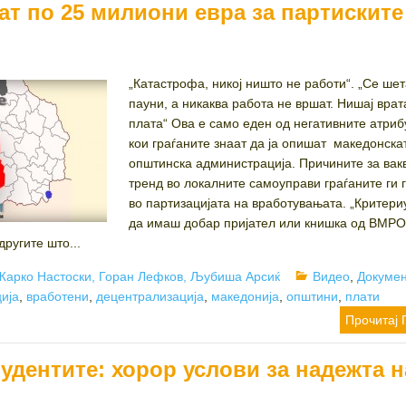
ат по 25 милиони евра за партиските
„Катастрофа, никој ништо не работи“. „Се шет
пауни, а никаква работа не вршат. Нишај врат
плата“ Ова е само еден од негативните атриб
кои граѓаните знаат да ја опишат македонска
општинска администрација. Причините за вак
тренд во локалните самоуправи граѓаните ги 
во партизацијата на вработувањата. „Критери
да имаш добар пријател или книшка од ВМРО 
ругите што...
Author
Categories
Жарко Настоски, Горан Лефков, Љубиша Арсиќ
Видео
,
Докуме
ија
,
вработени
,
децентрализација
,
македонија
,
општини
,
плати
Прочитај 
удентите: хорор услови за надежта н