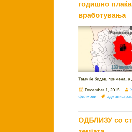
годишно плаќа
вработувања
Таму ќе бидеш примена, а д
Posted
December 1, 2015
on
Tags
филмови
администрац
ОДБЛИЗУ со ст
земјата