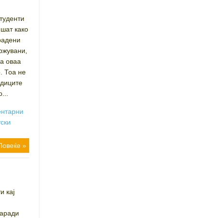
студенти
ишат како
радени
ржувани,
на оваа
. Тоа не
едиците
...
ентарни
тски
Повеќе »
и кај
заради