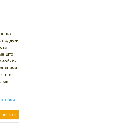
те на
ат одлуки
вови
еме што
томобили
 заедничко
 е што
рами
ентарни
Повеќе »