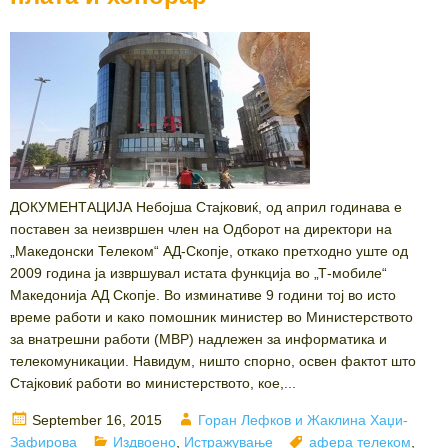
ДОКУМЕНТАЦИЈА Небојша Стајковиќ, од април годинава е
поставен за неизвршен член на Одборот на директори на
„Македонски Телеком“ АД-Скопје, откако претходно уште од
2009 година ја извршувал истата функција во „Т-мобиле“
Македонија АД Скопје. Во изминативе 9 години тој во исто
време работи и како помошник министер во Министерството
за внатрешни работи (МВР) надлежен за информатика и
телекомуникации. Навидум, ништо спорно, освен фактот што
Стајковиќ работи во министерството, кое,...
Posted
Author
September 16, 2015
Горан Лефков и Жаклина Хаџи-
on
Categories
Tags
Зафирова
Издвоено
,
Истражување
афера телеком
,