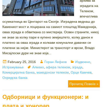
архива за
зградата на
Телеком,
впечатлива
осумкатница во Центарот на Скопје. Изградена веднаш до
Камениот мост и лоцирана на самиот плоштад Македонија,
оваа зграда е обвиткана со мистерија. Освен страните, никој
не знае за колку пари е купено земјиштето, колку данок е
платено за оваа зграда и колкави комунални давачки се
платени за нејзе. Министерот за транспорт и врски, Владо
Мисајлоски дури не знае која...
Posted
Author
Categories
February 25, 2016
Горан Лефков
Издвоено
,
on
Tags
Истражување
Алмако
,
афера телеком
,
зграда
,
Комерцијална банка
,
македонски телеком
,
Орце Камчев
,
Охридска банка
Прочитај Повеќе »
Одборници и функционери: и
плата и хонорар