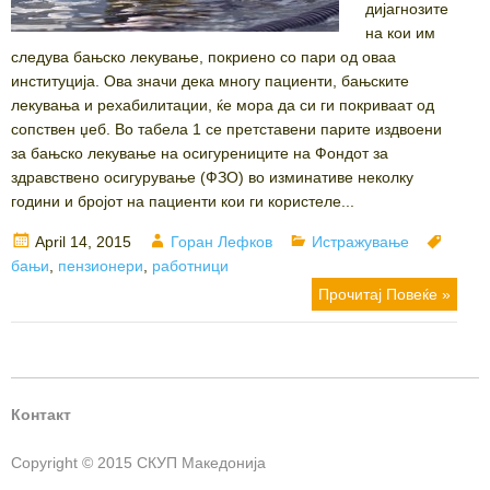
дијагнозите
на кои им
следува бањско лекување, покриено со пари од оваа
институција. Ова значи дека многу пациенти, бањските
лекувања и рехабилитации, ќе мора да си ги покриваат од
сопствен џеб. Во табела 1 се претставени парите издвоени
за бањско лекување на осигурениците на Фондот за
здравствено осигурување (ФЗО) во изминативе неколку
години и бројот на пациенти кои ги користеле...
Posted
Author
Categories
Tags
April 14, 2015
Горан Лефков
Истражување
on
бањи
,
пензионери
,
работници
Прочитај Повеќе »
Контакт
Copyright © 2015 СКУП Македонија