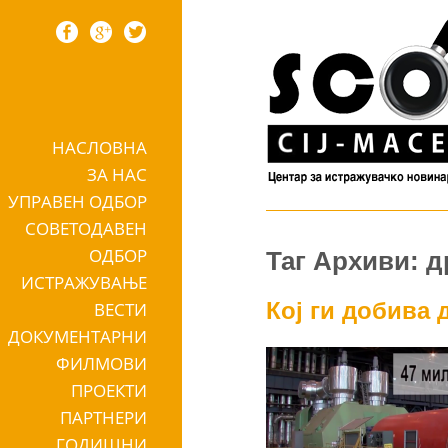
НАСЛОВНА
Skip to content
ЗА НАС
УПРАВЕН ОДБОР
СОВЕТОДАВЕН
ОДБОР
Таг Архиви: 
ИСТРАЖУВАЊЕ
Кој ги добива
ВЕСТИ
ДОКУМЕНТАРНИ
ФИЛМОВИ
ПРОЕКТИ
ПАРТНЕРИ
ГОДИШНИ