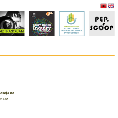
онија во
вната