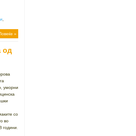
ии
,
Повеќе »
 од
ирова
га
о, уморни
ицинска
ешки
маките со
то во
8 години.