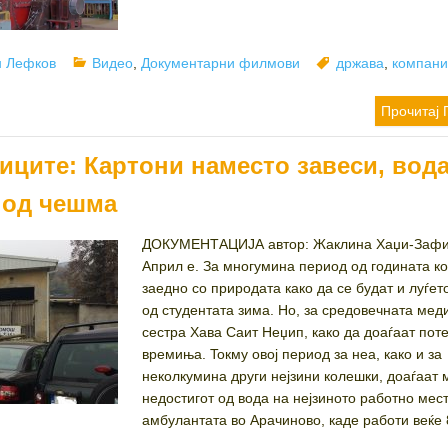
r
Categories
Tags
н Лефков
Видео
,
Документарни филмови
држава
,
компан
Прочитај 
иците: Картони наместо завеси, вода
 од чешма
ДОКУМЕНТАЦИЈА автор: Жаклина Хаџи-Заф
Април е. За многумина период од годината ко
заедно со природата како да се будат и луѓет
од студентата зима. Но, за средовечната мед
сестра Хава Саит Неџип, како да доаѓаат пот
времиња. Toкму овој период за неа, како и за
неколкумина други нејзини колешки, доаѓаат 
недостигот од вода на нејзиното работно мес
амбулантата во Арачиново, каде работи веќе 