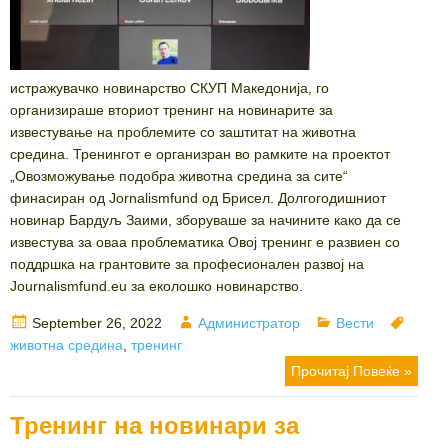
истражувачко новинарство СКУП Македонија, го
организираше вториот тренинг на новинарите за
известување на проблемите со заштитат на животна
средина. Тренингот е организран во рамките на проектот
„Овозможување подобра животна средина за сите“
финасиран од Jornalismfund од Брисел. Долгогодишниот
новинар Бардуљ Заими, зборуваше за начините како да се
известува за оваа проблематика Овој тренинг е развиен со
поддршка на грантовите за професионален развој на
Journalismfund.eu за еколошко новинарство.
Posted
Author
Categories
Tags
September 26, 2022
Администратор
Вести
on
животна средина
,
тренинг
Прочитај Повеќе »
Тренинг на новинари за