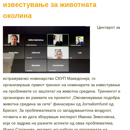
известување за животната
околина
Центарот за
истражувачко новинарство СКУП Македонија, го
организираше првиот тренинг на новинарите за известување
на проблемите со заштитат на животна средина. Тренингот е
организран во рамките на проектот „Овозможување подобра
животна средина за сите“ финасиран од Jornalismfund од
Брисел. За проблематиката со загадувањетона воздухот,
почвата и во дата зборуваше експерот Иванка Зивосовска,
која се задржа на разните аспекти од оваа проблематика.
Искра Стојанова, експерт, кој работи за програмата на...