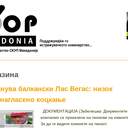
азина
нува балкански Лас Вегас: низок
енагласено коцкање
ДОКУМЕНТАЦИЈА (Забелешка: Документите 
компании се прикачени на линкови на нивнит
За да ги видите кликнете на линкот