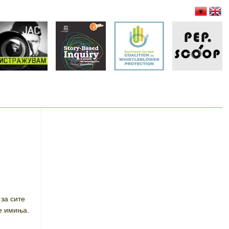
за сите
е имиња.