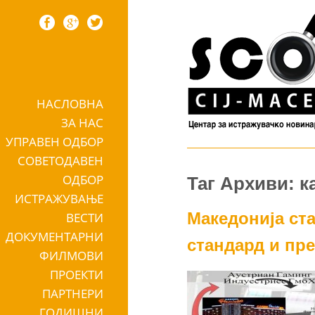
НАСЛОВНА
Skip to content
ЗА НАС
УПРАВЕН ОДБОР
СОВЕТОДАВЕН
ОДБОР
Таг Архиви: к
ИСТРАЖУВАЊЕ
Македонија ста
ВЕСТИ
ДОКУМЕНТАРНИ
стандард и пр
ФИЛМОВИ
ПРОЕКТИ
ПАРТНЕРИ
ГОДИШНИ