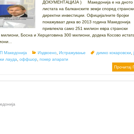
ДОКУМЕНТАЦИЈА ) Македонија е на дното
листата на балканските земји според странск
директни инвестиции. Официјалните бројки
покажуваат дека во 2013 година Македонија
привлекла само 251 милион евра странски
 милиони, Босна и Херцеговина 300 милиони, додека Косово истат
они...
or
Categories
Tags
П Македонија
Издвоено
,
Истражување
димко кокаровски
,
ки лауда
,
оффшор
,
покер апарати
Прочитај 
кедонија