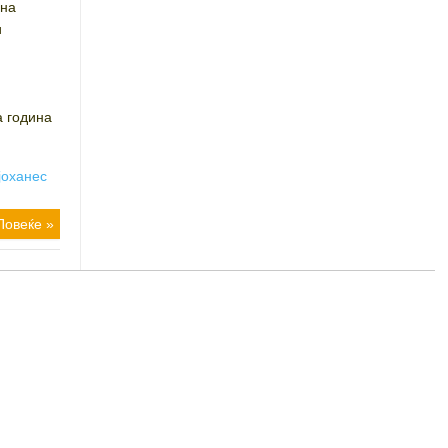
 на
и
а година
јоханес
Повеќе »