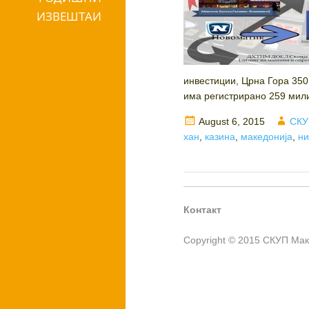
ИЗВЕШТАИ
инвестиции, Црна Гора 350
има регистрирано 259 мили
Posted
Auth
August 6, 2015
СКУ
on
хан
,
казина
,
македонија
,
ни
Контакт
Copyright © 2015 СКУП Ма