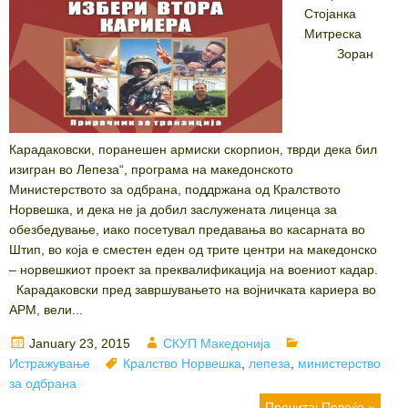
Стојанка
Митреска
Зоран
Карадаковски, поранешeн армиски скорпион, тврди дека бил
изигран во Лепеза“, програма на македонското
Министерството за одбрана, поддржана од Кралството
Норвешка, и дека не ја добил заслужената лиценца за
обезбедување, иако посетувал предавања во касарната во
Штип, во која е сместен еден од трите центри на македонско
– норвешкиот проект за преквалификација на воениот кадар.
Карадаковски пред завршувањето на војничката кариера во
АРМ, вели...
Posted
Author
Categories
January 23, 2015
СКУП Македонија
on
Tags
Истражување
Кралство Норвешка
,
лепеза
,
министерство
за одбрана
Прочитај Повеќе »