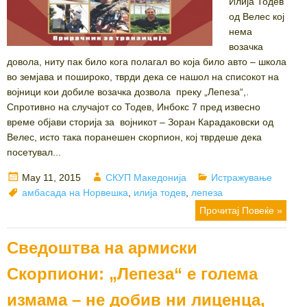
Илија Тодев
од Велес кој
нема
возачка
довола, ниту пак било кога полагал во која било авто – школа
во земјава и пошироко, тврди дека се нашол на списокот на
војници кои добиле возачка дозвола преку „Лепеза“,.
Спротивно на случајот со Тодев, Инбокс 7 пред извесно
време објави сторија за војникот – Зоран Карадаковски од
Велес, исто така поранешен скорпион, кој тврдеше дека
посетувал...
Posted
Author
Categories
May 11, 2015
СКУП Македонија
Истражување
on
Tags
амбасада на Норвешка
,
илија тодев
,
лепеза
Прочитај Повеќе »
Сведоштва на армиски
Скорпиони: „Лепеза“ е голема
измама – не добив ни лиценца,