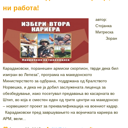
ни работа!
автор:
Стојанка
Митреска
Зоран
Карадаковски, поранешeн армиски скорпион, тврди дека бил
изигран во Лепеза“, програма на македонското
Министерството за одбрана, поддржана од Кралството
Норвешка, и дека не ја добил заслужената лиценца за
обезбедување, иако посетувал предавања во касарната во
Штип, во која е сместен еден од трите центри на македонско
– норвешкиот проект за преквалификација на воениот кадар.
Карадаковски пред завршувањето на војничката кариера во
АРМ, вели...