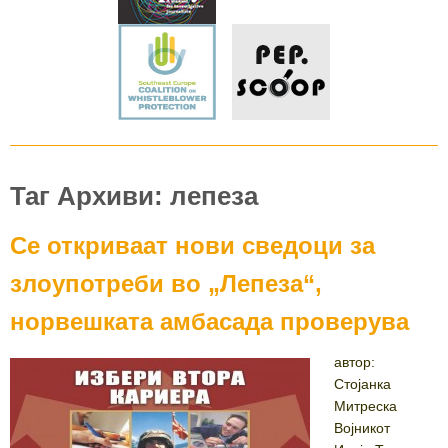
Таг Архиви: лепеза
Се откриваат нови сведоци за
злоупотреби во „Лепеза“,
норвешката амбасада проверува
автор:
Стојанка
Митреска
Војникот