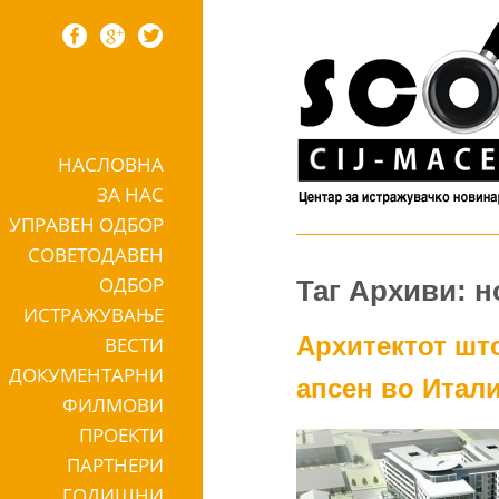
НАСЛОВНА
Skip to content
ЗА НАС
УПРАВЕН ОДБОР
СОВЕТОДАВЕН
ОДБОР
Таг Архиви: н
ИСТРАЖУВАЊЕ
Архитектот што
ВЕСТИ
ДОКУМЕНТАРНИ
апсен во Итали
ФИЛМОВИ
ПРОЕКТИ
ПАРТНЕРИ
ГОДИШНИ