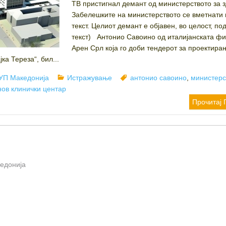
ТВ пристигнал демант од министерството за з
Забелешките на министерството се вметнати 
текст. Целиот демант е објавен, во целост, под
текст) Антонио Савоино од италијанската ф
Арен Срл која го доби тендерот за проектира
ка Тереза“, бил...
hor
Categories
Tags
УП Македонија
Истражување
антонио савоино
,
министерс
нов клинички центар
Прочитај 
кедонија