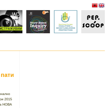
 пати
инално
ари 2015
на НОВА