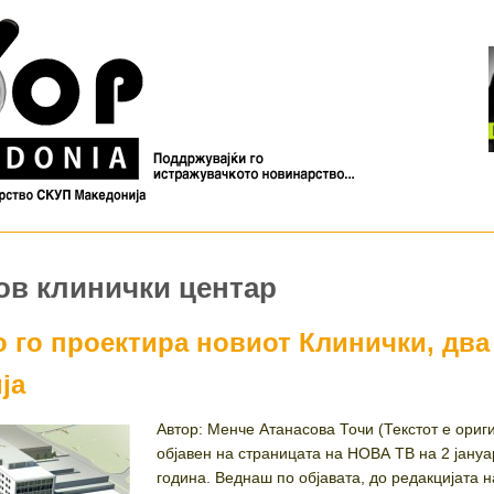
ов клинички центар
 го проектира новиот Клинички, два
ја
Автор: Менче Атанасова Точи (Текстот е ориг
објавен на страницата на НОВА ТВ на 2 јану
година. Веднаш по објавата, до редакцијата 