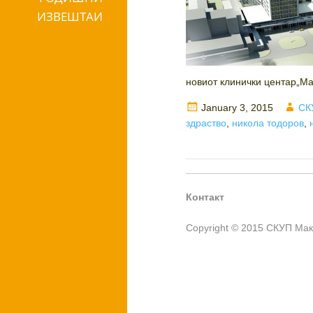
ИЗВЕШТАИ
новиот клинички центар„Мај
Posted
Aut
January 3, 2015
СК
on
здраство
,
никола тодоров
,
Контакт
Copyright © 2015 СКУП Ма