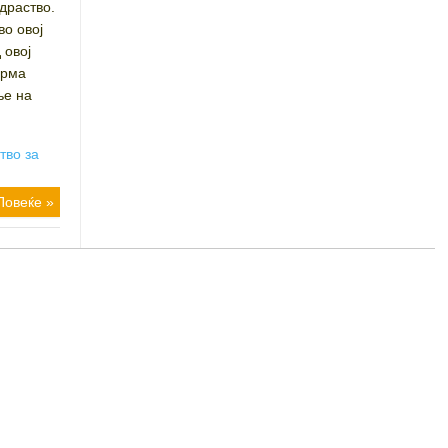
драство.
во овој
 овој
ирма
ње на
тво за
Повеќе »