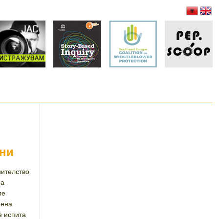
ани
нителство
 а
ле
рена
е испита