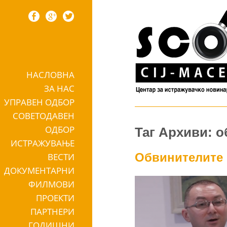
НАСЛОВНА
Skip to content
ЗА НАС
УПРАВЕН ОДБОР
СОВЕТОДАВЕН
ОДБОР
Таг Архиви: 
ИСТРАЖУВАЊЕ
Обвинителите 
ВЕСТИ
ДОКУМЕНТАРНИ
ФИЛМОВИ
ПРОЕКТИ
ПАРТНЕРИ
ГОДИШНИ