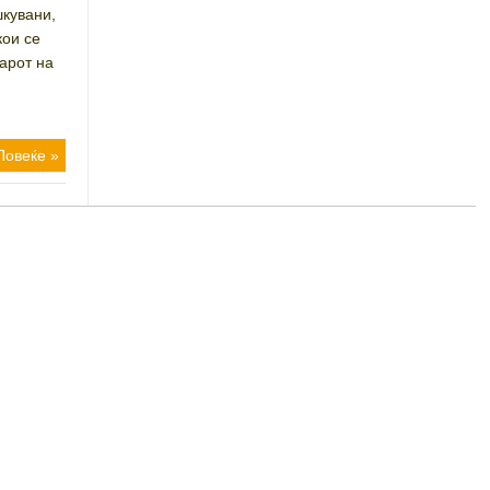
кувани,
кои се
тарот на
Повеќе »