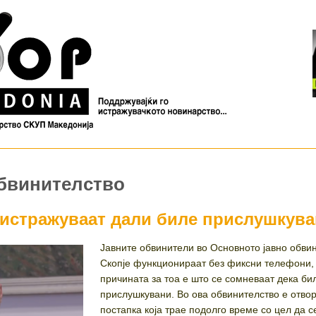
обвинителство
истражуваат дали биле прислушкув
Јавните обвинители во Основното јавно обви
Скопје функционираат без фиксни телефони,
причината за тоа е што се сомневаат дека би
прислушкувани. Во ова обвинителство е отво
постапка која трае подолго време со цел да с