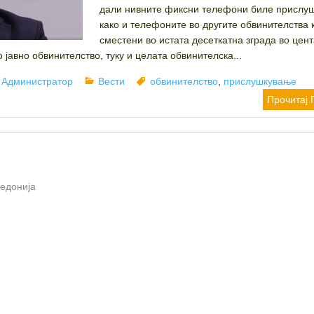
дали нивните фиксни телефони биле прислуш
како и телефоните во другите обвинителства 
сместени во истата десеткатна зграда во цен
 јавно обвинителство, туку и целата обвинителска...
Author
Categories
Tags
Администратор
Вести
обвинителство
,
прислушкување
Прочитај 
кедонија