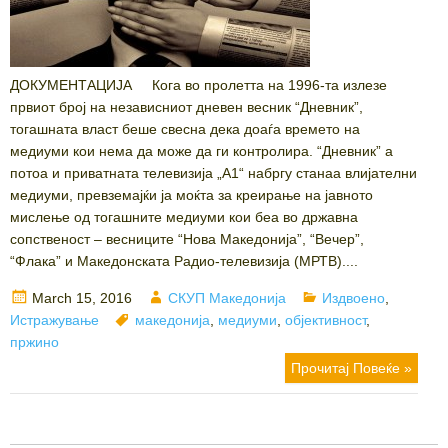
ДОКУМЕНТАЦИЈА Кога во пролетта на 1996-та излезе
првиот број на независниот дневен весник “Дневник”,
тогашната власт беше свесна дека доаѓа времето на
медиуми кои нема да може да ги контролира. “Дневник” а
потоа и приватната телевизија „А1“ набргу станаа влијателни
медиуми, превземајќи ја моќта за креирање на јавното
мислење од тогашните медиуми кои беа во државна
сопственост – весниците “Нова Македонија”, “Вечер”,
“Флака” и Македонската Радио-телевизија (МРТВ)....
Posted
Author
Categories
March 15, 2016
СКУП Македонија
Издвоено
,
on
Tags
Истражување
македонија
,
медиуми
,
објективност
,
пржино
Прочитај Повеќе »