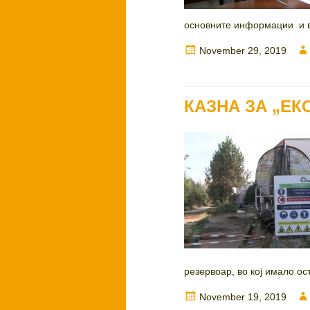
основните информации и вр
Posted
November 29, 2019
on
КАЗНА ЗА „ЕК
резервоар, во кој имало ост
Posted
November 19, 2019