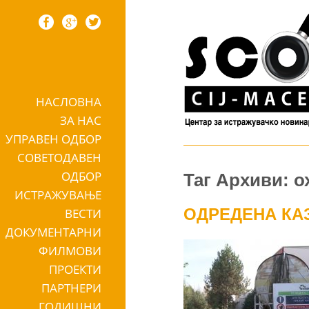
НАСЛОВНА
Skip to content
ЗА НАС
УПРАВЕН ОДБОР
СОВЕТОДАВЕН
ОДБОР
Таг Архиви: о
ИСТРАЖУВАЊЕ
ОДРЕДЕНА КАЗ
ВЕСТИ
ДОКУМЕНТАРНИ
ФИЛМОВИ
ПРОЕКТИ
ПАРТНЕРИ
ГОДИШНИ