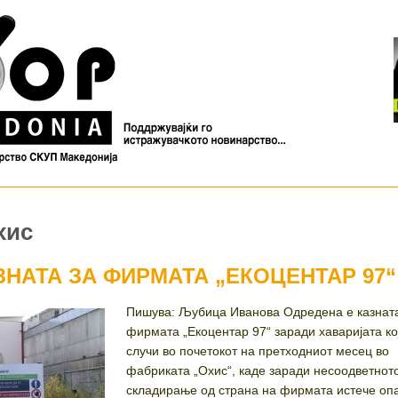
хис
НАТА ЗА ФИРМАТА „ЕКОЦЕНТАР 97“
Пишува: Љубица Иванова Одредена е казната
фирмата „Екоцентар 97“ заради хаваријата ко
случи во почетокот на претходниот месец во
фабриката „Охис“, каде заради несоодветнот
складирање од страна на фирмата истече оп