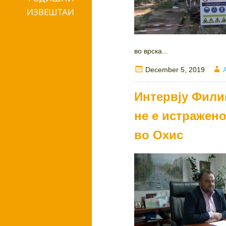
ИЗВЕШТАИ
во врска...
Posted
December 5, 2019
on
Интервју Фили
не е истражено
во Охис