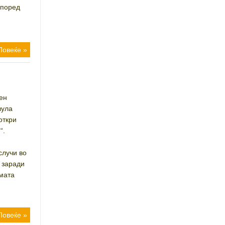
според
Повеќе »
ен
зула
откри
“.
случи во
 заради
мата
Повеќе »