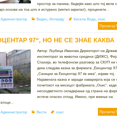
простор за паника, бидејќи како што тој вели 
з основа на тоа што е истурено (метил акрилат), проценети...
Author
Categories
Tags
Администратор
Видео
,
Интервју
Кисела Вода
,
охис
Прочитај 
ОЦЕНТАР 97“, НО НЕ СЕ ЗНАЕ КАКВА
Автор: Љубица Иванова Директорот на Држав
инспекторат за животна средина (ДИЖС), Феј
Спахија, во телефонски разговор за СКУП ни 
дека следува казна за фирмата „Екоцентар 97
„Санкции за Екоцентар 97 ќе има“, изјави тој.
Најавената казна е заради хаваријата која се 
почетокот на месецот фабриката „Охис“, каде
несоодветното складирање од страна на фир
истече опасен отпад. Имено, при миење на
атоци...
Author
Categories
Tags
Прочитај 
Администратор
Вести
охис