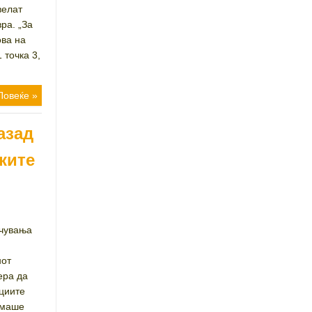
велат
ра. „За
ова на
 точка 3,
Повеќе »
азад
ките
учувања
нот
ера да
ациите
емаше