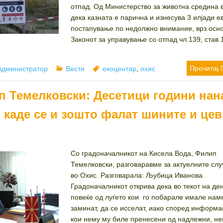
отпад. Од Министерство за животна средина 
дека казната е парична и изнесува 3 илјади ев
постапување по недолжно внимание, врз осн
Законот за управување со отпад чл.139, став 1
Author
Categories
Tags
Прочитај 
Администратор
Вести
екоцентар
,
охис
п Темелковски: Десетици години нан
 каде се и зошто фалат шините и цев
Со градоначалникот на Кисела Вода, Филип
Темелковски, разговаравме за актуелните сл
во Охис. Разговарала: Љубица Иванова
Градоначалникот открива дека во текот на де
повеќе од луѓето кои го побарале имале нам
заминат, да се исселат, иако според информ
кои нему му биле пренесени од надлежни, н