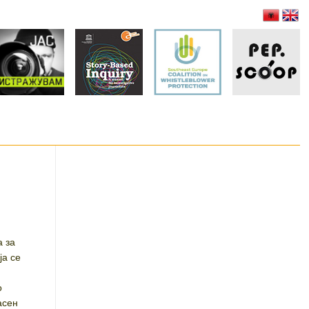
 за
ја се
о
асен