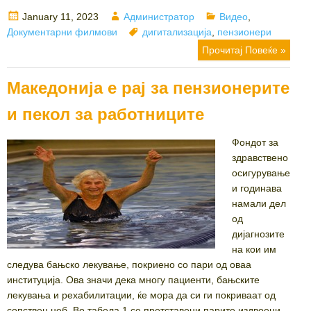
Posted
Author
Categories
January 11, 2023
Администратор
Видео
,
on
Tags
Документарни филмови
дигитализација
,
пензионери
Прочитај Повеќе »
Македонија е рај за пензионерите
и пекол за работниците
Фондот за
здравствено
осигурување
и годинава
намали дел
од
дијагнозите
на кои им
следува бањско лекување, покриено со пари од оваа
институција. Ова значи дека многу пациенти, бањските
лекувања и рехабилитации, ќе мора да си ги покриваат од
сопствен џеб. Во табела 1 се претставени парите издвоени