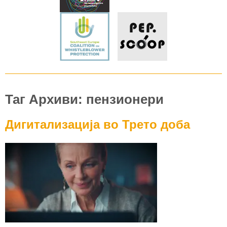
Таг Архиви: пензионери
Дигитализација во Трето доба