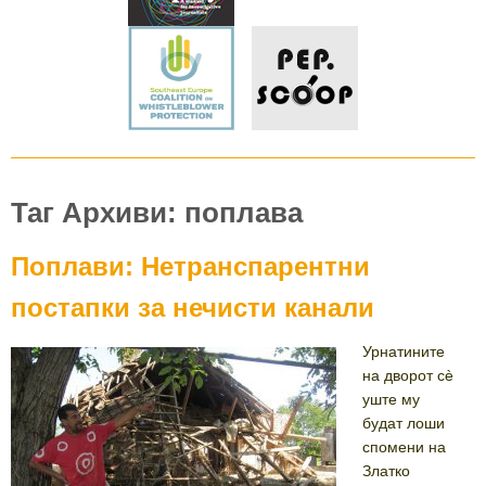
Таг Архиви: поплава
Поплави: Нетранспарентни
постапки за нечисти канали
Урнатините
на дворот сè
уште му
будат лоши
спомени на
Златко