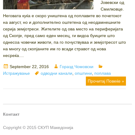
Јовевски од
Смилковце.
Неговата куќа е скоро уништена од поплавите во почетокот
на август, но и дополнително оштетена од неодамнешните
серија земјотреси. Жителите од ова место на периферијата
од Скопје, пред само еден месец, ги видоа буиците што
однесоа човечки животи, па го почуствуваа и земјотресот што
на многу од скопјаните им го всади стравот од нова
несреќа....
Posted
Author
Categories
September 22, 2016
Горазд Чомовски
on
Tags
Истражување
одводни канали
,
општини
,
поплава
Прочитај Повеќе »
Контакт
Copyright © 2015 СКУП Македонија