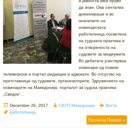
а јавноста има право
да знае. Ова синтагма
доминираше и во
анализите на
новинарската
работилница посветена
на судската практика и
на отвореноста на
судовите за медиумите.
Во дебатата учествуваа
новинари од повеќе
телевизиски и портал редакции и адвокати. Во отсуство на
претставници од судовите, организаторите, Здружението на
новинарите на Македонија, порталот за судска практика
„Сведок“...
Posted
Author
Categories
December 26, 2017
СКУП Македонија
Вести
on
Tags
работилница
Прочитај Повеќе »