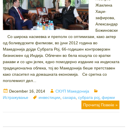
Жаклина
Хаџи-
зафирова,
Александар
Божиновски
Со широка насмевка и преполн со оптимизам, како актер
од боливудските филмови, во јуни 2012 година во
Македонија дојде Субрата Рој, 66-годишен контроверзен
бизнисмен од Индија. Облечен во бела кошула со кратки
ракави и со црн јелек, едно помодерно издание на индиската
традиционална облека, тој во Македонија беше претставен
како спасител на домашната економија. Се сретна со
поголемиот дел...
Posted
Author
Categories
December 16, 2014
СКУП Македонија
on
Tags
Истражување
инвестиции
,
сахара
,
субрата рој
,
фирми
Прочитај Повеќе »