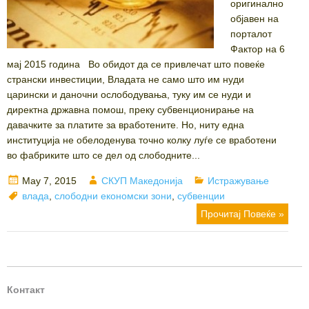
оригинално
објавен на
порталот
Фактор на 6
мај 2015 година Во обидот да се привлечат што повеќе
странски инвестиции, Владата не само што им нуди
царински и даночни ослободувања, туку им се нуди и
директна државна помош, преку субвенционирање на
давачките за платите за вработените. Но, ниту една
институција не обелоденува точно колку луѓе се вработени
во фабриките што се дел од слободните...
Posted
Author
Categories
May 7, 2015
СКУП Македонија
Истражување
on
Tags
влада
,
слободни економски зони
,
субвенции
Прочитај Повеќе »
Контакт