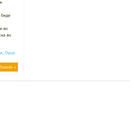
и.
 биде
и во
ска во
и
,
Орце
Повеќе »