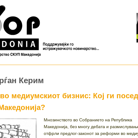
Срѓан Керим
во медиумскиот бизнис: Кој ги посе
Македонија?
Мнозинството во Собранието на Република
Македонија, без многу дебата и размислување
отфрли предлог-законот за реформи во меди