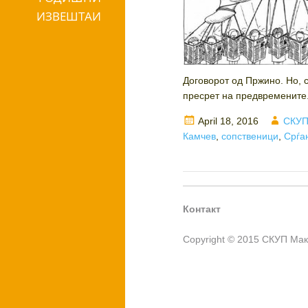
ИЗВЕШТАИ
Договорот од Пржино. Но, 
пресрет на предвремените.
Posted
Autho
April 18, 2016
СКУП
on
Камчев
,
сопственици
,
Срѓа
Контакт
Copyright © 2015 СКУП Ма