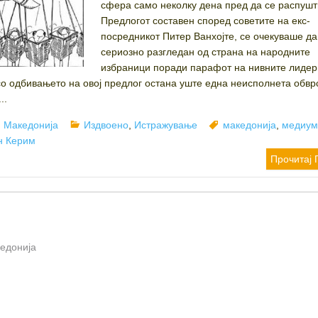
сфера само неколку дена пред да се распушт
Предлогот составен според советите на екс-
посредникот Питер Ванхојте, се очекуваше да
сериозно разгледан од страна на народните
избраници поради парафот на нивните лидер
со одбивањето на овој предлог остана уште една неисполнета обвр
..
r
Categories
Tags
 Македонија
Издвоено
,
Истражување
македонија
,
медиум
н Керим
Прочитај 
кедонија