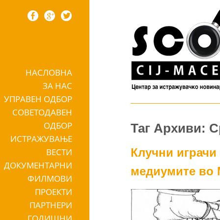
НАСЛОВНА
Skip to content
ЗА НАС
УПРАВЕН ОДБОР
СОВЕТОДАВЕН
ОДБОР
Таг Архиви: 
ИСТРАЖУВАЊЕ
Клучни играчи 
ВЕСТИ
ДОКУМЕНТАРНИ
медиумите во 
ФИЛМОВИ
ПРОЕКТИ
ПАРТНЕРИ
ГОДИШНИ