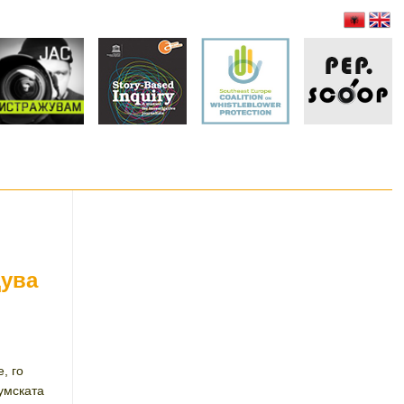
дува
, го
умската