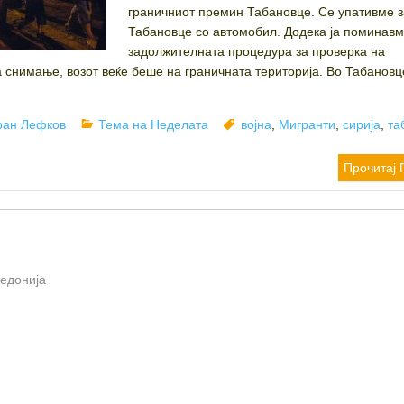
граничниот премин Табановце. Се упативме з
Табановце со автомобил. Додека ја поминав
задолжителната процедура за проверка на
а снимање, возот веќе беше на граничната територија. Во Табановц
thor
Categories
Tags
ран Лефков
Тема на Неделата
војна
,
Мигранти
,
сирија
,
та
Прочитај 
кедонија