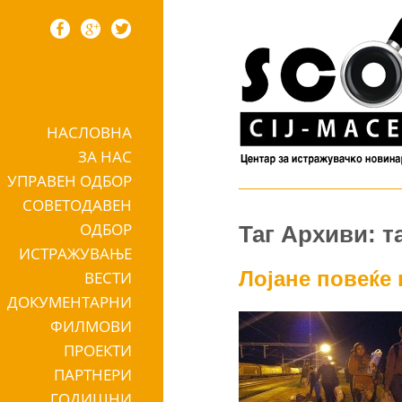
НАСЛОВНА
Skip to content
ЗА НАС
УПРАВЕН ОДБОР
СОВЕТОДАВЕН
ОДБОР
Таг Архиви: 
ИСТРАЖУВАЊЕ
Лојане повеќе 
ВЕСТИ
ДОКУМЕНТАРНИ
ФИЛМОВИ
ПРОЕКТИ
ПАРТНЕРИ
ГОДИШНИ