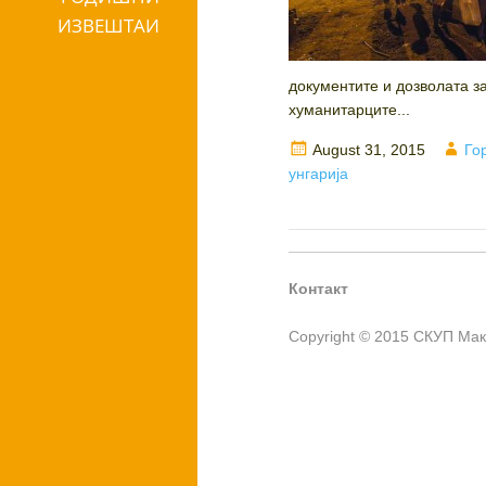
ИЗВЕШТАИ
документите и дозволата з
хуманитарците...
Posted
Au
August 31, 2015
Го
on
унгарија
Контакт
Copyright © 2015 СКУП Ма