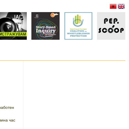
.
работен
вина час