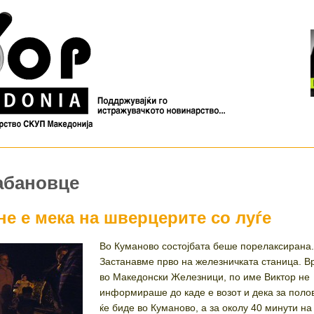
табановце
не е мека на шверцерите со луѓе
Во Куманово состојбата беше порелаксирана
Застанавме прво на железничката станица. В
во Македонски Железници, по име Виктор не
информираше до каде е возот и дека за поло
ќе биде во Куманово, а за околу 40 минути на