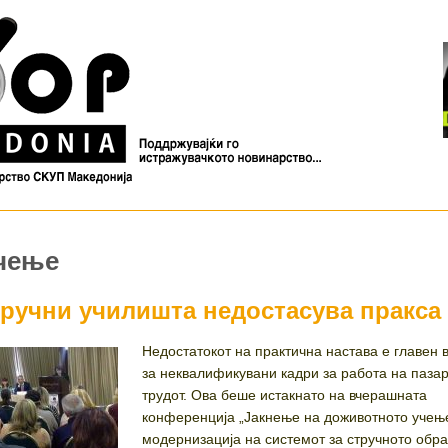
учење
тручни училишта недостасува пракса
Недостатокот на практична настава е главен 
за неквалификувани кадри за работа на пазар
трудот. Ова беше истакнато на вчерашната
конференција „Јакнење на доживотното учењ
модернизација на системот за стручното обр