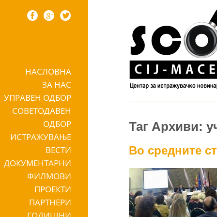
НАСЛОВНА
Skip to content
ЗА НАС
УПРАВЕН ОДБОР
СОВЕТОДАВЕН
ОДБОР
Таг Архиви: 
ИСТРАЖУВАЊЕ
Во средните с
ВЕСТИ
ДОКУМЕНТАРНИ
ФИЛМОВИ
ПРОЕКТИ
ПАРТНЕРИ
ГОДИШНИ