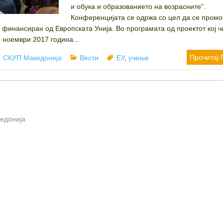
и обука и образованието на возрасните”.
Конференцијата се одржа со цел да се пром
 финансиран од Европската Унија. Во програмата од проектот кој ч
о ноември 2017 година...
Author
Categories
Tags
Прочитај 
СКУП Македонија
Вести
ЕУ
,
учење
кедонија