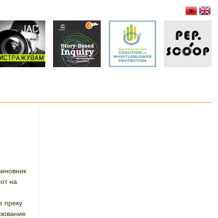
виновник
от на
е преку
азование