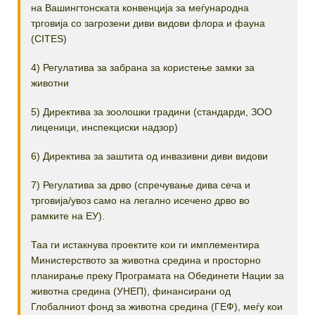
на Вашингтонската конвенција за меѓународна
трговија со загрозени диви видови флора и фауна
(CITES)
4) Регулатива за забрана за користење замки за
животни
5) Директива за зоолошки градини (стандарди, ЗОО
лиценици, инспекциски надзор)
6) Директива за заштита од инвазивни диви видови
7) Регулатива за дрво (спречување дива сеча и
трговија/увоз само на легално исечено дрво во
рамките на ЕУ).
Таа ги истакнува проектите кои ги имплементира
Министерството за животна средина и просторно
планирање преку Програмата на Обединети Нации за
животна средина (УНЕП), финансирани од
Глобалниот фонд за животна средина (ГЕФ), меѓу кои