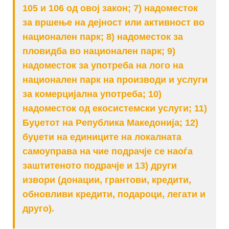
105 и 106 од овој закон; 7) надоместок
за вршење на дејност или активност во
национален парк; 8) надоместок за
пловидба во национален парк; 9)
надоместок за употреба на лого на
национален парк на производи и услуги
за комерцијална употреба; 10)
надоместок од екосистемски услуги; 11)
Буџетот на Република Македонија; 12)
буџети на единиците на локалната
самоуправа на чие подрачје се наоѓа
заштитеното подрачје и 13) други
извори (донации, грантови, кредити,
обновливи кредити, подароци, легати и
друго).