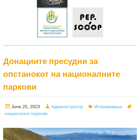
Донациите пресудни за
опстанокот на националните
паркови
Posted
Author
Categories
Ta
June 25, 2023
Администратор
Истражување
on
национални паркови