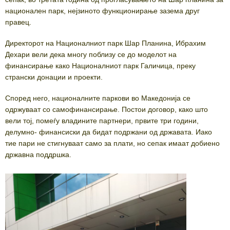
национален парк, нејзиното функционирање зазема друг
правец.
Директорот на Националниот парк Шар Планина, Ибрахим
Дехари вели дека многу поблизу се до моделот на
финансирање како Националниот парк Галичица, преку
странски донации и проекти.
Според него, националните паркови во Македонија се
одржуваат со самофинансирање. Постои договор, како што
вели тој, помеѓу владините партнери, првите три години,
делумно- финансиски да бидат подржани од државата. Иако
тие пари не стигнуваат само за плати, но сепак имаат добиено
државна поддршка.