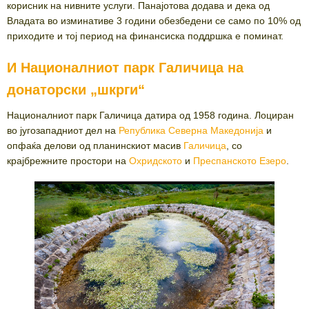
корисник на нивните услуги. Панајотова додава и дека од
Владата во изминативе 3 години обезбедени се само по 10% од
приходите и тој период на финансиска поддршка е поминат.
И Националниот парк Галичица на
донаторски „шкрги“
Националниот парк Галичица датира од 1958 година. Лоциран
во југозападниот дел на
Република Северна Македонија
и
опфаќа делови од планинскиот масив
Галичица
, со
крајбрежните простори на
Охридското
и
Преспанското Езеро
.