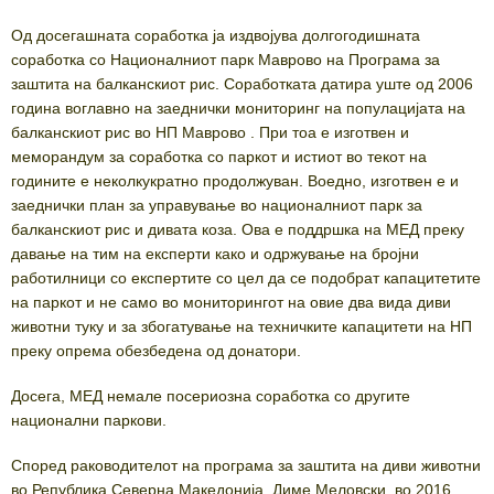
Од досегашната соработка ја издвојува долгогодишната
соработка со Националниот парк Маврово на Програма за
заштита на балканскиот рис. Соработката датира уште од 2006
година воглавно на заеднички мониторинг на популацијата на
балканскиот рис во НП Маврово . При тоа е изготвен и
меморандум за соработка со паркот и истиот во текот на
годините е неколкукратно продолжуван. Воедно, изготвен е и
заеднички план за управување во националниот парк за
балканскиот рис и дивата коза. Ова е поддршка на МЕД преку
давање на тим на експерти како и одржување на бројни
работилници со експертите со цел да се подобрат капацитетите
на паркот и не само во мониторингот на овие два вида диви
животни туку и за збогатување на техничките капацитети на НП
преку опрема обезбедена од донатори.
Досега, МЕД немале посериозна соработка со другите
национални паркови.
Според раководителот на програма за заштита на диви животни
во Република Северна Македонија, Диме Меловски, во 2016