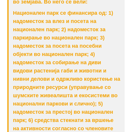
во земјава. Во него се вели:
Национален парк се финансира од: 1)
надоместок за влез и посета на
национален парк; 2) надоместок за
паркирање во национален парк; 3)
надоместок за посета на посебни
објекти во национален парк; 4)
надоместок за собирање на диви
видови растенија габи и животни и
нивни делови и одржливо користење на
природните ресурси (управување со
шумските живеалишта и екосистеми во
национални паркови и слично); 5)
надоместок за престој во национален
парк; 6) средства стекнати за вршење
на активности согласно со членовите