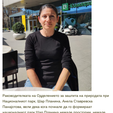
Раководителката на Одделението за заштита на природата при
Националниот парк, Шар Планина, Анела Ставревска
Панајотова, вели дека кога почнале да го формираат
националниот парк Шар Планина немале простории, немале