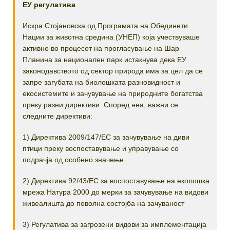
ЕУ регулатива
Искра Стојановска од Програмата на Обединети
Нации за животна средина (УНЕП) која учествуваше
активно во процесот на прогласување на Шар
Планина за национален парк истакнува дека ЕУ
законодавството од сектор природа има за цел да се
запре загубата на биолошката разновидност и
екосистемите и зачувување на природните богатства
преку разни директиви. Според неа, важни се
следните директиви:
1) Директива 2009/147/ЕС за зачувување на диви
птици преку воспоставување и управување со
подрачја од особено значење
2) Директива 92/43/ЕС за воспоставување на еколошка
мрежа Натура 2000 до мерки за зачувување на видови
живеалишта до поволна состојба на зачуваност
3) Регулатива за загрозени видови за имплементација