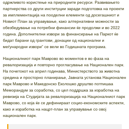
одржливото користење на природните ресурси. Развивањето
партнерства со други институции заради подготовка на проекти
за имплементација на пооделни елементи од досегашниот и
Новиот План за управување, како алтернативни можности за
обезбедување на потребни финансии ќе продолжи и во 2022
година. Дополнителни извори за финансирање на Паркот ќе
бидат барани од грантови, донации од национални и
меѓународни извори“ се вели во Годишната програма.
Националниот парк Маврово во моментов е во фаза на
ревалоризација и повторно прогласување на Национален парк.
На почетокот на април годинава, Министерството за животна
средина и просторно планирање, Јавната установа Национален
парк Маврово и Македонско Еколошко друштво потпишаа
Меморандум за соработка, со цел поддршка за изработка на
ревизија на Студијата за ревалоризација на Националниот парк
Маврово, со која ќе се дефинираат социо-економските аспекти,
како и изработка на нацрт-план за управување со овој
национален парк.