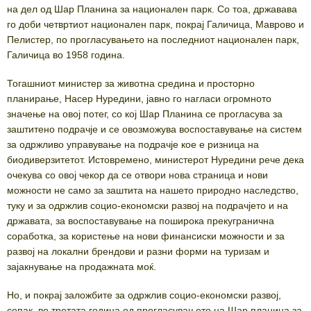
на дел од Шар Планина за национален парк. Со тоа, државава
го доби четвртиот национален парк, покрај Галичица, Маврово и
Пелистер, по прогласувањето на последниот национален парк,
Галичица во 1958 година.
Тогашниот министер за животна средина и просторно
планирање, Насер Нуредини, јавно го нагласи огромното
значење на овој потег, со кој Шар Планина се прогласува за
заштитено подрачје и се овозможува воспоставување на систем
за одржливо управување на подрачје кое е ризница на
биодиверзитетот. Истовремено, министерот Нуредини рече дека
очекува со овој чекор да се отвори нова страница и нови
можности не само за заштита на нашето природно наследство,
туку и за одржлив социо-економски развој на подрачјето и на
државата, за воспоставување на поширока прекугранична
соработка, за користење на нови финансиски можности и за
развој на локални брендови и разни форми на туризам и
зајакнување на продажната моќ.
Но, и покрај заложбите за одржлив социо-економски развој,
сепак, во третата година од прогласувањето на Шар планина за