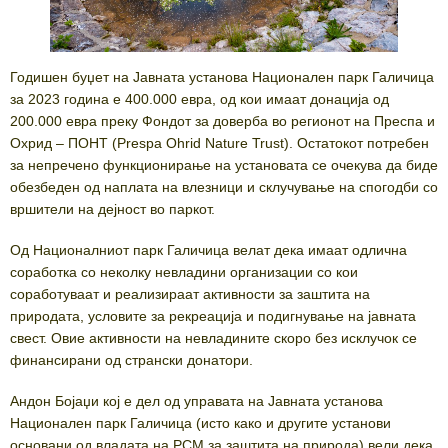
Годишен буџет на Јавната установа Национален парк Галичица
за 2023 година е 400.000 евра, од кои имаат донација од
200.000 евра преку Фондот за доверба во регионот на Преспа и
Охрид – ПОНТ (Prespa Ohrid Nature Trust). Остатокот потребен
за непречено функционирање на установата се очекува да биде
обезбеден од наплата на влезници и склучување на спогодби со
вршители на дејност во паркот.
Од Националниот парк Галичица велат дека имаат одлична
соработка со неколку невладини организации со кои
соработуваат и реализираат активности за заштита на
природата, условите за рекреација и подигнување на јавната
свест. Овие активности на невладините скоро без исклучок се
финансирани од странски донатори.
Андон Бојаџи кој е дел од управата на Јавната установа
Национален парк Галичица (исто како и другите установи
основани од владата на РСМ за заштита на природа) вели дека