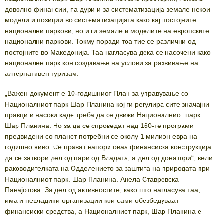
доволно финансии, па дури и за систематизација земале некои
модели и позиции во систематизацијата како кај постојните
национални паркови, но и ги земале и моделите на европските
национални паркови. Токму поради тоа тие се различни од
постојните во Македонија. Таа нагласува дека се насочени како
национален парк кон создавање на услови за развивање на
алтернативен туризам.
„Важен документ е 10-годишниот План за управување со
Националниот парк Шар Планина кој ги регулира сите значајни
правци и насоки каде треба да се движи Националниот парк
Шар Планина. Но за да се спроведат над 160-те програми
предвидени со планот потребни се околу 1 милион евра на
годишно ниво. Се прават напори оваа финансиска конструкција
да се затвори дел од пари од Владата, а дел од донатори“, вели
раководителката на Одделението за заштита на природата при
Националниот парк, Шар Планина, Анела Ставревска
Панајотова. За дел од активностите, како што нагласува таа,
има и невладини организации кои сами обезбедуваат
финансиски средства, а Националниот парк, Шар Планина е