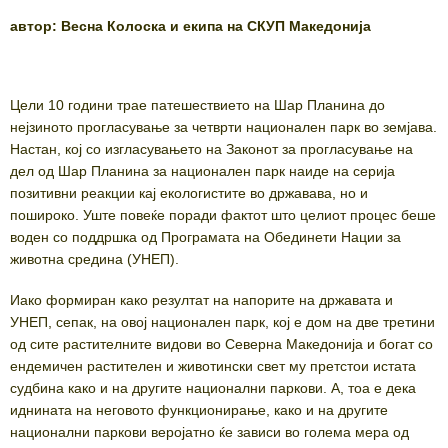
автор: Весна Колоска и екипа на СКУП Македонија
Цели 10 години трае патешествието на Шар Планина до
нејзиното прогласување за четврти национален парк во земјава.
Настан, кој со изгласувањето на Законот за прогласување на
дел од Шар Планина за национален парк наиде на серија
позитивни реакции кај екологистите во државава, но и
пошироко. Уште повеќе поради фактот што целиот процес беше
воден со поддршка од Програмата на Обединети Нации за
животна средина (УНЕП).
Иако формиран како резултат на напорите на државата и
УНЕП, сепак, на овој национален парк, кој е дом на две третини
од сите растителните видови во Северна Македонија и богат со
ендемичен растителен и животински свет му претстои истата
судбина како и на другите национални паркови. А, тоа е дека
иднината на неговото функционирање, како и на другите
национални паркови веројатно ќе зависи во голема мера од