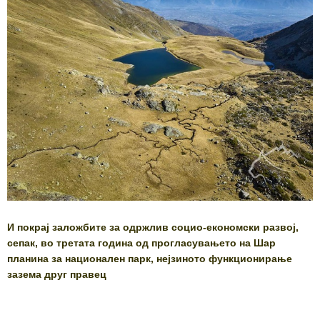
И покрај заложбите за одржлив социо-економски развој,
сепак, во третата година од прогласувањето на Шар
планина за национален парк, нејзиното функционирање
зазема друг правец