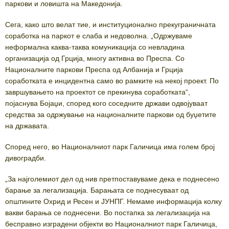
паркови и ловишта на Македонија.
Сега, како што велат тие, и институционално прекуграничната
соработка на паркот е слаба и недоволна. „Одржуваме
неформална каква-таква комуникација со невладина
организација од Грција, многу активна во Преспа. Со
Националните паркови Преспа од Албанија и Грција
соработката е инцидентна само во рамките на некој проект. По
завршувањето на проектот се прекинува соработката“,
појаснува Бојаџи, според кого соседните држави одвојуваат
средства за одржување на националните паркови од буџетите
на државата.
Според него, во Националниот парк Галичица има голем број
дивоградби.
„За најголемиот дел од нив претпоставуваме дека е поднесено
барање за легализација. Барањата се поднесуваат од
општините Охрид и Ресен и ЈУНПГ. Немаме информација колку
вакви барања се поднесени. Во постапка за легализација на
бесправно изградени објекти во Националниот парк Галичица,