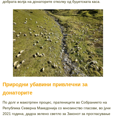
добрата волја на донаторите отколку од буџетската каса.
Природни убавини привлечни за
донаторите
По долг и макотрпен процес, пратениците во Собранието на
Република Северна Македонија со мнозинство гласови, во јуни
2021 година, дадоа зелено светло за Законот за прогласување