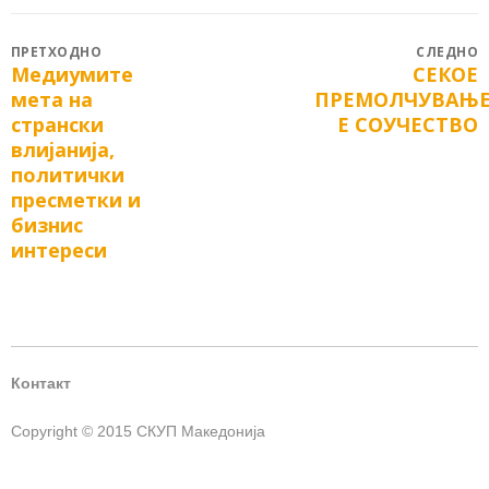
Post
ПРЕТХОДНО
СЛЕДНО
Медиумите
СЕКОЕ
Previous
Next
navigation
мета на
ПРЕМОЛЧУВАЊ
post:
post:
странски
Е СОУЧЕСТВО
влијанија,
политички
пресметки и
бизнис
интереси
Контакт
Copyright © 2015 СКУП Македонија