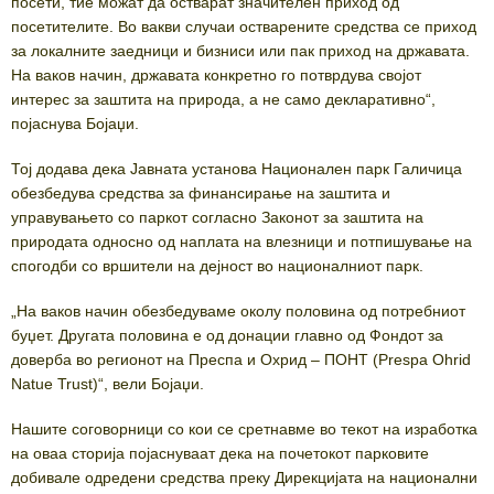
посети, тие можат да остварат значителен приход од
посетителите. Во вакви случаи остварените средства се приход
за локалните заедници и бизниси или пак приход на државата.
На ваков начин, државата конкретно го потврдува својот
интерес за заштита на природа, а не само декларативно“,
појаснува Бојаџи.
Тој додава дека Јавната установа Национален парк Галичица
обезбедува средства за финансирање на заштита и
управувањето со паркот согласно Законот за заштита на
природата односно од наплата на влезници и потпишување на
спогодби со вршители на дејност во националниот парк.
„На ваков начин обезбедуваме околу половина од потребниот
буџет. Другата половина е од донации главно од Фондот за
доверба во регионот на Преспа и Охрид – ПОНТ (Prespa Ohrid
Natue Trust)“, вели Бојаџи.
Нашите соговорници со кои се сретнавме во текот на изработка
на оваа сторија појаснуваат дека на почетокот парковите
добивале одредени средства преку Дирекцијата на национални