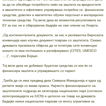
за да се обезбеди потребното ниво на заштита на вредностите
и квалитетно и ефективно управување потребни се: финансиски
средства, доволен и квалитетен обучен персонал и материјално
технички средства. Тој вели дека во моментов регулативата на
ЕУ за нас не е обврзувачка бидејќи не сме членки на Унијата.
„Од континенталните документи, за нас е релевантна Бернската
конвенција како клучен документ поврзан со заштитата. Секако
државата преземала обврска да ги почитува сите конвенции
коишто ги има потпишано и ратификувано (CITES, UNESCO
….)“, појаснува Бојаџи.
Тој вели дека не добиваат буџетски средства со кои ќе се
финансира заштита и управувањето со паркот.
„Треба да се има предвид дека Северна Македонија е една од
ретките земји со ваква пракса. Најчесто финансирањето на
заштитените подрачја во категорија национален парк (согласно
категоризацијата на IUCN) е целосно на товар на државата.
Бидејќи некои национални паркови се многу атрактивни за