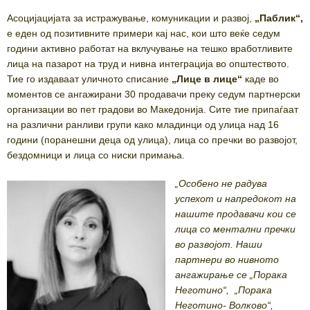
Асоцијацијата за истражување, комуникации и развој,
„Паблик“,
е еден од позитивните примери кај нас, кои што веќе седум
години активно работат на вклучување на тешко вработливите
лица на пазарот на труд и нивна интеграција во општеството.
Тие го издаваат уличното списание
„Лице в лице“
каде во
моментов се ангажирани 30 продавачи преку седум партнерски
организации во пет градови во Македонија. Сите тие припаѓаат
на различни ранливи групи како младинци од улица над 16
години (поранешни деца од улица), лица со пречки во развојот,
бездомници и лица со ниски примања.
„Особено не радува
успехот и напредокот на
нашите продавачи кои се
лица со ментални пречки
во развојот. Наши
партнери во нивното
ангажирање се „Порака
Неготино“, „Порака
Неготино- Волково“,