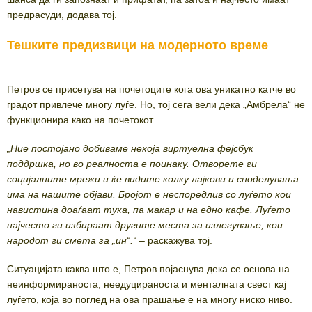
предрасуди, додава тој.
Тешките предизвици на модерното време
Петров се присетува на почетоците кога ова уникатно катче во
градот привлече многу луѓе. Но, тој сега вели дека „Амбрела“ не
функционира како на почетокот.
„Ние постојано добиваме некоја виртуелна фејсбук
поддршка, но во реалноста е поинаку. Отворете ги
социјалните мрежи и ќе видите колку лајкови и споделувања
има на нашите објави. Бројот е неспоредлив со луѓето кои
навистина доаѓаат тука, па макар и на едно кафе. Луѓето
најчесто ги избираат другите места за излегување, кои
народот ги смета за „ин“.“
– раскажува тој.
Ситуацијата каква што е, Петров појаснува дека се основа на
неинформираноста, неедуцираноста и менталната свест кај
луѓето, која во поглед на ова прашање е на многу ниско ниво.