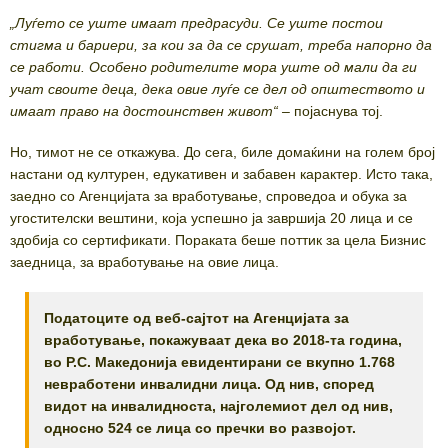
„Луѓето се уште имаат предрасуди. Се уште постои
стигма и бариери, за кои за да се срушат, треба напорно да
се работи. Особено родителите мора уште од мали да ги
учат своите деца, дека овие луѓе се дел од општеството и
имаат право на достоинствен живот“ –
појаснува тој.
Но, тимот не се откажува. До сега, биле домаќини на голем број
настани од културен, едукативен и забавен карактер. Исто така,
заедно со Агенцијата за вработување, спроведоа и обука за
угостителски вештини, која успешно ја завршија 20 лица и се
здобија со сертификати. Пораката беше поттик за цела Бизнис
заедница, за вработување на овие лица.
Податоците од веб-сајтот на Агенцијата за
вработување, покажуваат дека во 2018-та година,
во Р.С. Македонија евидентирани се вкупно 1.768
невработени инвалидни лица. Од нив, според
видот на инвалидноста, најголемиот дел од нив,
односно 524 се лица со пречки во развојот.