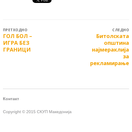
Post
ПРЕТХОДНО
СЛЕДНО
ГОЛ БОЛ –
Битолската
Previous
Next
navigation
ИГРА БЕЗ
општина
post:
post:
ГРАНИЦИ
најмераклија
за
рекламирање
Контакт
Copyright © 2015 СКУП Македонија