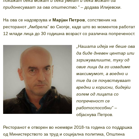
покажат дека можат и дека умеат и дека можат да
придонесуваат за ова општество.“
– додава Илијевски.
На ова се надоврзува и
Марјан Петров
, сопственик на
ресторанот „Амбрела“ во Скопје, каде што во моментов работат
12 млади лица до 30 годишна возраст со различна попреченост.
„Нашата идеја не беше ова
да биде дневен центар или
згрижувалиште, туку од
овие лица да го извадиме
максимумот, а воедно и
тие да се почувствуваат
вредни и корисни, бидејќи
голем од лицата со
попреченост се
работоспособни“
–
објаснува Петров.
Ресторанот е отворен во ноември 2018-та година со поддршка
од Министерството за труд и социјална политика, Општина