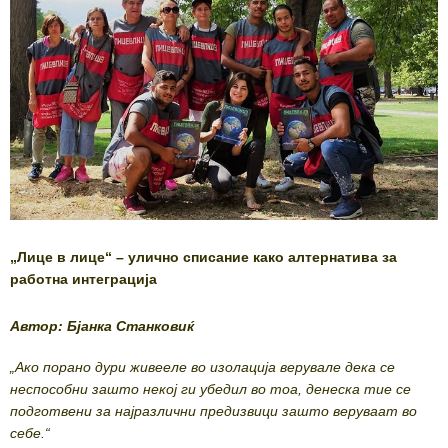
„Лице в лице“ – улично списание како алтернатива за
работна интеграција
Автор: Бјанка Станковиќ
„Ако порано дури живееле во изолација верувале дека се
неспособни зашто некој ги убедил во тоа, денеска тие се
подготвени за најразлични предизвици зашто веруваат во
себе.“