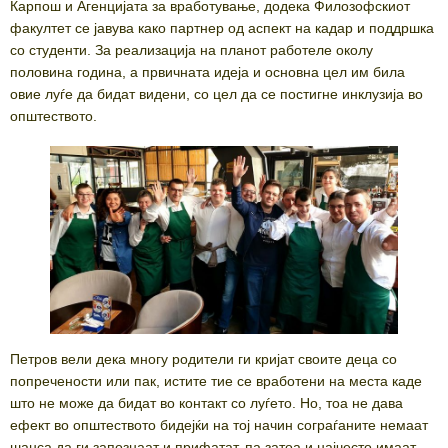
Карпош и Агенцијата за вработување, додека Филозофскиот
факултет се јавува како партнер од аспект на кадар и поддршка
со студенти. За реализација на планот работеле околу
половина година, а првичната идеја и основна цел им била
овие луѓе да бидат видени, со цел да се постигне инклузија во
општеството.
Петров вели дека многу родители ги кријат своите деца со
попречености или пак, истите тие се вработени на места каде
што не може да бидат во контакт со луѓето. Но, тоа не дава
ефект во општеството бидејќи на тој начин сограѓаните немаат
шанса да ги запознаат и прифатат, па затоа и најчесто имаат