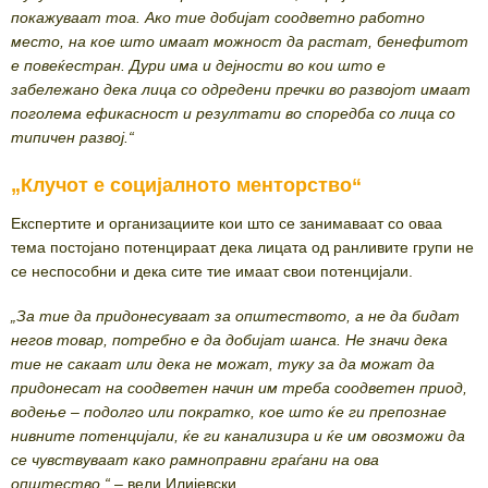
покажуваат тоа. Ако тие добијат соодветно работно
место, на кое што имаат можност да растат, бенефитот
е повеќестран. Дури има и дејности во кои што е
забележано дека лица со одредени пречки во развојот имаат
поголема ефикасност и резултати во споредба со лица со
типичен развој.“
„Клучот е социјалното менторство“
Експертите и организациите кои што се занимаваат со оваа
тема постојано потенцираат дека лицата од ранливите групи не
се неспособни и дека сите тие имаат свои потенцијали.
„За тие да придонесуваат за општеството, а не да бидат
негов товар, потребно е да добијат шанса. Не значи дека
тие не сакаат или дека не можат, туку за да можат да
придонесат на соодветен начин им треба соодветен приод,
водење – подолго или пократко, кое што ќе ги препознае
нивните потенцијали, ќе ги канализира и ќе им овозможи да
се чувствуваат како рамноправни граѓани на ова
општество.“
– вели Илијевски.