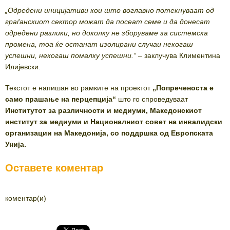
„Одредени иницијативи кои што воглавно потекнуваат од
граѓанскиот сектор можат да посеат семе и да донесат
одредени разлики, но доколку не зборуваме за системска
промена, тоа ќе останат изолирани случаи некогаш
успешни, некогаш помалку успешни.“
– заклучува Климентина
Илијевски.
Текстот е напишан во рамките на проектот
„Попреченоста е
само прашање на перцепција“
што го спроведуваат
Институтот за различности и медиуми, Македонскиот
институт за медиуми и Националниот совет на инвалидски
организации на Македонија, со поддршка од Европската
Унија.
Оставете коментар
коментар(и)