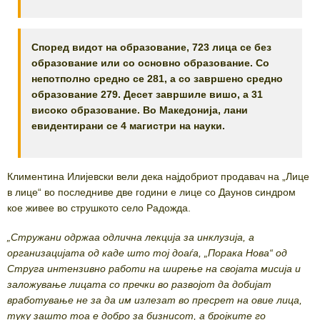
Според видот на образование, 723 лица се без
образование или со основно образование. Со
непотполно средно се 281, а со завршено средно
образование 279. Десет завршиле вишо, а 31
високо образование. Во Македонија, лани
евидентирани се 4 магистри на науки.
Климентина Илијевски вели дека најдобриот продавач на „Лице
в лице“ во последниве две години е лице со Даунов синдром
кое живее во струшкото село Радожда.
„Стружани одржаа одлична лекција за инклузија, а
организацијата од каде што тој доаѓа, „Порака Нова“ од
Струга интензивно работи на ширење на својата мисија и
заложување лицата со пречки во развојот да добијат
вработување не за да им излезат во пресрет на овие лица,
туку зашто тоа е добро за бизнисот, а бројките го