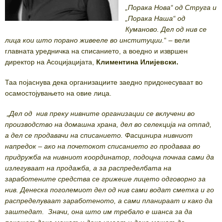
„Порака Нова“ од Струга и
„Порака Наша“ од
Куманово. Дел од нив се
лица кои што порано живееле во институции.
“ – вели
главната уредничка на списанието, а воедно и извршен
директор на Асоцијацијата,
Климентина Илијевски.
Таа појаснува дека организациите заедно придонесуваат во
осамостојувањето на овие лица.
„Дел од нив преку нивните организации се вклучени во
производство на домашна храна, дел во селекција на отпад,
а дел се продавачи на списанието. Фасцинира нивниот
напредок – ако на почетокот списанието го продаваа во
придружба на нивниот координатор, подоцна почнаа сами да
излегуваат на продажба, а за распределбата на
заработените средства се грижеше лицето одговорно за
нив. Денеска поголемиот дел од нив сами водат сметка и го
распределуваат заработеното, а сами планираат и како да
заштедат. Значи, она што им требало е шанса за да