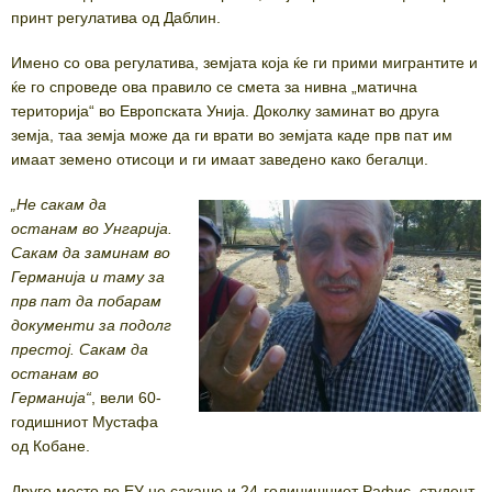
принт регулатива од Даблин.
Имено со ова регулатива, земјата која ќе ги прими мигрантите и
ќе го спроведе ова правило се смета за нивна „матична
територија“ во Европската Унија. Доколку заминат во друга
земја, таа земја може да ги врати во земјата каде прв пат им
имаат земено отисоци и ги имаат заведено како бегалци.
„Не сакам да
останам во Унгарија.
Сакам да заминам во
Германија и таму за
прв пат да побарам
документи за подолг
престој. Сакам да
останам во
Германија“
, вели 60-
годишниот Мустафа
од Кобане.
Друго место во ЕУ не сакаше и 24-годинишниот Рафис, студент