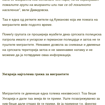
помалите групи на мигранти или пак се од локалното
население“
, вели Давидовска.
Таа е една од ретките жители од Куманово која им помага на
мигрантите веќе подолго време.
Помеѓу групата се проширија муабети дека српската полициска
патрола имало и унгарски и германски полицајци и затоа не ги
пуштиле мигрантите. Немавме дозвола за снимање и движење
на српската територија затоа и не заминавме натаму и не
можеме да ја потврдиме оваа информација.
Унгарија најголема грижа за мигрантите
Мигрантите ги демнеше една голема неизвесност. Тоа беше
Унгарија и дали таа земја ќе ги прими. Уште позагрижувачко за
нив беше дали откако ќе ги прими, ќе ја примени т.н. фингер