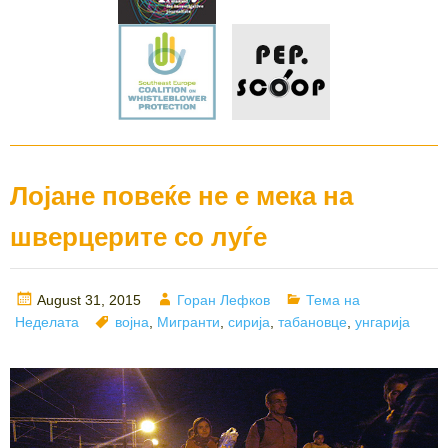
Лојане повеќе не е мека на
шверцерите со луѓе
Posted
Author
Categories
August 31, 2015
Горан Лефков
Тема на
on
Tags
Неделата
војна
,
Мигранти
,
сирија
,
табановце
,
унгарија