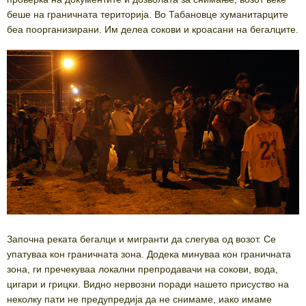
беше на граничната територија. Во Табановце хуманитарците
беа поорганизирани. Им делеа сокови и кроасани на бегалците.
Започна реката бегалци и мигранти да слегува од возот. Се
упатуваа кон граничната зона. Додека минуваа кон граничната
зона, ги пречекуваа локални препродавачи на сокови, вода,
цигари и грицки. Видно нервозни поради нашето присуство на
неколку пати не предупредија да не снимаме, иако имаме