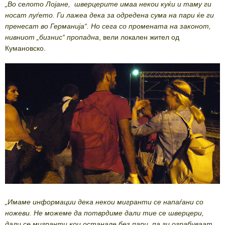
„Во селото Лојане, шверцерите имаа некои куќи и таму ги
носат луѓето. Ги лажеа дека за одредена сума на пари ќе ги
пренесат во Германија“. Но сега со промената на законот,
нивниот „бизнис“ пропадна
, вели локален жител од
Кумановско.
„Имаме информации дека некои мигранти се напаѓани со
ножеви. Не можеме да потврдиме дали тие се шверцери,
дали се мигранти кои останале без пари, па ги ограбуваат