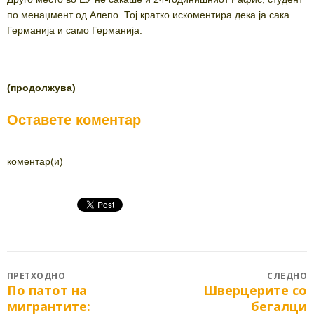
по менаџмент од Алепо. Тој кратко искоментира дека ја сака
Германија и само Германија.
(продолжува)
Оставете коментар
коментар(и)
Post
ПРЕТХОДНО
СЛЕДНО
По патот на
Шверцерите со
Previous
Next
navigation
мигрантите:
бегалци
post:
post: