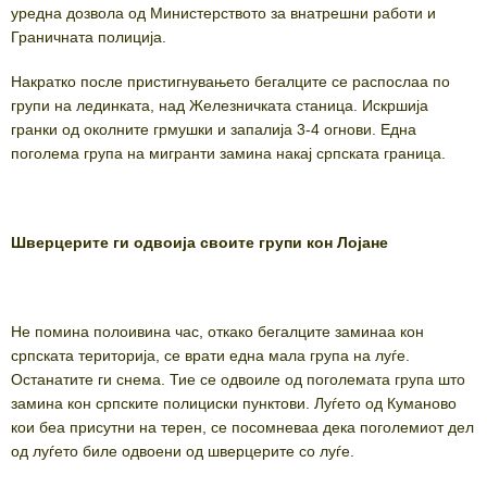
уредна дозвола од Министерството за внатрешни работи и
Граничната полиција.
Накратко после пристигнувањето бегалците се распослаа по
групи на лединката, над Железничката станица. Искршија
гранки од околните грмушки и запалија 3-4 огнови. Една
поголема група на мигранти замина накај српската граница.
Шверцерите ги одвоија своите групи кон Лојане
Не помина полoивина час, откако бегалците заминаа кон
српската територија, се врати една мала група на луѓе.
Останатите ги снема. Тие се одвоиле од поголемата група што
замина кон српските полициски пунктови. Луѓето од Куманово
кои беа присутни на терен, се посомневаа дека поголемиот дел
од луѓето биле одвоени од шверцерите со луѓе.