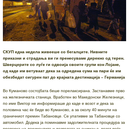
СКУП една недела живееше со бегалците. Нивните
приказни и страдања ви ги пренесуваме дирекно од терен.
Шверцерите со луѓе ги одвоија своите групи кон Лојане,
од каде им ветуваат дека за одредена сума на пари ќе им
обезбедат сигурен пат до крајната дестинација – Германија
Во Куманово состојбата беше порелаксирана. Застанавме прво
на железничката станица. Вработен во Македонски Железници,
по име Виктор не информираше до каде е возот и дека за
половина час ќе биде во Куманово, а за околу 40 минути на
граничниот премин Табановце. Се упативме за Табановце со
автомобил. Додека ја поминавме задолжителната процедура за
проверка на документите и дозволата за снимање, возот веќе