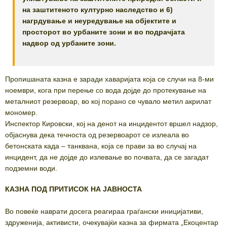
на заштитеното културно наследство и 6)
нагрдување и неуредување на објектите и
просторот во урбаните зони и во подрачјата
надвор од урбаните зони.
Пропишаната казна е заради хаваријата која се случи на 8-ми
ноември, кога при перење со вода дојде до протекување на
металниот резервоар, во кој порано се чувало метил акрилат
мономер.
Инспектор Кировски, кој на денот на инцидентот вршел надзор,
објаснува дека течноста од резервоарот се излеала во
бетонската када – танквана, која се прави за во случај на
инцидент, да не дојде до излевање во почвата, да се загадат
подземни води.
КАЗНА ПОД ПРИТИСОК НА ЈАВНОСТА
Во повеќе наврати досега реагираа граѓански иницијативи,
здруженија, активисти, очекувајќи казна за фирмата „Екоцентар