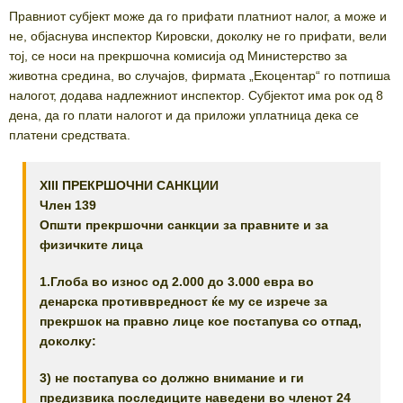
Правниот субјект може да го прифати платниот налог, а може и
не, објаснува инспектор Кировски, доколку не го прифати, вели
тој, се носи на прекршочна комисија од Министерство за
животна средина, во случајов, фирмата „Екоцентар“ го потпиша
налогот, додава надлежниот инспектор. Субјектот има рок од 8
дена, да го плати налогот и да приложи уплатница дека се
платени средствата.
XIII ПРЕКРШОЧНИ САНКЦИИ
Член 139
Општи прекршочни санкции за правните и за
физичките лица
1.Глоба во износ од 2.000 до 3.000 евра во
денарска противвредност ќе му се изрече за
прекршок на правно лице кое постапува со отпад,
доколку:
3) не постапува со должно внимание и ги
предизвика последиците наведени во членот 24