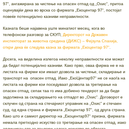
97“, ангажирана за чистење на опасен отпад од „Охис“, притоа
оценувајќи дека во врска со фирмата „Екоцентар 97“, постојат
повеќе потенцијално казниви неправилности.
Казната беше најавена уште минатиот месец, кога во
телефонски разговор за СКУП,
Директорот на Државен
инспекторат за животна средина (ДИЖС) – Фејзула Спахија,
откри дека ќе следува казна за фирмата „Екоцентар 97“
.
Досега, на виделина излегоа неколку неправилности кои можат
да бидат потенцијално казниви. Како прво, оваа фирма не е на
листата на фирми кои имаат дозвола за чистење, складирање и
транспорт на опасен отпад. Иако „ЕкоЦентар97“ не се наоѓа на
листата на фирми кои поседуваат дозвола за третирање на
опасен отпад, сепак таа го има добиено тендерот за да биде
задолжена за складирањето на отпадот во „Охис“. Договорот е
склучен од страна на стечајниот управник на „Охис“ и стечаен
суд, од една страна и фирмата „Екоцентар 97“, од друга страна.
Како што и самиот директор на „Екоцентар97“ призна, фирмата
немала претходно искуство со третирање на опасен отпад, иако
аплицирањето за тендери налага искуство во областа.