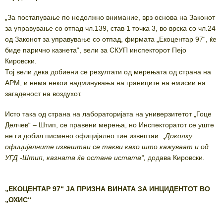
„За постапување по недолжно внимание, врз основа на Законот
за управување со отпад чл.139, став 1 точка 3, во врска со чл.24
од Законот за управување со отпад, фирмата „Екоцентар 97“, ќе
биде парично казнета“, вели за СКУП инспекторот Пејо
Кировски.
Тој вели дека добиени се резултати од мерењата од страна на
АРМ, и нема некои надминувања на границите на емисии на
загаденост на воздухот.
Исто така од страна на лабораторијата на универзитетот „Гоце
Делчев“ – Штип, се правени мерења, но Инспекторатот се уште
не ги добил писмено официјално тие извептаи. „
Доколку
официјалните извештаи се такви како што кажуваат и од
УГД -Штип, казната ќе остане истата“,
додава Кировски.
„ЕКОЦЕНТАР 97“ ЈА ПРИЗНА ВИНАТА ЗА ИНЦИДЕНТОТ ВО
„ОХИС“