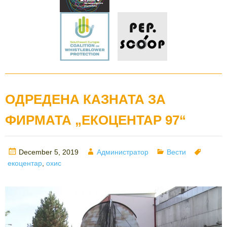
ОДРЕДЕНА КАЗНАТА ЗА
ФИРМАТА „ЕКОЦЕНТАР 97“
Posted
Author
Categories
Tags
December 5, 2019
Администратор
Вести
on
екоцентар
,
охис