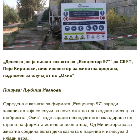
„Денеска јас ја пишав казната на „Екоцентар 97““,за СКУП,
Пејо Кировски, виш инспектор за животна средина,
надлежен за случајот во „Охис“.
Пишува: Љубица Иванова
Одредена е казната за фирмата „Екоцентар 97“ заради
хаваријата која се случи во почетокот на претходниот месец во
фабриката „Охис“, каде заради несоодветното складирање од
страна на фирмата истече опасен отпад. Од Министерство за
животна средина велат дека казната е парична и изнесува 3
илјади евра.