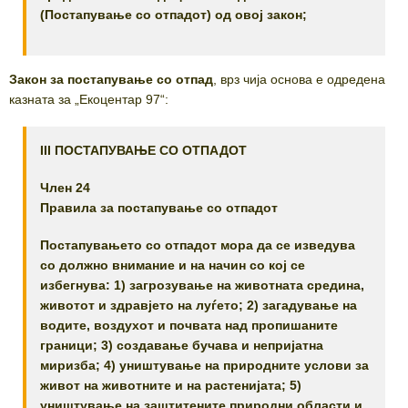
(Постапување со отпадот) од овој закон;
Закон за постапување со отпад
, врз чија основа е одредена
казната за „Екоцентар 97“:
III ПОСТАПУВАЊЕ СО ОТПАДОТ
Член 24
Правила за постапување со отпадот
Постапувањето со отпадот мора да се изведува
со должно внимание и на начин со кој се
избегнува: 1) загрозување на животната средина,
животот и здравјето на луѓето; 2) загадување на
водите, воздухот и почвата над пропишаните
граници; 3) создавање бучава и непријатна
миризба; 4) уништување на природните услови за
живот на животните и на растенијата; 5)
уништување на заштитените природни области и