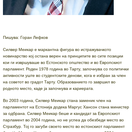
Пишува: Горан Лефков
Силвер Меикар е маркантна фигура во истражувачкото
новинарство кој остана верен на принципите во сите позиции
кои ги извршуваше во Естонското општество и во Европскиот
парламент. Роден 1978 година во Тарту, започнува со политички
активности уште во студентските денови, кога е избран за член
на советот во градот Тарту. Образованието го завршил во
родното место, каде ја започнува и кариерата.
Во 2003 година, Силвер Меикар стана заменик член на
парламентот на Естонија додека Маргус Хансон стана министер
за одбрана. Силвер Меикар беше и кандидат за Европскиот
парламент во 2004 година, но не успеа да обезбеди место во
Стразбур. Тој го загуби своето место во естонскиот парламент