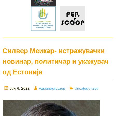
Силвер Меикар- истражувачки
новинар, политичар и укажувач
од Естонија
Posted
Author
Categories
July 6, 2022
Администратор
Uncategorized
on