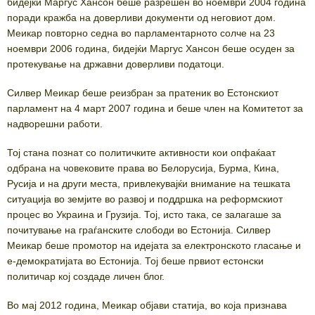
бидејќи Маргус Хансон беше разрешен во ноември 2004 година
поради кражба на доверливи документи од неговиот дом.
Меикар повторно седна во парламентарното солче на 23
ноември 2006 година, бидејќи Маргус Хансон беше осуден за
протекување на државни доверливи податоци.
Силвер Меикар беше реизбран за пратеник во Естонскиот
парламент на 4 март 2007 година и беше член на Комитетот за
надворешни работи.
Тој стана познат со политичките активности кои опфаќаат
одбрана на човековите права во Белорусија, Бурма, Кина,
Русија и на други места, привлекувајќи внимание на тешката
ситуација во земјите во развој и поддршка на реформскиот
процес во Украина и Грузија. Тој, исто така, се залагаше за
почитување на граѓанските слободи во Естонија. Силвер
Меикар беше промотор на идејата за електронското гласање и
е-демократијата во Естонија. Тој беше првиот естонски
политичар кој создаде личен блог.
Во мај 2012 година, Меикар објави статија, во која признава