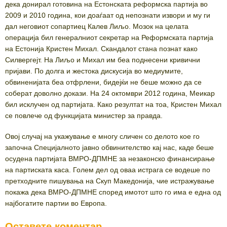
дека донирал готовина на Естонската реформска партија во
2009 и 2010 година, кои доаѓаат од непознати извори и му ги
дал неговиот сопартиец Калев Лиљо. Мозок на целата
операција бил генералниот секретар на Реформската партија
на Естонија Кристен Михал. Скандалот стана познат како
Силвергејт. На Лиљо и Михал им беа поднесени кривични
пријави. По долга и жестока дискусија во медиумите,
обвиненијата беа отфрлени, бидејќи не беше можно да се
соберат доволно докази. На 24 октомври 2012 година, Меикар
бил исклучен од партијата. Како резултат на тоа, Кристен Михал
се повлече од функцијата министер за правда.
Овој случај на укажување е многу сличен со делото кое го
започна Специјалното јавно обвинителство кај нас, каде беше
осудена партијата ВМРО-ДПМНЕ за незаконско финансирање
на партиската каса. Голем дел од оваа истрага се водеше по
претходните пишувања на Скуп Македонија, чие истражување
покажа дека ВМРО-ДПМНЕ според имотот што го има е една од
најбогатите партии во Европа.
Оставете коментар