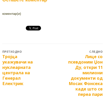
коментар(и)
Post
ПРЕТХОДНО
СЛЕДНО
Тројца
Лице со
Previous
Next
navigation
укажувачи на
псевдоним Џон
post:
post:
нуклеарната
Ду, откри 11
централа на
милиони
Генерал
документи од
Електрик
Мосак Фонсека
каде што се
переа пари