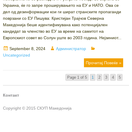
Украина, ќе го запре проширувањето на ЕУ и НАТО. Ова се
дел од дезинформации кои ги шират странските пропаганди
поврзани со ЕУ Пишува: Кристијан Трајчов Северна
Македонија беше идентификувана како потенцијален
кандидат за членство во ЕУ за време на самитот на
Европскиот совет во Солун уште во 2003 година. Нејзиниот...
Posted
Author
Categories
September 8, 2024
Администратор
on
Uncategorized
Прочитај Повеќе »
Page 1 of 5
1
2
3
4
5
Контакт
Copyright © 2015 СКУП Македонија