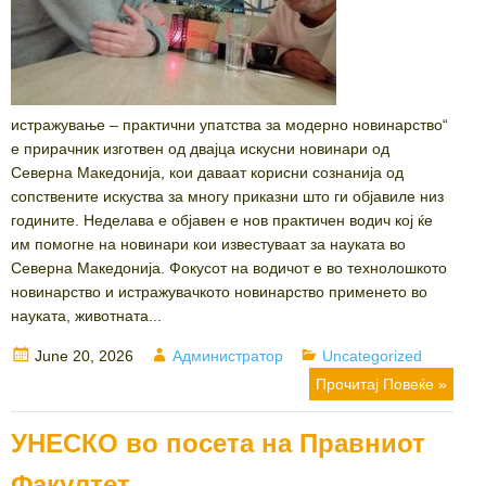
истражување – практични упатства за модерно новинарство“
е прирачник изготвен од двајца искусни новинари од
Северна Македонија, кои даваат корисни сознанија од
сопствените искуства за многу приказни што ги објавиле низ
годините. Неделава е објавен е нов практичен водич кој ќе
им помогне на новинари кои известуваат за науката во
Северна Македонија. Фокусот на водичот е во технолошкото
новинарство и истражувачкото новинарство применето во
науката, животната...
Posted
Author
Categories
June 20, 2026
Администратор
Uncategorized
on
Прочитај Повеќе »
УНЕСКО во посета на Правниот
Факултет