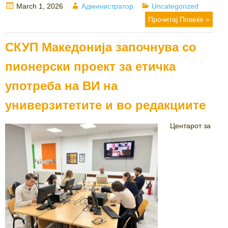
Posted
Author
Categories
March 1, 2026
Администратор
Uncategorized
on
Прочитај Повеќе »
СКУП Македонија започнува со
пионерски проект за етичка
употреба на ВИ на
универзитетите и во редакциите
Центарот за