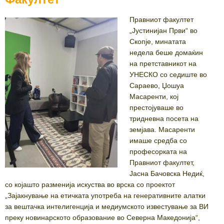
Правниот факултет
„Јустинијан Први“ во
Скопје, минатата
недела беше домаќин
на претставникот на
УНЕСКО со седиште во
Сараево, Џошуа
Масаренти, кој
престојуваше во
тридневна посета на
земјава. Масаренти
имаше средба со
професорката на
Правниот факултет,
Јасна Бачовска Недиќ,
со којашто разменија искуства во врска со проектот
„Зајакнување на етичката употреба на генеративните алатки
за вештачка интелигенција и медиумското известување за ВИ
преку новинарското образование во Северна Македонија“,