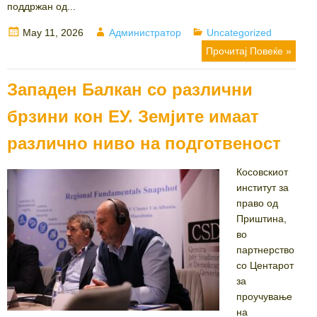
поддржан од...
Posted
Author
Categories
May 11, 2026
Администратор
Uncategorized
on
Прочитај Повеќе »
Западен Балкан со различни
брзини кон ЕУ. Земјите имаат
различно ниво на подготвеност
Косовскиот
институт за
право од
Приштина,
во
партнерство
со Центарот
за
проучување
на