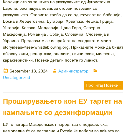
Коалицијата за заштита на укажувачите од Југоисточна
Европа, распишува повик за стории поврзани со
укажувањето. Сториите треба да се однесуваат на Албанија,
Босна и Херцеговина, Бугарија, Хрватска, Чешка, Грција,
Унгарија, Косово, Молдавија, Црна Гора, Северна
Македонија, Романија , Србија, Словачка, Словенија и
Украина. Предлозите се испраќаат на следниот е-маил:
storyideas@see-whistleblowing.org. Приказните може да бидат
објаснувачки, репортажи, анализи, лични есеи, мислења,
карактеристики. Повеќе детали посете го линкот.
Posted
Author
Categories
September 13, 2024
Администратор
on
Uncategorized
Прочитај Повеќе »
Проширувањето кон ЕУ таргет на
кампањите со дезинформации
ЕУ го негира Македонскиот народ, таа е педофилска,
неморална ќе се распадне и Русија ќе победи во војната во