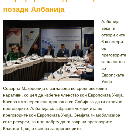
позади Албанија
Албанија
веќе ги
отвори сите
6 кластери
од
преговорите
за членство
во
Европската
Унија.
Северна Македонија е заглавена во средновековни
наративи, со цел да избегне членство кон Европската Унија.
Косово има нерешени прашања со Србија за да ги отпочне
преговорите. Албанија со забрзани чекори ита во
преговорите кон Европската Унија. Земјата ги мобилизира
сите ресурси, за што побргу да ги заврши преговорите.
Кластер 1, кој е основа за преговорите...