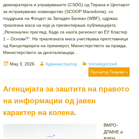
демократијата и управувањето (CSDG) од Тирана и Центарот
за истражувачко новинарство (SCOOP Macedonia), со
поддршка на Фондот за Западен Балкан (WBF), одржаа
тркалезна маса на која ја презентираше публикацијата
„Регионален преглед: Каде се наоѓа регионот во ЕУ Кластер
1 – Основи?“. На тркалезната маса учествуваа претставници
од Канцеларијата на премиерот, Министерството за правда,
Министерството за дигитализација...
Posted
Author
Categories
May 3, 2026
Администратор
Uncategorized
on
Прочитај Повеќе »
Агенцијата за заштита на правото
на информации од јавен
карактер на колена.
ВМРО-
ДПМНЕ и
ВЛЕН,