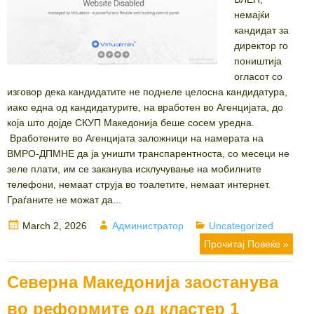
немајќи
кандидат за
директор го
поништија
огласот со
изговор дека кандидатите не поднеле целосна кандидатура,
иако една од кандидатурите, на вработен во Агенцијата, до
која што дојде СКУП Македонија беше сосем уредна.
Вработените во Агенцијата заложници на намерата на
ВМРО-ДПМНЕ да ја уништи транспарентноста, со месеци не
зеле плати, им се заканува исклучување на мобилните
телефони, немаат струја во тоалетите, немаат интернет.
Граѓаните не можат да...
Posted
Author
Categories
March 2, 2026
Администратор
Uncategorized
on
Прочитај Повеќе »
Северна Македонија заостанува
во реформите од кластер 1