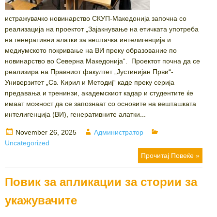
истражувачко новинарство СКУП-Македонија започна со
реализација на проектот „Зајакнување на етичката употреба
на генеративни алатки за вештачка интелигенција и
медиумското покривање на ВИ преку образование по
новинарство во Северна Македонија“. Проектот почна да се
реализира на Правниот факултет „Јустинијан Први“-
Универзитет „Св. Кирил и Методиј“ каде преку серија
предавања и тренинзи, академскиот кадар и студентите ќе
имаат можност да се запознаат со основите на вешташката
интелигенција (ВИ), генеративните алатки...
Posted
Author
Categories
November 26, 2025
Администратор
on
Uncategorized
Прочитај Повеќе »
Повик за апликации за стории за
укажувачите