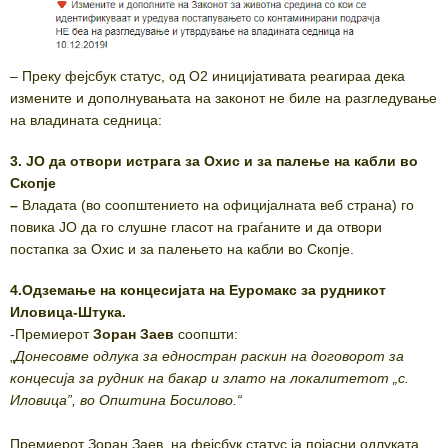
– Преку фејсбук статус, од О2 иницијативата реагираа дека
измените и дополнувањата на законот не биле на разгледување
на владината седница:
3. ЈО да отвори истрага за Охис и за палење на кабли во
Скопје
–
Владата (во соопштението на официјалната веб страна) го
повика ЈО да го слушне гласот на граѓаните и да отвори
постапка за Охис и за палењето на кабли во Скопје.
4.Одземање на концесијата на Еуромакс за рудникот
Иловица-Штука.
-Премиерот
Зоран Заев
соопшти:
„
Донесовме одлука за едностран раскин на договорот за
концесија за рудник на бакар и злато на локалитетот „с.
Иловица”, во Општина Босилово.“
Премиерот Зоран Заев, на фејсбук статус ја појасни одлуката,