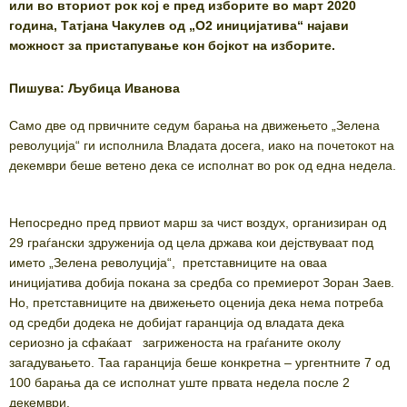
или во вториот рок кој е пред изборите во март 2020
година, Татјана Чакулев од „О2 иницијатива“ најави
можност за пристапување кон бојкот на изборите.
Пишува: Љубица Иванова
Само две од првичните седум барања на движењето „Зелена
револуција“ ги исполнила Владата досега, иако на почетокот на
декември беше ветено дека се исполнат во рок од една недела.
Непосредно пред првиот марш за чист воздух, организиран од
29 граѓански здруженија од цела држава кои дејствуваат под
името „Зелена револуција“, претставниците на оваа
иницијатива добија покана за средба со премиерот Зоран Заев.
Но, претставниците на движењето оценија дека нема потреба
од средби додека не добијат гаранција од владата дека
сериозно ја сфаќаат загриженоста на граѓаните околу
загадувањето. Таа гаранција беше конкретна – ургентните 7 од
100 барања да се исполнат уште првата недела после 2
декември.