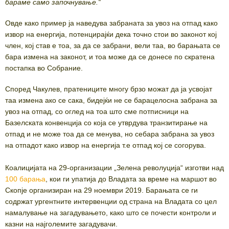
бараме само започнување.“
Овде како пример ја наведува забраната за увоз на отпад како
извор на енергија, потенцирајќи дека точно стои во законот кој
член, кој став е тоа, за да се забрани, вели таа, во барањата се
бара измена на законот, и тоа може да се донесе по скратена
постапка во Собрание.
Според Чакулев, пратениците многу брзо можат да ја усвојат
таа измена ако се сака, бидејќи не се барацелосна забрана за
увоз на отпад, со оглед на тоа што сме потписници на
Базелската конвенција со која се утврдува транзитирање на
отпад и не може тоа да се менува, но себара забрана за увоз
на отпадот како извор на енергија т.е отпад кој се согорува.
Коалицијата на 29-организации „Зелена револуција“ изготви над
100 барања
, кои ги упатија до Владата за време на маршот во
Скопје организиран на 29 ноември 2019. Барањата се ги
содржат ургентните интервенции од страна на Владата со цел
намалување на загадувањето, како што се почести контроли и
казни на најголемите загадувачи.