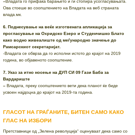
–
Владата го прифаќа барањето и ги стопира усогласувањата.
Ова стоеше во соопштението на Владата на веб страната
влада.мк.
6. Поднесување на веќе изготвената апликација за
прогласување на Охридско Езеро и Студенчишко Блато
како водно живеалиште од меѓународно значење до
Рамсарскиот секретаријат.
-Владата се обврза да го исполни истото до крајот на 2019
година, во објавеното соопштение.
7.
Указ за итно носење на ДУП СИ 09 Гази Баба за
Вардариште
–
Владата, преку соопштението вети дека планот ќе биде
усвоен најдоцна до крајот на 2019-та година.
ГЛАСОТ НА ГРАЃАНИТЕ, БИТЕН САМО КАКО
ГЛАС НА ИЗБОРИ
Претставници од „Зелена револуција“ оценуваат дека само со