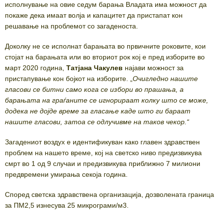
исполнување на овие седум барања Владата има можност да
покаже дека имаат волја и капацитет да пристапат кон
решавање на проблемот со загаденоста.
Доколку не се исполнат барањата во првичните роковите, кои
стојат на барањата или во вториот рок кој е пред изборите во
март 2020 година,
Татјана Чакулев
најави можност за
пристапување кон бојкот на изборите. „
Очигледно нашите
гласови се битни само кога се избори во прашања, а
барањата на граѓаните се игнорираат колку што се може,
додека не дојде време за гласање каде што ги бараат
нашите гласови, затоа се одлучивме на таков чекор.“
Загадениот воздух е идентификуван како главен здравствен
проблем на нашето време, кој на светско ниво предизвикува
смрт во 1 од 9 случаи и предизвикува приближно 7 милиони
предвремени умирања секоја година.
Според светска здравствена организација, дозволената граница
за ПМ2,5 изнесува 25 микрограми/м3.