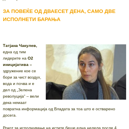
ЗА ПОВЕЌЕ ОД ДВАЕСЕТ ДЕНА, САМО ДВЕ
ИСПОЛНЕТИ БАРАЊА
Татјана Чакулев,
една од тим
лидерите на
О2
иницијатива –
здружение кое се
бори за чист воздух,
вода и почва и е
дел од „Зелена
револуција“ – вели
дека немаат
повратна информација од Владата за тоа што е остварено
досега.
Рокот за исполнување на истите беше една недела после 4