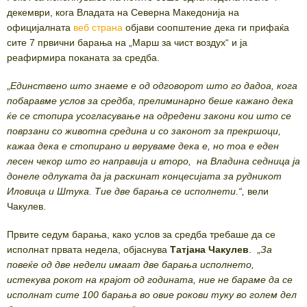
декември, кога Владата на Северна Македонија на
официјалната
веб страна
објави соопштение дека ги прифаќа
сите 7 првични барања на „Марш за чист воздух“ и ја
реафирмира поканата за средба.
„
Единствено што знаеме е од одговорот што го дадоа, кога
побаравме услов за средба, прелиминарно беше кажано дека
ќе се стопира усогласување на одредени закони кои што се
поврзани со животна средина и со законот за прекршоци,
кажаа дека е стопирано и веруваме дека е, но тоа е еден
лесен чекор што го направија и второ, на Владина седница ја
донеле одлуката да ја раскинат концесијата за рудникот
Иловица и Штука. Тие две барања се исполнети.“,
вели
Чакулев.
Првите седум барања, како услов за средба требаше да се
исполнат првата недела, објаснува
Татјана Чакулев
. „
За
повеќе од две недели имаат две барања исполнето,
истекува рокот на крајот од годината, ние не бараме да се
исполнат сите 100 барања во овие рокови туку во голем дел