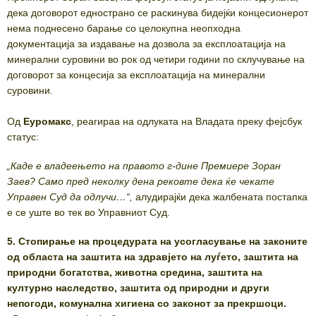
дека договорот еднострано се раскинува бидејќи концесионерот
нема поднесено барање со целокупна неопходна
документација за издавање на дозвола за експлоатација на
минерални суровини во рок од четири години по склучување на
договорот за концесија за експлоатација на минерални
суровини.
Од
Еуромакс
, реагираа на одлуката на Владата преку фејсбук
статус:
„Каде е владеењето на правото г-дине Премиере Зоран
Заев? Само пред неколку дена рековте дека ќе чекате
Управен Суд да одлучи…“,
алудирајќи дека жалбената постапка
е се уште во тек во Управниот Суд.
5. Стопирање на процедурата на усогласување на законите
од областа на заштита на здравјето на луѓето, заштита на
природни богатства, животна средина, заштита на
културно наследство, заштита од природни и други
непогоди, комунална хигиена со законот за прекршоци.