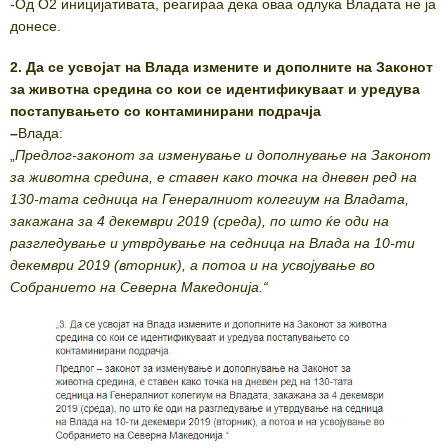
-Од О2 иницијативата, реагираа дека оваа одлука Владата не ја
донесе.
2. Да се усвојат на Влада измените и дополните на Законот
за животна средина со кои се идентификуваат и уредува
постапувањето со контаминирани подрачја
–
Влада:
„
Предлог-законот за изменување и дополнување на Законот
за животна средина, е ставен како точка на дневен ред на
130-тата седница на Генералниот колегиум на Владата,
закажана за 4 декември 2019 (среда), по што ќе оди на
разгледување и утврдување на седница на Влада на 10-ти
декември 2019 (вторник), а потоа и на усвојување во
Собранието на Северна Македонија.“