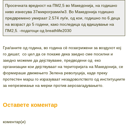
Просечната вредност на ПМ2,5 во Македонија, на годишно
ниво изнесува 37микрограми/м3. Во Македонија годишно
предвремено умираат 2.574 луѓе, од кои, годишно по 6 деца
на возраст до 5 години, како последица од вдишување на
ПМ2,5. -податоци од breathlife2030
Граѓаните од година, во година сè позагрижени за воздухот кој
го дишат, со цел да се покаже дека заедно сме посилни и
заедно можеме да дејствуваме, предводени од еко
организации кои дејствуваат на територијата на Македонија, се
формираше движењето Зелена револуција, каде преку
протестен марш го изразуваат незадоволството од институциите
за непреземање на мерки против аерозагадувањето.
Оставете коментар
коментар(и)