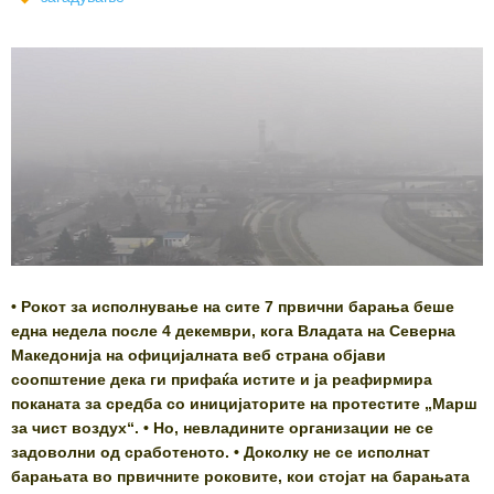
• Рокот за исполнување на сите 7 првични барања беше
една недела после 4 декември, кога Владата на Северна
Македонија на официјалната веб страна објави
соопштение дека ги прифаќа истите и ја реафирмира
поканата за средба со иницијаторите на протестите „Марш
за чист воздух“. • Но, невладините организации не се
задоволни од сработеното. • Доколку не се исполнат
барањата во првичните роковите, кои стојат на барањата