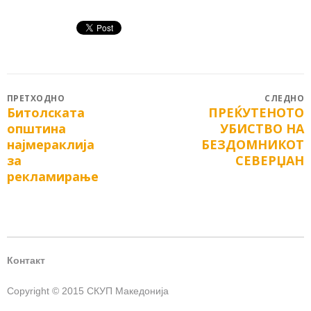
Post
ПРЕТХОДНО
СЛЕДНО
Битолската
ПРЕЌУТЕНОТО
Previous
Next
navigation
општина
УБИСТВО НА
post:
post:
најмераклија
БЕЗДОМНИКОТ
за
СЕВЕРЏАН
рекламирање
Контакт
Copyright © 2015 СКУП Македонија